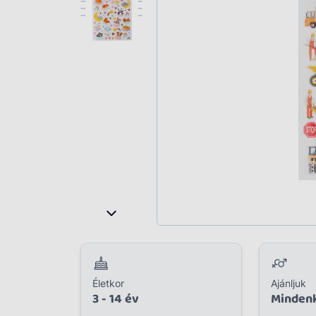
Plüss
Szabadtéri játék
Játékfigura
Diavetítő, diafilm
Strandjáték, medence
Puzzle, kirakó
Elektronikus játék
Életkor
Ajánljuk
3 - 14 év
Minden