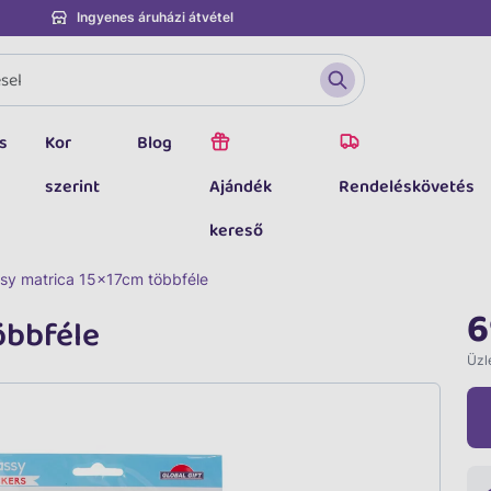
Ingyenes áruházi átvétel
s
Kor
Blog
szerint
Ajándék
Rendeléskövetés
kereső
ssy matrica 15x17cm többféle
6
öbbféle
Üzle