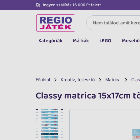
Ingyen szállítás 16 000 Ft felett
Kategóriák
Márkák
LEGO
Mesehő
Összes kategória
Társasjáték, kártya
LEGO
Főoldal
Kreatív, fejlesztő
Matrica
Cla
Kreatív, fejlesztő
Classy matrica 15x17cm t
Autó, jármű
Baba, babakocsi
Bébijáték, kellék
Sportszer, labda