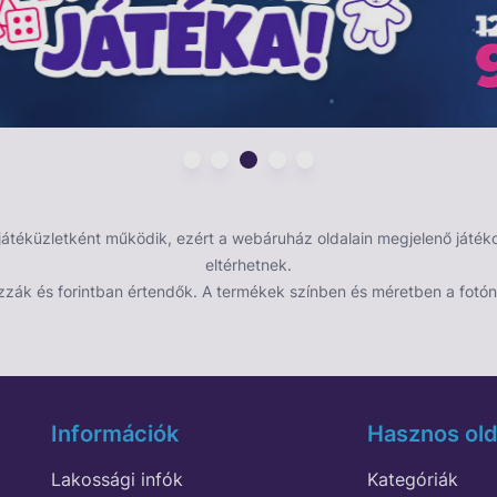
kkal és színekkel érhetők el, így mindenki
 felhelyezhetők, és könnyen eltávolíthatók anélkül,
 projektekhez, scrapbookhoz, vagy akár ajándékok
 hanem segítenek a gyerekek kreatív kifejezésében
éküzletként működik, ezért a webáruház oldalain megjelenő játékok
, vagy csak úgy, hogy meglepjük a kicsiket egy kis
eltérhetnek.
zzák és forintban értendők. A termékek színben és méretben a fotón 
Információk
Hasznos old
Lakossági infók
Kategóriák