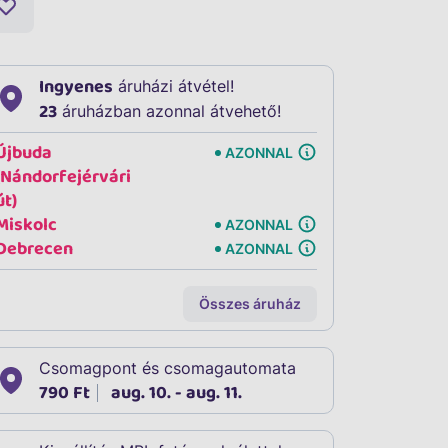
Ingyenes
áruházi átvétel!
23
áruházban azonnal átvehető!
Újbuda
AZONNAL
(Nándorfejérvári
út)
Miskolc
AZONNAL
Debrecen
AZONNAL
Összes áruház
Csomagpont és csomagautomata
790 Ft
aug. 10. - aug. 11.