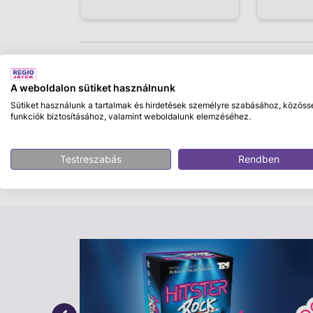
Leírás
A weboldalon sütiket használnunk
Fontos!
Ez a termék többféle színben, mintá
Sütiket használunk a tartalmak és hirdetések személyre szabásához, közöss
lehetőség konkrét változat kiválasztására
,
funkciók biztosításához, valamint weboldalunk elemzéséhez.
véletlenszerűen kerül csomagolásra.
A term
ezért a kiszállított termék megjelenése elté
Testreszabás
Rendben
tudatában add le rendelésedet.
Classy matrica 15x17cm
Fedezd fel a kreativitás világát a Classy ma
kiegészítői a gyerekek kézműves projektjei
Termékjellemzők:
Méret: 15x17 cm, ideális méret a különböző f