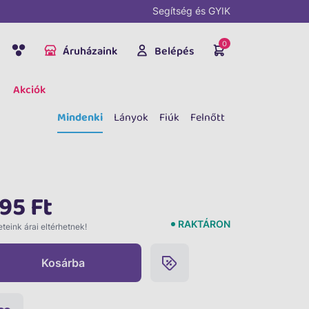
Segítség és GYIK
0
Áruházaink
Belépés
Akciók
Mindenki
Lányok
Fiúk
Felnőtt
95 Ft
RAKTÁRON
teink árai eltérhetnek!
Kosárba