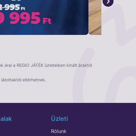
 árai a REGIO JÁTÉK üzleteiben kínált áraktól
látottaktól eltérhetnek.
alak
Üzleti
Rólunk