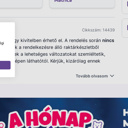
Matrica
Cikkszám:
14439
val vagy kivitelben érhető el. A rendelés során
nincs
égi
 a termék a rendelkezésre álló raktárkészletből
ékképek a lehetséges változatokat szemléltetik,
rhet a képen láthatótól. Kérjük, kizárólag ennek
Tovább olvasom
tricákkal! Ezek a színes és vonzó matricák tökéletes
nek, naplójának, vagy akár a szobájuk dekorálásának.
elületek díszítésére.