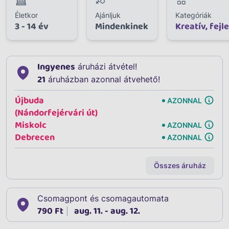
Életkor
Ajánljuk
Kategóriák
3 - 14 év
Mindenkinek
Kreatív, fejl
Ingyenes
áruházi átvétel!
21
áruházban azonnal átvehető!
Újbuda
AZONNAL
(Nándorfejérvári út)
Miskolc
AZONNAL
Debrecen
AZONNAL
Összes áruház
Csomagpont és csomagautomata
790 Ft
aug. 11. - aug. 12.