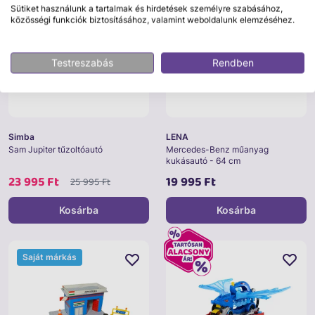
Sütiket használunk a tartalmak és hirdetések személyre szabásához,
közösségi funkciók biztosításához, valamint weboldalunk elemzéséhez.
Testreszabás
Rendben
Simba
LENA
Sam Jupiter tűzoltóautó
Mercedes-Benz műanyag
kukásautó - 64 cm
23 995 Ft
19 995 Ft
25 995 Ft
Kosárba
Kosárba
Saját márkás