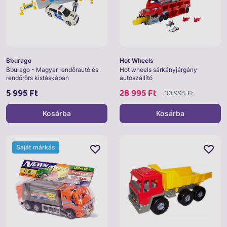
Bburago
Hot Wheels
Bburago - Magyar rendőrautó és
Hot wheels sárkányjárgány
rendőrörs kistáskában
autószállító
5 995 Ft
28 995 Ft
30 995 Ft
Kosárba
Kosárba
Saját márkás