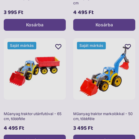
cm
3 995 Ft
4 495 Ft
Kosárba
Kosárba
Saját márkás
Saját márkás
Műanyag traktor utánfutóval - 65
Műanyag traktor markolókkal - 50
cm, többféle
cm, többféle
4 495 Ft
3 495 Ft