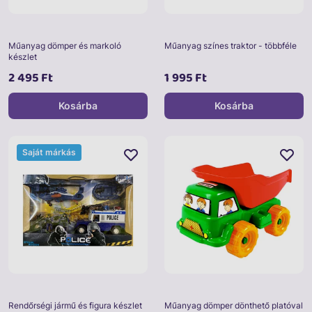
Műanyag dömper és markoló
Műanyag színes traktor - többféle
készlet
2 495 Ft
1 995 Ft
Kosárba
Kosárba
Saját márkás
Rendőrségi jármű és figura készlet
Műanyag dömper dönthető platóval