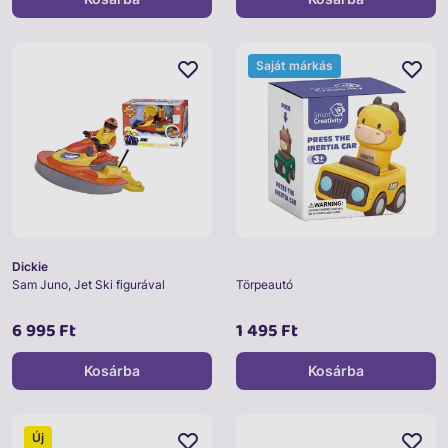
Saját márkás
Dickie
Sam Juno, Jet Ski figurával
Törpeautó
6 995 Ft
1 495 Ft
Kosárba
Kosárba
Új