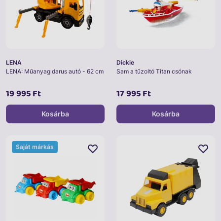
LENA
Dickie
LENA: Műanyag darus autó - 62 cm
Sam a tűzoltó Titan csónak
19 995 Ft
17 995 Ft
Kosárba
Kosárba
Saját márkás