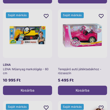
Saját márkás
Saját márkás
LENA
LENA: Műanyag markológép - 60
Terepjáró autó játékbabákhoz -
cm
rózsaszín
10 995 Ft
5 495 Ft
Kosárba
Kosárba
Saját márkás
Saját márkás