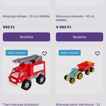
Mosolygó dömper - 20 cm, többféle
Műanyag kukásautó - 45 cm,
többféle
995 Ft
4 995 Ft
Kosárba
Kosárba
Saját márkás
Saját márkás
Titan műanyag tűzoltóautó
Műanyag traktor utánfutóval - 53