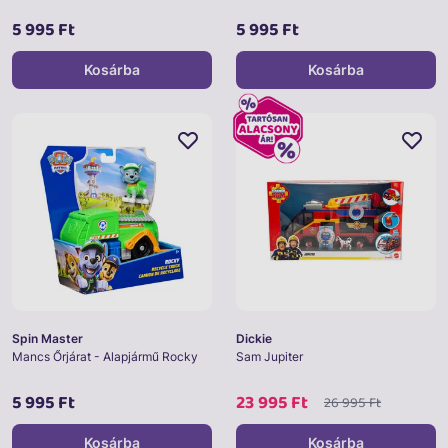
5 995 Ft
5 995 Ft
Kosárba
Kosárba
Spin Master
Dickie
Mancs Őrjárat - Alapjármű Rocky
Sam Jupiter
5 995 Ft
23 995 Ft
26 995 Ft
Kosárba
Kosárba