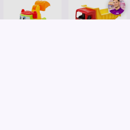
LENA
Lendkerekes létrás kisautó - 10 cm
LENA: Műanyag dömper - 62 cm
1 995 Ft
11 995 Ft
Kosárba
Kosárba
Saját márkás
Saját márkás