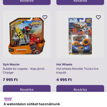
Kosárba
Kosárba
Spin Master
Hot Wheels
Rubble és csapata - Alap jármű
Hot wheels Monster Trucks live
Charger
kisautó
7 995 Ft
4 995 Ft
Kosárba
Kosárba
A weboldalon sütiket használnunk
Saját márkás