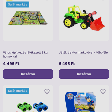
Saját márkás
Városi építkezés játékszett 2 kg
Játék traktor markolóval - többféle
homokkal
4 495 Ft
5 495 Ft
Kosárba
Kosárba
Saját márkás