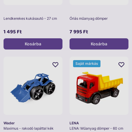
Lendkerekes kukásautó - 27 cm
Óriás műanyag dömper
1 495 Ft
7 995 Ft
Kosárba
Kosárba
Saját márkás
Wader
LENA
Maximus - rakodó lapáttal kék
LENA: Műanyag dömper - 60 cm