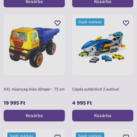
Kosárba
Kosárba
Saját márkás
XXL műanyag óriás dömper - 75 cm
Cápás autókilövő 2 autóval
19 995 Ft
4 995 Ft
Kosárba
Kosárba
Saját márkás
Saját márkás