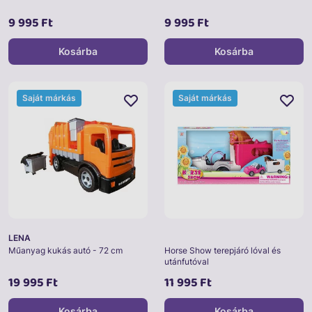
9 995 Ft
9 995 Ft
Kosárba
Kosárba
Saját márkás
Saját márkás
LENA
Műanyag kukás autó - 72 cm
Horse Show terepjáró lóval és
utánfutóval
19 995 Ft
11 995 Ft
Kosárba
Kosárba