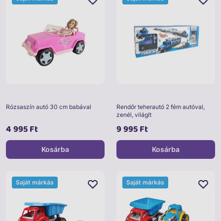
Rózsaszín autó 30 cm babával
Rendőr teherautó 2 fém autóval,
zenél, világít
4 995 Ft
9 995 Ft
Kosárba
Kosárba
Saját márkás
Saját márkás