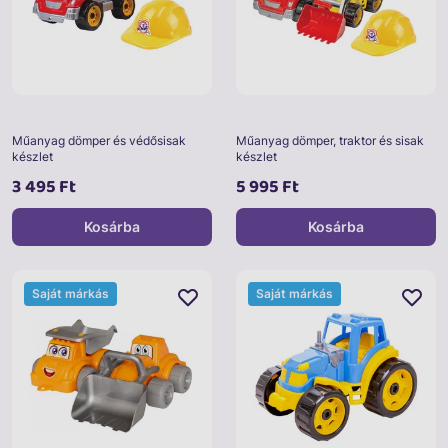
Műanyag dömper és védősisak
Műanyag dömper, traktor és sisak
készlet
készlet
3 495 Ft
5 995 Ft
Kosárba
Kosárba
Saját márkás
Saját márkás