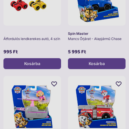
Spin Master
Átfordulós lendkerekes autó, 4 szín
Mancs Őrjárat - Alapjármű Chase
995 Ft
5 995 Ft
Kosárba
Kosárba