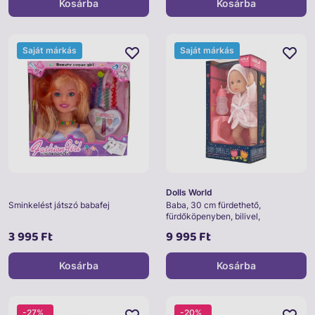
Kosárba
Kosárba
Saját márkás
Saját márkás
Dolls World
Sminkelést játszó babafej
Baba, 30 cm fürdethető,
fürdőköpenyben, bilivel,
cumisüveggel
3 995 Ft
9 995 Ft
Kosárba
Kosárba
-27%
-20%