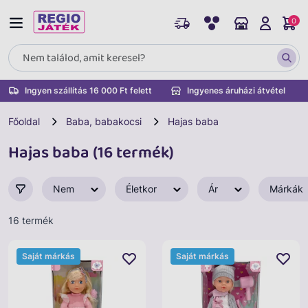
0
Ingyen szállítás 16 000 Ft felett
Ingyenes áruházi átvétel
Főoldal
Baba, babakocsi
Hajas baba
Hajas baba (16 termék)
Nem
Életkor
Ár
Márkák
16 termék
Saját márkás
Saját márkás