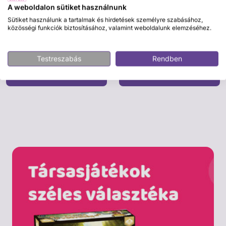
A weboldalon sütiket használnunk
Sütiket használunk a tartalmak és hirdetések személyre szabásához,
Dolls World
közösségi funkciók biztosításához, valamint weboldalunk elemzéséhez.
Lily fésülhető babafej - 20 cm
Charlotte /Elisabeth fésülhető puha
baba - 36 cm
5 995 Ft
11 995 Ft
Testreszabás
Rendben
Kosárba
Kosárba