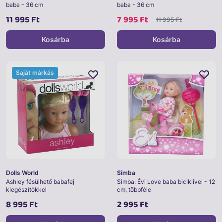
baba - 36 cm
baba - 36 cm
11 995 Ft
7 995 Ft
11 995 Ft
Kosárba
Kosárba
Saját márkás
Dolls World
Simba
Ashley fésülhető babafej
Simba: Évi Love baba biciklivel - 12
kiegészítőkkel
cm, többféle
8 995 Ft
2 995 Ft