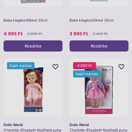
Baba kiegészítőkkel 35cm
Baba kiegészítőkkel 35cm
4 995 Ft
3 995 Ft
6 995 Ft
5 495 Ft
Kosárba
Kosárba
Saját márkás
-4 000 Ft
Saját márkás
Dolls World
Dolls World
Charlotte /Elisabeth fésülhető puha
Charlotte /Elisabeth fésülhető puha