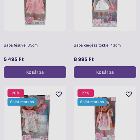
Baba fésűvel 35cm
Baba kiegészítőkkel 43cm
5 495 Ft
8 995 Ft
Kosárba
Kosárba
-28%
-27%
Saját márkás
Saját márkás