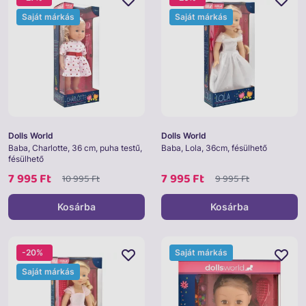
Saját márkás
Saját márkás
Dolls World
Dolls World
Baba, Charlotte, 36 cm, puha testű,
Baba, Lola, 36cm, fésülhető
fésülhető
7 995 Ft
7 995 Ft
10 995 Ft
9 995 Ft
Kosárba
Kosárba
-20%
Saját márkás
Saját márkás