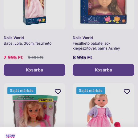
Dolls World
Dolls World
Baba, Lola, 36cm, fésülhető
Fésülhető babafej sok
kiegészítővel, barna Ashley
7 995 Ft
8 995 Ft
9 995 Ft
Kosárba
Kosárba
Saját márkás
Saját márkás