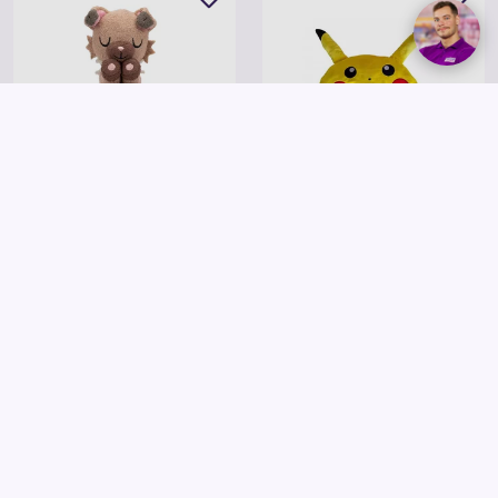
Pokémon plüss 13 cm-es Rockruff
Pokémon Hálózsák 50x130cm
5 495 Ft
19 995 Ft
Kosárba
Kosárba