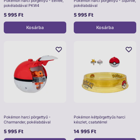
Pokémon harci pörgettyű - Eevee,
Pokémon harci pörgettyű - Squirtle,
pokélabdával PKW4
pokélabdával
5 995 Ft
5 995 Ft
Kosárba
Kosárba
Pokémon harci pörgettyű -
Pokémon kétpörgettyűs harci
Charmander, pokélabdával
készlet, csatatérrel
5 995 Ft
14 995 Ft