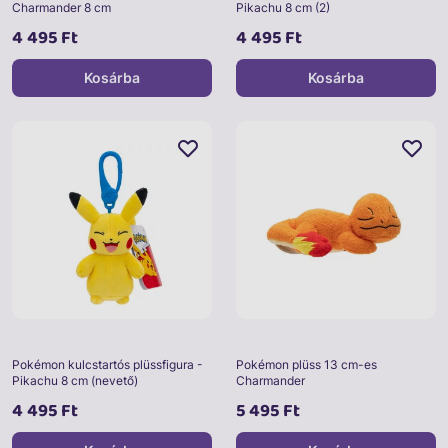
Charmander 8 cm
Pikachu 8 cm (2)
4 495 Ft
4 495 Ft
Kosárba
Kosárba
Pokémon kulcstartós plüssfigura -
Pokémon plüss 13 cm-es
Pikachu 8 cm (nevető)
Charmander
4 495 Ft
5 495 Ft