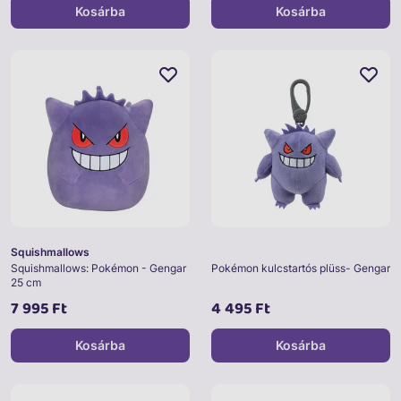
Kosárba
Kosárba
Squishmallows
Squishmallows: Pokémon - Gengar
Pokémon kulcstartós plüss- Gengar
25 cm
7 995 Ft
4 495 Ft
Kosárba
Kosárba