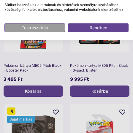
Új
Új
Sütiket használunk a tartalmak és hirdetések személyre szabásához,
Saját márkás
Saját márkás
közösségi funkciók biztosításához, valamint weboldalunk elemzéséhez.
Testreszabás
Rendben
Pokémon kártya ME05 Pitch Black
Pokémon kártya ME05 Pitch Black
- Booster Pack
- 3-pack Blister
3 495 Ft
9 995 Ft
Kosárba
Kosárba
Új
Saját márkás