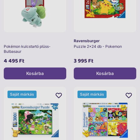
Ravensburger
Pokémon kulcstartó plüss-
Puzzle 2x24 db - Pokemon
Bulbasaur
4 495 Ft
3 995 Ft
Kosárba
Kosárba
Saját márkás
Saját márkás