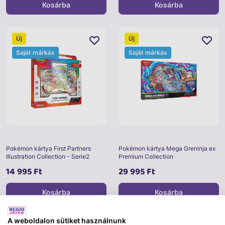
Kosárba
Kosárba
Új
Új
Saját márkás
Saját márkás
Pokémon kártya First Partners
Pokémon kártya Mega Greninja ex
Illustration Collection - Serie2
Premium Collection
14 995 Ft
29 995 Ft
Kosárba
Kosárba
A weboldalon sütiket használnunk