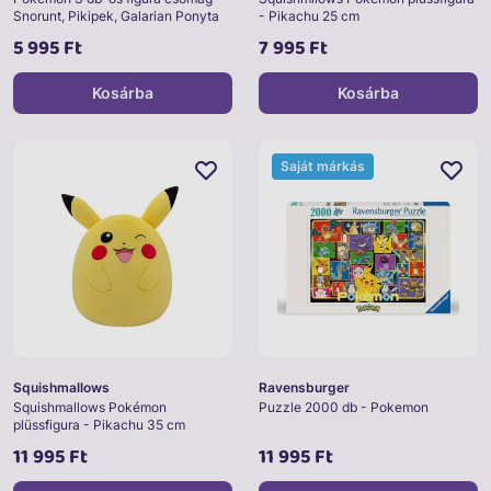
Snorunt, Pikipek, Galarian Ponyta
- Pikachu 25 cm
5 995 Ft
7 995 Ft
Kosárba
Kosárba
Saját márkás
Squishmallows
Ravensburger
Squishmallows Pokémon
Puzzle 2000 db - Pokemon
plüssfigura - Pikachu 35 cm
11 995 Ft
11 995 Ft