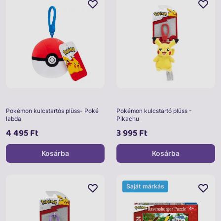
Pokémon kulcstartós plüss- Poké
Pokémon kulcstartó plüss -
labda
Pikachu
4 495 Ft
3 995 Ft
Kosárba
Kosárba
Saját márkás