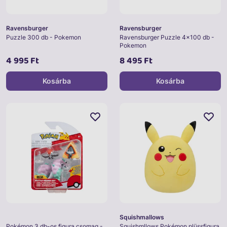
Ravensburger
Ravensburger
Puzzle 300 db - Pokemon
Ravensburger Puzzle 4x100 db -
Pokemon
4 995 Ft
8 495 Ft
Kosárba
Kosárba
Squishmallows
Pokémon 3 db-os figura csomag -
Squishmllows Pokémon plüssfigura