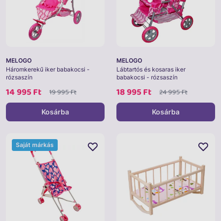
MELOGO
MELOGO
Háromkerekű iker babakocsi -
Lábtartós és kosaras iker
rózsaszín
babakocsi - rózsaszín
14 995 Ft
18 995 Ft
19 995 Ft
24 995 Ft
Kosárba
Kosárba
Saját márkás