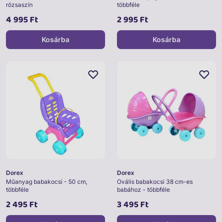
rózsaszín
többféle
4 995 Ft
2 995 Ft
Kosárba
Kosárba
Dorex
Dorex
Műanyag babakocsi - 50 cm,
Ovális babakocsi 38 cm-es
többféle
babához - többféle
2 495 Ft
3 495 Ft