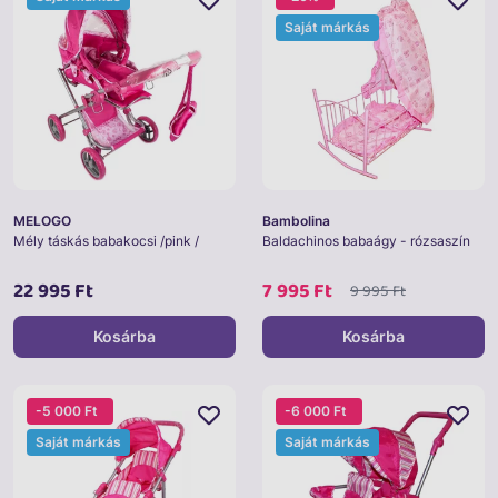
Saját márkás
MELOGO
Bambolina
Mély táskás babakocsi /pink /
Baldachinos babaágy - rózsaszín
22 995 Ft
7 995 Ft
9 995 Ft
Kosárba
Kosárba
-5 000 Ft
-6 000 Ft
Saját márkás
Saját márkás