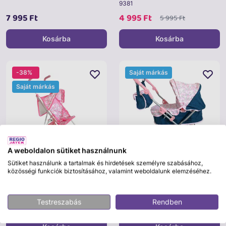
9381
7 995 Ft
4 995 Ft
5 995 Ft
Kosárba
Kosárba
-38%
Saját márkás
Saját márkás
A weboldalon sütiket használnunk
Sütiket használunk a tartalmak és hirdetések személyre szabásához,
közösségi funkciók biztosításához, valamint weboldalunk elemzéséhez.
MELOGO
L.O.L.
Fedeles, kosaras babakocsi 47,
Fedeles, kosaras babakocsi
5x25x55 cm
csomagtartóval
Testreszabás
Rendben
3 995 Ft
19 995 Ft
6 495 Ft