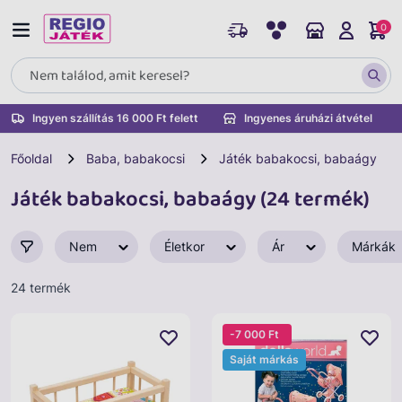
0
Ingyen szállítás 16 000 Ft felett
Ingyenes áruházi átvétel
Főoldal
Baba, babakocsi
Játék babakocsi, babaágy
Játék babakocsi, babaágy (24 termék)
Nem
Életkor
Ár
Márkák
24 termék
-7 000 Ft
Saját márkás