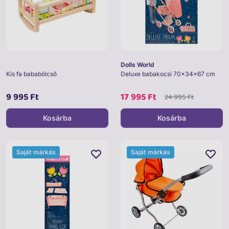
Dolls World
Kis fa bababölcső
Deluxe babakocsi 70x34x67 cm
9 995 Ft
17 995 Ft
24 995 Ft
Kosárba
Kosárba
Saját márkás
Saját márkás