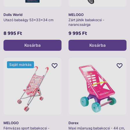
Dolls World
MELOGO
Utazó babaágy 53x33x34 cm
Zárt játék babakocsi -
narancssárga
8 995 Ft
9 995 Ft
Kosárba
Kosárba
Saját márkás
MELOGO
Dorex
Fémvázas sport babakocsi -
Maxi műanyag babakocsi - 44 cm,