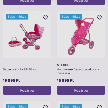
Kosárba
Kosárba
Saját márkás
Saját márkás
MELOGO
Babakocsi 47x39x63 cm
Háromkerekű sport babakocsi -
rózsaszín
19 995 Ft
16 995 Ft
Kosárba
Kosárba
Saját márkás
Saját márkás