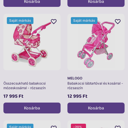
Kosárba
Kosárba
Saját márkás
Saját márkás
MELOGO
Összecsukható babakocsi
Babakocsi lábtartóval és kosárral -
mózeskosárral - rózsaszín
rózsaszín
17 995 Ft
12 995 Ft
Kosárba
Kosárba
Saját márkás
-20%