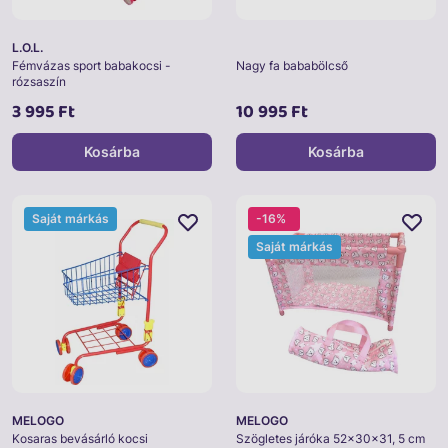
L.O.L.
Fémvázas sport babakocsi -
Nagy fa bababölcső
rózsaszín
3 995 Ft
10 995 Ft
Kosárba
Kosárba
Saját márkás
-16%
Saját márkás
MELOGO
MELOGO
Kosaras bevásárló kocsi
Szögletes járóka 52x30x31, 5 cm