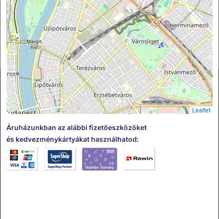
Törökbálint
Leaflet
Csapj le a hónap ajándékára!
Iratkozz fel:
Áruházunkban az alábbi fizetőeszközöket
és kedvezménykártyákat használhatod:
Feliratkozás