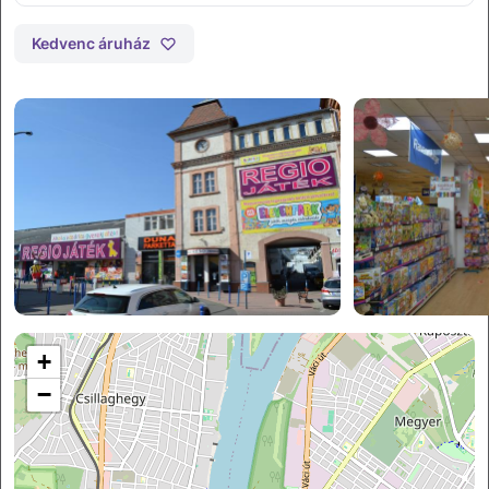
Kedvenc áruház
Budakalász (ZONE Park)
Budaörs (ZONE Park)
Campona
Corvin Plaza
További áruházak
+
−
+
−