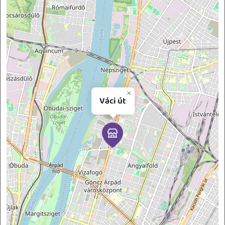
×
Váci út
Leaflet
NAGYKERESKEDELMI KISZOLGÁLÁS