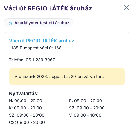
Váci út REGIO JÁTÉK áruház
0
Akadálymentesített áruház
Ingyen szállítás 16 000 Ft felett
Ingyenes áruházi átvétel
Váci út REGIO JÁTÉK áruház
1138 Budapest Váci út 168.
Főoldal
Áruházaink
Telefon:
06 1 239 3967
Áruházaink
Áruházunk 2026. augusztus 20-án zárva tart.
Allee
Nyitvatartás:
H: 09:00 - 20:00
P: 09:00 - 20:00
Arena Mall
K: 09:00 - 20:00
SZ: 09:00 - 20:00
SZ: 09:00 - 20:00
V: 09:00 - 18:00
CS: 09:00 - 20:00
Békéscsaba