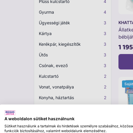
Plüss kulcstartó
4
Gyurma
4
KHATT
Ügyességi játék
3
Állatk
Kártya
3
bébijá
Kerékpár, kiegészítők
3
1 195
Ütős
3
Csónak, evező
3
Kulcstartó
2
Sajá
Vonat, vonatpálya
2
Konyha, háztartás
2
Jelmez
2
Csúszda
2
A weboldalon sütiket használnunk
Sütiket használunk a tartalmak és hirdetések személyre szabásához, közöss
Hinta
2
funkciók biztosításához, valamint weboldalunk elemzéséhez.