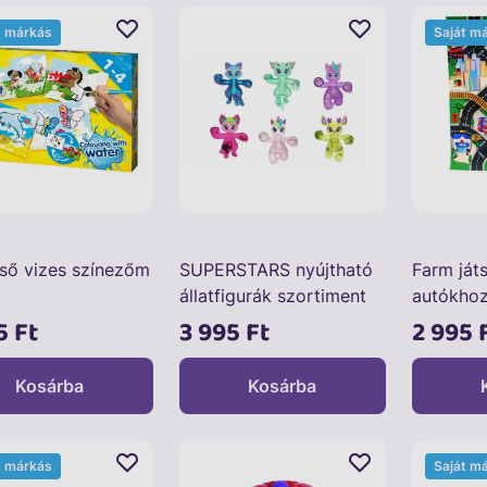
t márkás
Saját m
ső vizes színezőm
SUPERSTARS nyújtható
Farm ját
állatfigurák szortiment
autókho
47941
5 Ft
3 995 Ft
2 995 
Kosárba
Kosárba
t márkás
Saját m