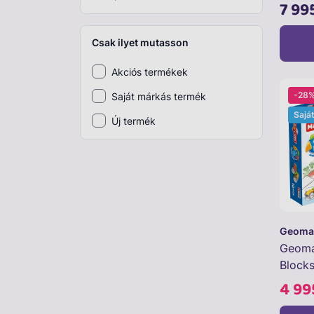
hangul
7 99
Csak ilyet mutasson
Akciós termékek
-28
Saját márkás termék
Sajá
Új termék
Geoma
Geoma
Block
10db
4 99