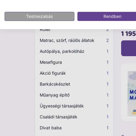
Fa puzzle
2
KHATT
Tenger
Testreszabás
Rendben
Focilabda
2
pancs
Roller
2
bébijá
1 195
Matrac, szörf, ráülős állatok
2
Autópálya, parkolóház
1
Mesefigura
1
Akció figurák
1
Barkácskészlet
1
Műanyag építő
1
Ügyességi társasjáték
1
Családi társasjáték
1
Divat baba
1