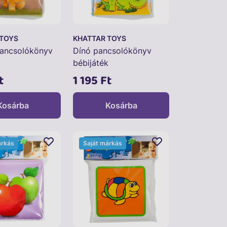
 TOYS
KHATTAR TOYS
pancsolókönyv
Dínó pancsolókönyv
bébijáték
t
1 195 Ft
Kosárba
Kosárba
árkás
Saját márkás