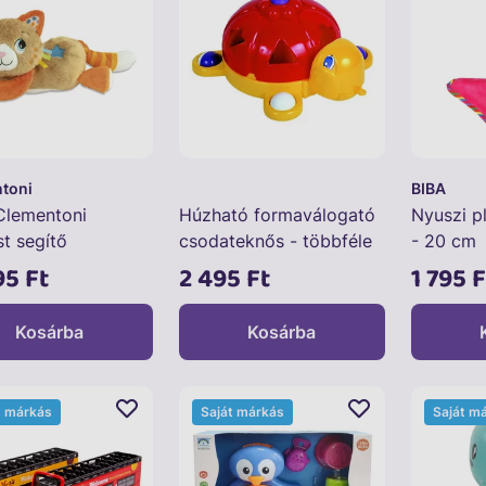
toni
BIBA
Clementoni
Húzható formaválogató
Nyuszi p
st segítő
csodateknős - többféle
- 20 cm
boló plüss cica
95 Ft
2 495 Ft
1 795 F
Kosárba
Kosárba
t márkás
Saját márkás
Saját m