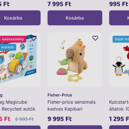
atfény
5 Ft
7 995 Ft
995 Ft
Kosárba
Kosárba
%
kedvezmény
Saját m
t márkás
g
Fisher-Price
g Magicube
Fisher-price sensimals
Kulcstart
s Recycled autók
kedves Kapibari
állatok 1
féle
5 Ft
9 995 Ft
1 295 F
6 995 Ft