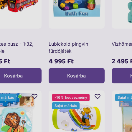
es busz - 1:32,
Lubickoló pingvin
Vízhőmér
le
fürdőjáték
5 Ft
4 995 Ft
2 495 
Kosárba
Kosárba
t márkás
-16%
kedvezmény
Saját m
Saját márkás