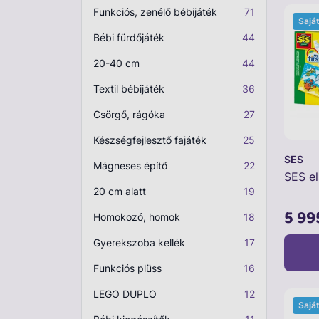
Funkciós, zenélő bébijáték
71
Sajá
Plüss
Bébi fürdőjáték
44
Szabadtéri játék
20-40 cm
44
Játékfigura
Textil bébijáték
36
Diavetítő, diafilm
Csörgő, rágóka
27
Strandjáték, medence
Készségfejlesztő fajáték
25
SES
Puzzle, kirakó
Mágneses építő
22
SES el
Elektronikus játék
20 cm alatt
19
5 99
Homokozó, homok
18
Gyerekszoba kellék
17
Funkciós plüss
16
LEGO DUPLO
12
Sajá