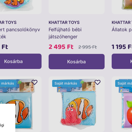
AR TOYS
KHATTAR TOYS
KHATTAR
ert pancsolókönyv
Felfújható bébi
Állatok 
ték
játszóhenger
 Ft
2 495 Ft
1 195 F
2 995 Ft
Kosárba
Kosárba
t márkás
Saját márkás
Saját m
égi