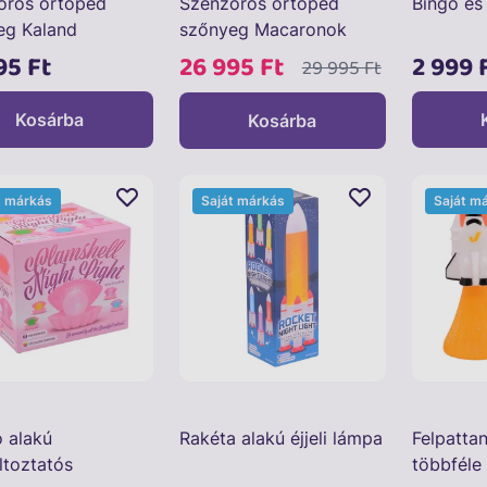
oros ortopéd
Szenzoros ortopéd
Bingó és
eg Kaland
szőnyeg Macaronok
95 Ft
26 995 Ft
2 999 
29 995 Ft
Kosárba
Kosárba
t márkás
Saját márkás
Saját m
 alakú
Rakéta alakú éjjeli lámpa
Felpatta
ltoztatós
többféle