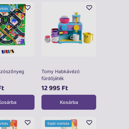
árkás
szószőnyeg
Tomy Habkávézó
z
fürdőjáték
Ft
12 995 Ft
Kosárba
Kosárba
árkás
Saját márkás