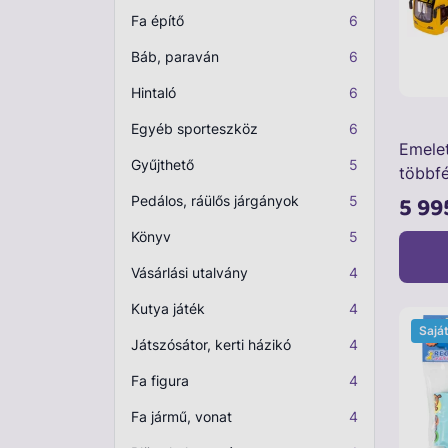
Fa építő
6
Báb, paraván
6
Hintaló
6
Egyéb sporteszköz
6
Emelet
Gyűjthető
5
többfé
5 99
Pedálos, ráülős járgányok
5
Könyv
5
Vásárlási utalvány
4
Kutya játék
4
Sajá
Játszósátor, kerti házikó
4
Fa figura
4
Fa jármű, vonat
4