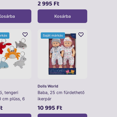
2 995 Ft
Kosárba
Kosárba
árkás
Saját márkás
Dolls World
ó, tengeri
Baba, 25 cm fürdethető
0 cm plüss, 6
ikerpár
t
10 995 Ft