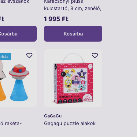
 az évszakok
Karácsonyi plüss
kulcstartó, 8 cm, zenélő,
6 féle
Ft
1 995 Ft
Kosárba
Kosárba
árkás
GaGaGu
nó rakéta-
Gagagu puzzle alakok