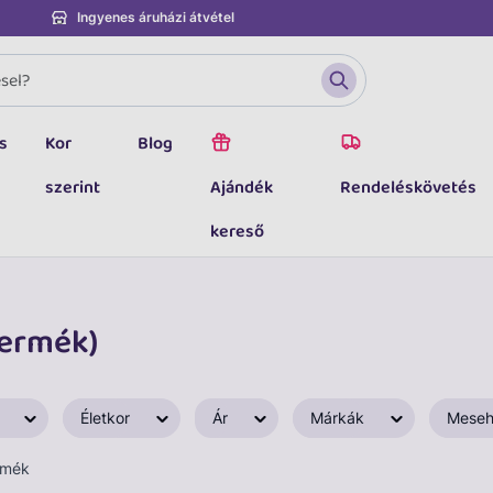
Ingyenes áruházi átvétel
s
Kor
Blog
szerint
Ajándék
Rendeléskövetés
kereső
termék)
Életkor
Ár
Márkák
Meseh
rmék