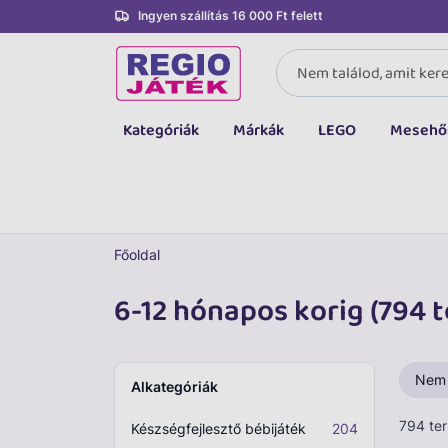
Ingyen szállítás 16 000 Ft felett
Kategóriák
Márkák
LEGO
Mesehő
Összes kategória
Társasjáték, kártya
LEGO
Főoldal
Kreatív, fejlesztő
6-12 hónapos korig (794 
Autó, jármű
Baba, babakocsi
Nem
Alkategóriák
Bébijáték, kellék
794 te
Készségfejlesztő bébijáték
204
Sportszer, labda