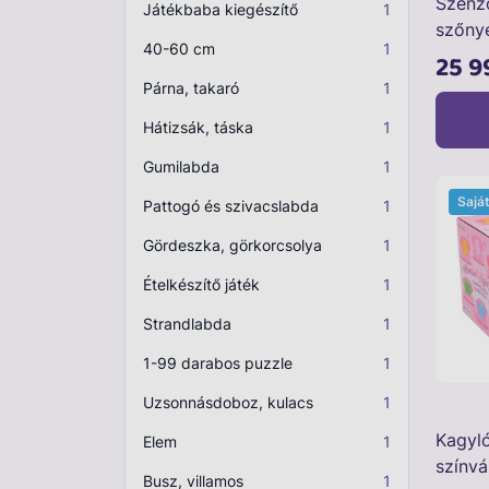
Szenz
Játékbaba kiegészítő
1
szőny
40-60 cm
1
25 9
Párna, takaró
1
Hátizsák, táska
1
Gumilabda
1
Sajá
Pattogó és szivacslabda
1
Gördeszka, görkorcsolya
1
Ételkészítő játék
1
Strandlabda
1
1-99 darabos puzzle
1
Uzsonnásdoboz, kulacs
1
Kagyló
Elem
1
színvá
Busz, villamos
1