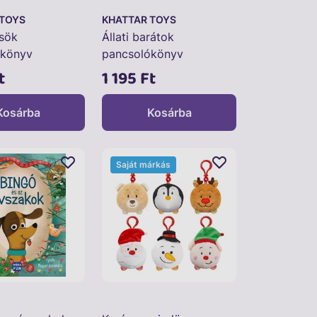
 TOYS
KHATTAR TOYS
sök
Állati barátok
ókönyv
pancsolókönyv
k
bébijáték
t
1 195 Ft
Kosárba
Kosárba
Saját márkás