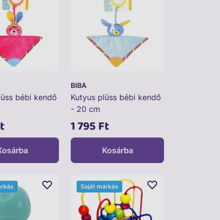
BIBA
lüss bébi kendő
Kutyus plüss bébi kendő
- 20 cm
t
1 795 Ft
Kosárba
Kosárba
árkás
Saját márkás