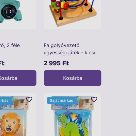
ő, 2 féle
Fa golyóvezető
ügyességi játék - kicsi
Ft
2 995 Ft
Kosárba
Kosárba
árkás
Saját márkás