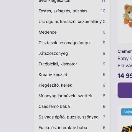
Bébi kiegészítők
11
Festés, színezés, rajzolás
10
Úszógumi, karúszó, úszómellény
10
Medence
10
Dísztasak, csomagolópapír
9
Clemen
Játszószőnyeg
9
Baby 
Futóbicikli, kismotor
9
Elalvá
dorom
14 9
Kreatív készlet
9
Kiegészítő, kellék
9
Műanyag járművek, szettek
8
Csecsemő baba
8
Sajá
Szivacs építő, puzzle, szőnyeg
7
Funkciós, interaktív baba
6