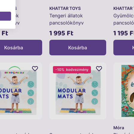
AR TOYS
KHATTAR TOYS
KHATTAR
i állatok
Tengeri állatok
Gyümölc
olókönyv
pancsolókönyv
pancsol
ték
bébijáték spriccelővel
bébijáté
 Ft
1 995 Ft
1 195 F
Kosárba
Kosárba
-10%
kedvezmény
Móra