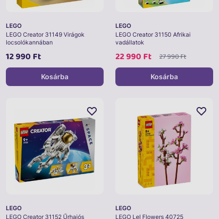
LEGO
LEGO
LEGO Creator 31149 Virágok
LEGO Creator 31150 Afrikai
locsolókannában
vadállatok
12 990 Ft
22 990 Ft
27 990 Ft
Kosárba
Kosárba
LEGO
LEGO
LEGO Creator 31152 Űrhajós
LEGO Lel Flowers 40725