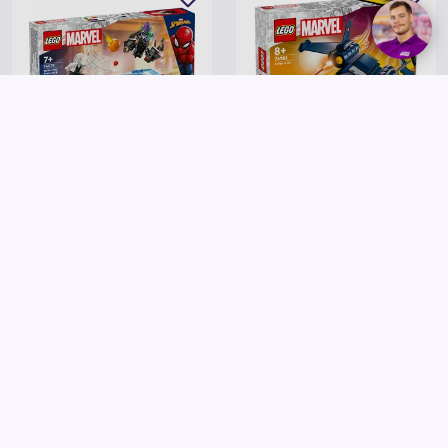
LEGO
LEGO
LEGO Super Heroes Marvel 76279
LEGO Super Heroes Marvel 76281
Pókember versenyautó &
X-Men X-Jet
Venomizált Zöld Manó
12 490 Ft
36 990 Ft
Kosárba
Kosárba