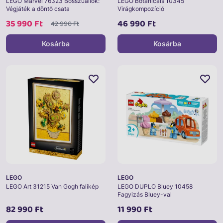
LEGO Marvel 76323 Bosszúállók:
LEGO Botanicals 10345
Végjáték a döntő csata
Virágkompozíció
35 990 Ft
46 990 Ft
42 990 Ft
Kosárba
Kosárba
LEGO
LEGO
LEGO Art 31215 Van Gogh falikép
LEGO DUPLO Bluey 10458
Fagyizás Bluey-val
82 990 Ft
11 990 Ft