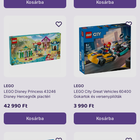
Kosárba
Kosárba
LEGO
LEGO
LEGO Disney Princess 43246
LEGO City Great Vehicles 60400
Disney Hercegnők piactéri
Gokartok és versenypilóták
kalandjai
42 990 Ft
3 990 Ft
Kosárba
Kosárba