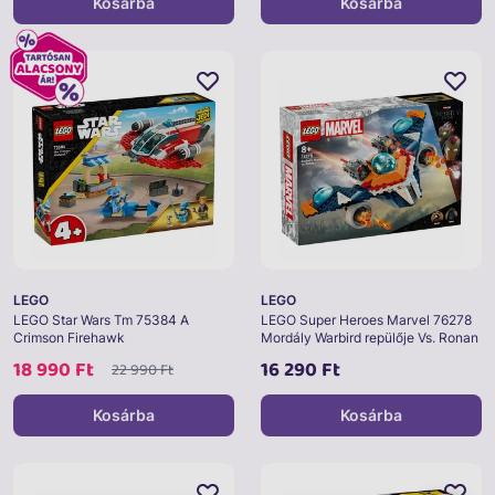
Kosárba
Kosárba
LEGO
LEGO
LEGO Star Wars Tm 75384 A
LEGO Super Heroes Marvel 76278
Crimson Firehawk
Mordály Warbird repülője Vs. Ronan
18 990 Ft
16 290 Ft
22 990 Ft
Kosárba
Kosárba