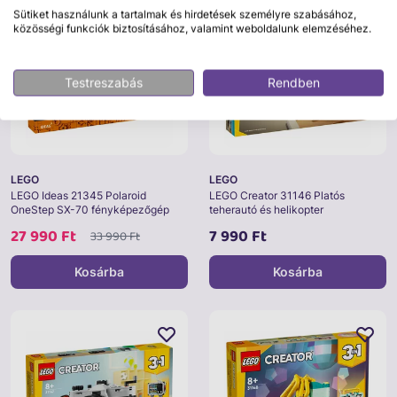
Sütiket használunk a tartalmak és hirdetések személyre szabásához,
közösségi funkciók biztosításához, valamint weboldalunk elemzéséhez.
Testreszabás
Rendben
LEGO
LEGO
LEGO Ideas 21345 Polaroid
LEGO Creator 31146 Platós
OneStep SX-70 fényképezőgép
teherautó és helikopter
27 990 Ft
7 990 Ft
33 990 Ft
Kosárba
Kosárba