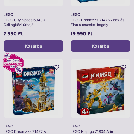
LEGO
LEGO
LEGO City Space 60430
LEGO Dreamzzz 71476 Zoey és
Csillagközi űrhajó
Zian a macska-bagoly
7 990 Ft
19 990 Ft
Kosárba
Kosárba
LEGO
LEGO
LEGO Dreamzzz 71477 A
LEGO Ninjago 71804 Arin