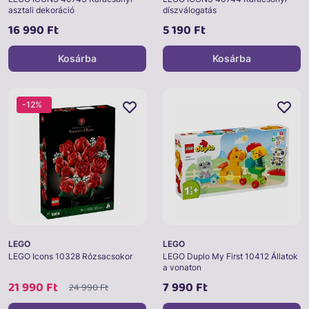
asztali dekoráció
díszválogatás
16 990 Ft
5 190 Ft
Kosárba
Kosárba
-12%
LEGO
LEGO
LEGO Icons 10328 Rózsacsokor
LEGO Duplo My First 10412 Állatok
a vonaton
21 990 Ft
7 990 Ft
24 990 Ft