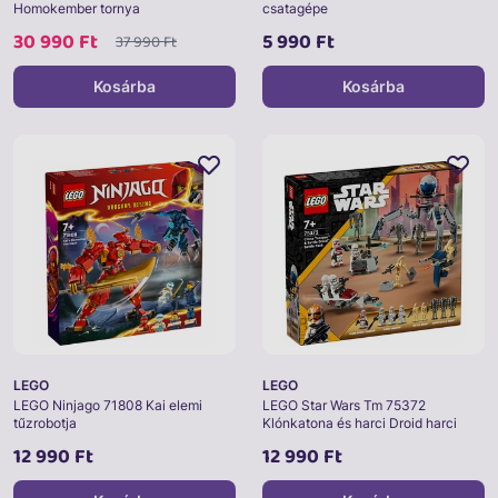
Homokember tornya
csatagépe
30 990 Ft
5 990 Ft
37 990 Ft
Kosárba
Kosárba
LEGO
LEGO
LEGO Ninjago 71808 Kai elemi
LEGO Star Wars Tm 75372
tűzrobotja
Klónkatona és harci Droid harci
csomag
12 990 Ft
12 990 Ft