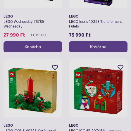
LEGO
LEGO
LEGO Wednesday 76785
LEGO Icons 10358 Transformers:
Wednesday
Fülelő
27 990 Ft
75 990 Ft
33 990 Ft
Kosárba
Kosárba
LEGO
LEGO
LEGO ICONS 40743 Karácsonyi
LEGO ICONS 40744 Karácsonyi