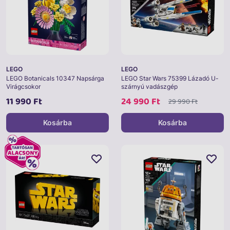
LEGO
LEGO
LEGO Botanicals 10347 Napsárga
LEGO Star Wars 75399 Lázadó U-
Virágcsokor
szárnyú vadászgép
11 990 Ft
24 990 Ft
29 990 Ft
Kosárba
Kosárba