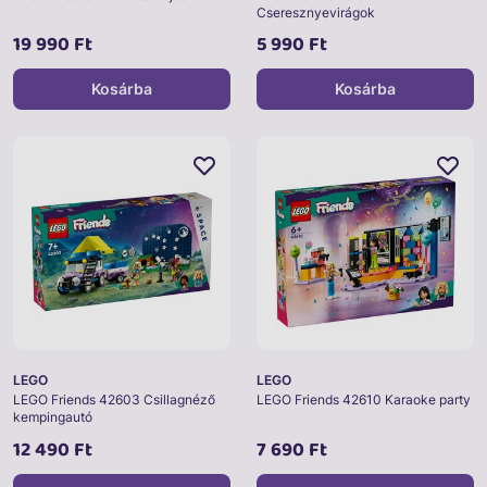
Cseresznyevirágok
19 990 Ft
5 990 Ft
Kosárba
Kosárba
LEGO
LEGO
LEGO Friends 42603 Csillagnéző
LEGO Friends 42610 Karaoke party
kempingautó
12 490 Ft
7 690 Ft