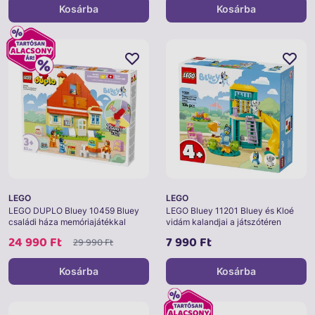
Kosárba
Kosárba
LEGO
LEGO
LEGO DUPLO Bluey 10459 Bluey
LEGO Bluey 11201 Bluey és Kloé
családi háza memóriajátékkal
vidám kalandjai a játszótéren
24 990 Ft
7 990 Ft
29 990 Ft
Kosárba
Kosárba