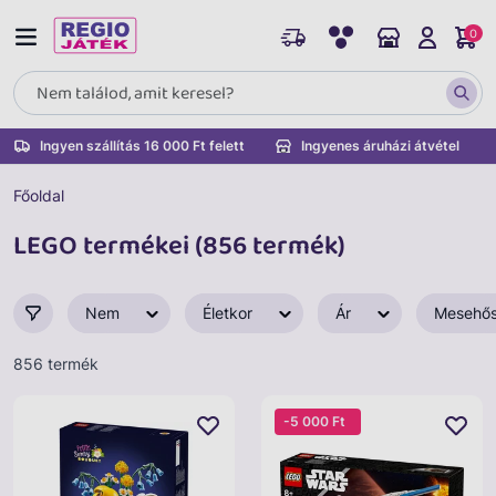
0
Ingyen szállítás 16 000 Ft felett
Ingyenes áruházi átvétel
Főoldal
LEGO termékei (856 termék)
Nem
Életkor
Ár
Mesehő
856 termék
-5 000 Ft