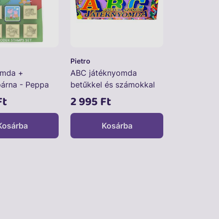
Pietro
omda +
ABC játéknyomda
árna - Peppa
betűkkel és számokkal
Ft
2 995 Ft
Kosárba
Kosárba