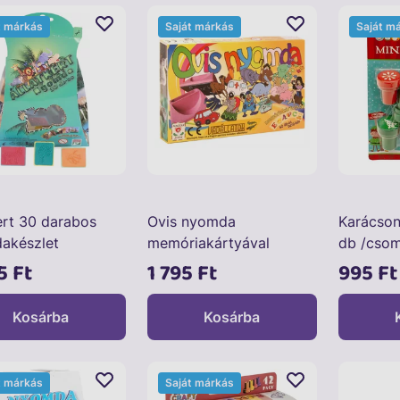
t márkás
Saját márkás
Saját m
ert 30 darabos
Ovis nyomda
Karácson
akészlet
memóriakártyával
db /cso
5 Ft
1 795 Ft
995 Ft
Kosárba
Kosárba
t márkás
Saját márkás