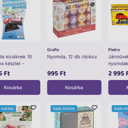
Grafix
Pietro
a kicsiknek 10
Nyomda, 12 db /doboz
Járművek
s készlet -
nyomdak
le
5 Ft
995 Ft
2 995 
Kosárba
Kosárba
t márkás
Saját márkás
Saját m