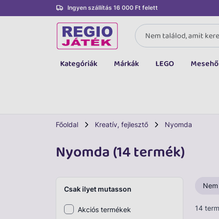
Ingyen szállítás 16 000 Ft felett
Kategóriák
Márkák
LEGO
Mesehő
Összes kategória
Társasjáték, kártya
LEGO
Főoldal
Kreatív, fejlesztő
Nyomda
Kreatív, fejlesztő
Nyomda (14 termék)
Autó, jármű
Baba, babakocsi
Nem
Csak ilyet mutasson
Bébijáték, kellék
14 ter
Akciós termékek
Sportszer, labda