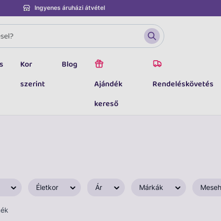
Ingyenes áruházi átvétel
s
Kor
Blog
szerint
Ajándék
Rendeléskövetés
kereső
Életkor
Ár
Márkák
Meseh
mék