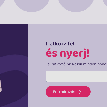
Iratkozz fel
és nyerj!
Feliratkozóink közül minden hóna
Feliratkozás