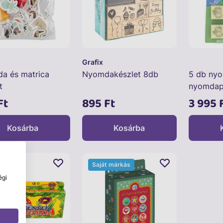
Grafix
a és matrica
Nyomdakészlet 8db
5 db ny
t
nyomdap
Malac
Ft
895 Ft
3 995 
Kosárba
Kosárba
Saját márkás
égi