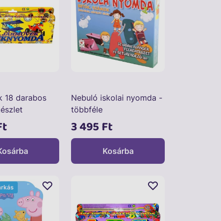
 18 darabos
Nebuló iskolai nyomda -
észlet
többféle
Ft
3 495 Ft
Kosárba
Kosárba
árkás