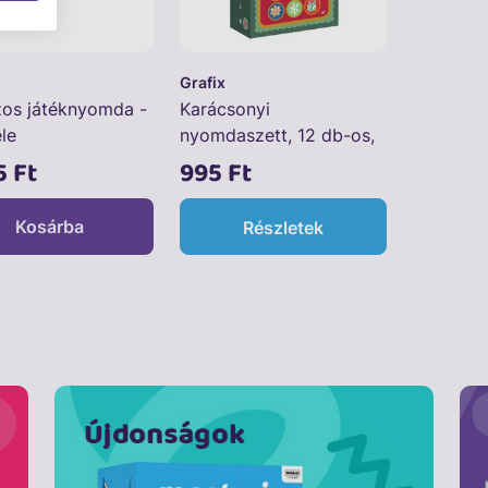
Grafix
os játéknyomda -
Karácsonyi
le
nyomdaszett, 12 db-os,
2 féle
5 Ft
995 Ft
Kosárba
Részletek