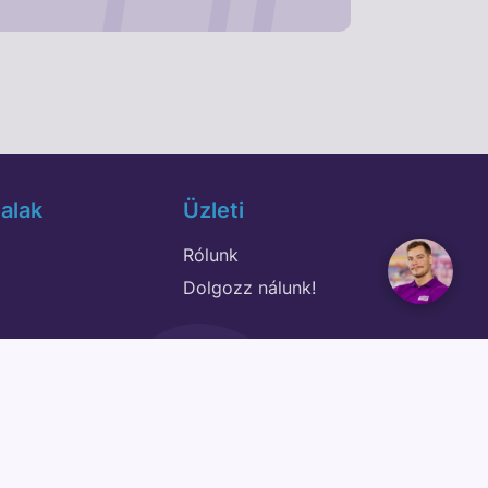
alak
Üzleti
Rólunk
Dolgozz nálunk!