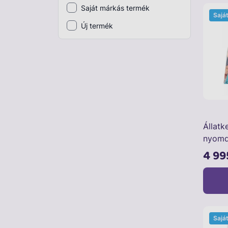
Saját márkás termék
Sajá
Plüss
Új termék
Szabadtéri játék
Játékfigura
Diavetítő, diafilm
Strandjáték, medence
Puzzle, kirakó
Állatk
Elektronikus játék
nyomd
4 99
Sajá