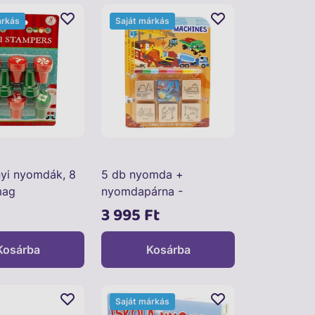
árkás
Saját márkás
yi nyomdák, 8
5 db nyomda +
mag
nyomdapárna -
Munkagépek
3 995 Ft
Kosárba
Kosárba
Saját márkás