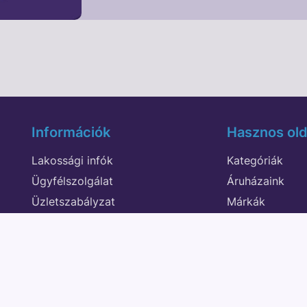
Információk
Hasznos old
Lakossági infók
Kategóriák
Ügyfélszolgálat
Áruházaink
Üzletszabályzat
Márkák
Adatvédelem
Akciók
Elállás a szerződéstől
Blog
Partner program