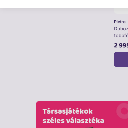
Pietro
Doboz
többfé
2 99