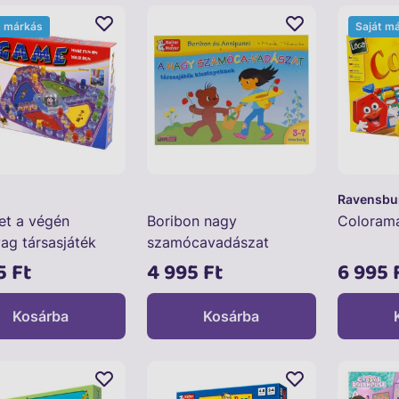
t márkás
Saját m
Ravensbu
et a végén
Boribon nagy
Colorama
ag társasjáték
szamócavadászat
társasjáték
5 Ft
4 995 Ft
6 995 
Kosárba
Kosárba