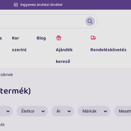
Ingyenes áruházi átvétel
s
Kor
Blog
szerint
Ajándék
Rendeléskövetés
kereső
csiknek
 termék)
Életkor
Ár
Márkák
Meseh
mék