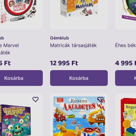
ub
Gémklub
e Marvel
Matricák társasjáték
Éhes bék
játék
5 Ft
12 995 Ft
4 995 
Kosárba
Kosárba