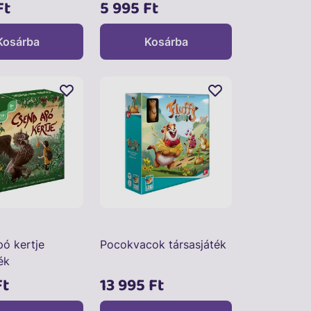
Ft
5 995 Ft
Kosárba
Kosárba
ó kertje
Pocokvacok társasjáték
ék
Ft
13 995 Ft