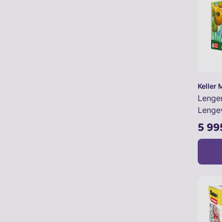
Keller 
Lenge
Lengev
5 99