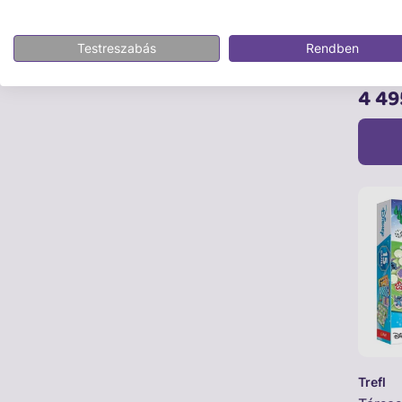
Horgás
Testreszabás
Rendben
4 49
Trefl