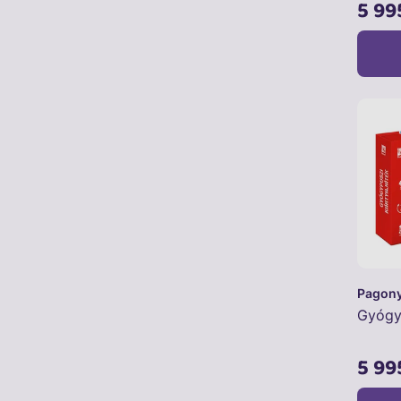
5 99
Pagon
Gyógy
5 99