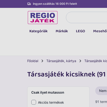
Ingyen szállítás 16 000 Ft felett
Kategóriák
Márkák
LEGO
Mesehő
Összes kategória
Társasjáték, kártya
LEGO
Főoldal
Társasjáték, kártya
Társasjáték ki
Kreatív, fejlesztő
Társasjáték kicsiknek (91
Autó, jármű
Baba, babakocsi
Nem
Csak ilyet mutasson
Bébijáték, kellék
91 ter
Akciós termékek
Sportszer, labda