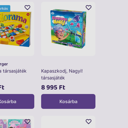
árkás
rger
 társasjáték
Kapaszkodj, Nagyi!
társasjáték
Ft
8 995 Ft
Kosárba
Kosárba