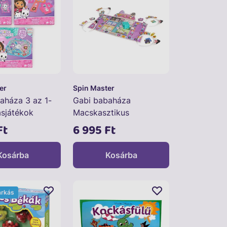
er
Spin Master
aháza 3 az 1-
Gabi babaháza
asjátékok
Macskasztikus
társasjáték
Ft
6 995 Ft
Kosárba
Kosárba
árkás