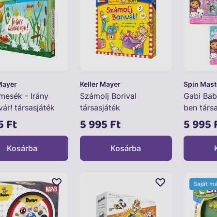
Mayer
Keller Mayer
Spin Mast
mesék - Irány
Számolj Borival
Gabi Bab
ár! társasjáték
társasjáték
ben társ
5 Ft
5 995 Ft
5 995 
Kosárba
Kosárba
Saját m