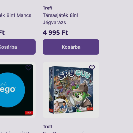
Trefl
ték 8in1 Mancs
Társasjáték 8in1
Jégvarázs
Ft
4 995 Ft
Kosárba
Kosárba
Trefl