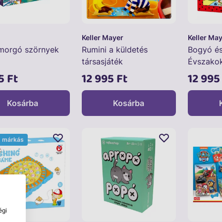
Keller Mayer
Keller Ma
morgó szörnyek
Rumini a küldetés
Bogyó é
társasjáték
Évszakok
5 Ft
12 995 Ft
12 995
Kosárba
Kosárba
t márkás
égi