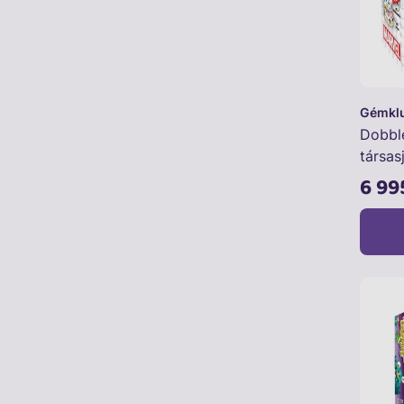
Gémkl
Dobbl
társas
6 99