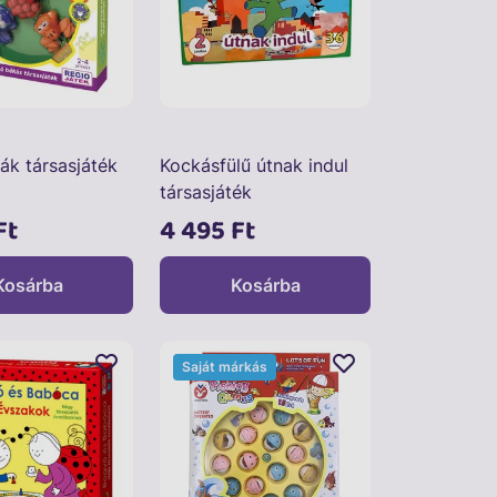
ák társasjáték
Kockásfülű útnak indul
társasjáték
Ft
4 495 Ft
Kosárba
Kosárba
Saját márkás