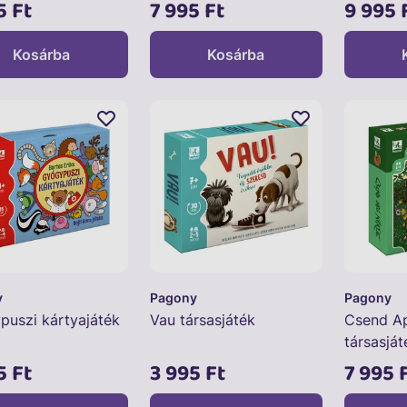
5 Ft
7 995 Ft
9 995 
Kosárba
Kosárba
y
Pagony
Pagony
puszi kártyajáték
Vau társasjáték
Csend Ap
társasját
5 Ft
3 995 Ft
7 995 