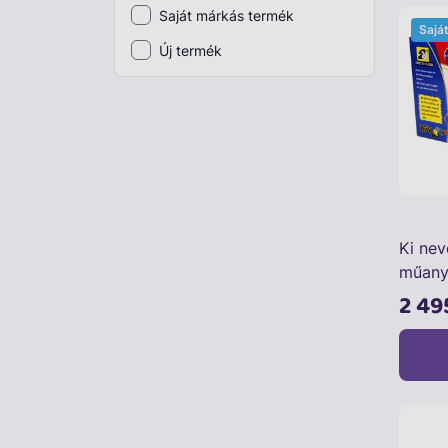
Saját márkás termék
Sajá
Plüss
Új termék
Szabadtéri játék
Játékfigura
Diavetítő, diafilm
Strandjáték, medence
Puzzle, kirakó
Ki nev
Elektronikus játék
műany
2 49