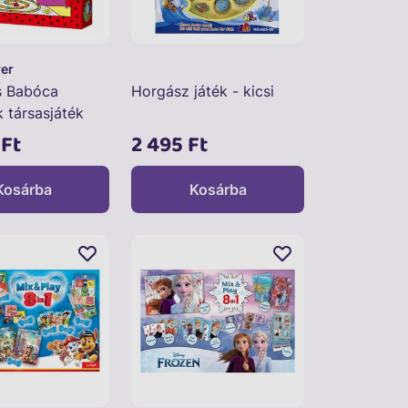
yer
s Babóca
Horgász játék - kicsi
 társasjáték
 Ft
2 495 Ft
Kosárba
Kosárba