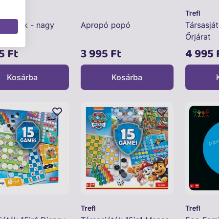
Trefl
z játék - nagy
Apropó popó
Társasjá
Őrjárat
5 Ft
3 995 Ft
4 995 
Kosárba
Kosárba
Trefl
Trefl