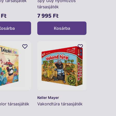
ly társasjáték
Spy Guy nyomozós
társasjáték
 Ft
7 995 Ft
Kosárba
Kosárba
Keller Mayer
lor társasjáték
Vakondtúra társasjáték