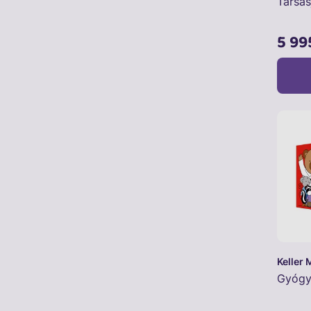
Társas
5 99
Keller 
Gyógyp