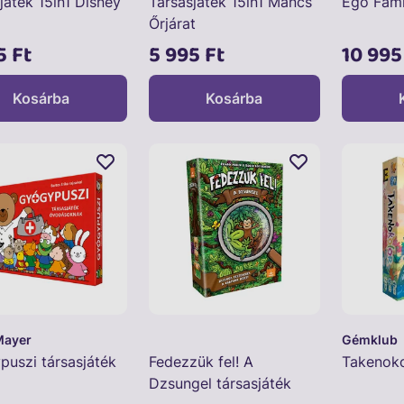
játék 15in1 Disney
Társasjáték 15in1 Mancs
Ego Fami
Őrjárat
5 Ft
5 995 Ft
10 995
Kosárba
Kosárba
Mayer
Gémklub
uszi társasjáték
Fedezzük fel! A
Takenoko
Dzsungel társasjáték