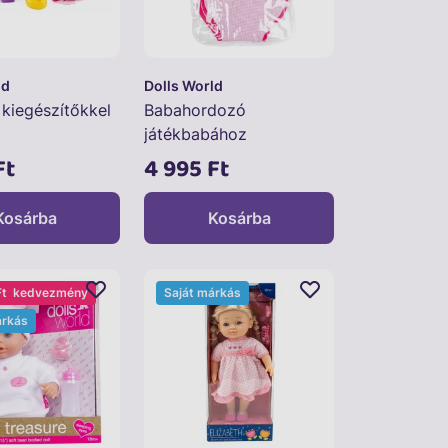
ld
Dolls World
kiegészítőkkel
Babahordozó
játékbabához
Ft
4 995 Ft
Kosárba
Kosárba
Ft
kedvezmény
Saját márkás
árkás