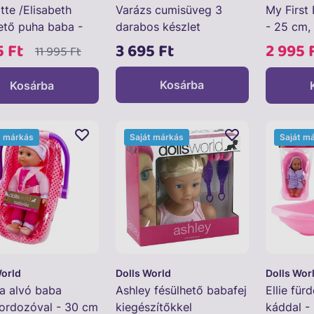
tte /Elisabeth
Varázs cumisüveg 3
My First
ető puha baba -
darabos készlet
- 25 cm,
5 Ft
3 695 Ft
2 995 
11 995 Ft
Kosárba
Kosárba
t márkás
Saját márkás
Saját m
World
Dolls World
Dolls Wor
la alvó baba
Ashley fésülhető babafej
Ellie für
ordozóval - 30 cm
kiegészítőkkel
káddal -