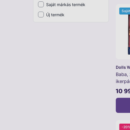
Saját márkás termék
Plüss
Sajá
Új termék
Szabadtéri játék
Játékfigura
Diavetítő, diafilm
Strandjáték, medence
Puzzle, kirakó
Dolls 
Baba,
Elektronikus játék
ikerpá
10 9
-20