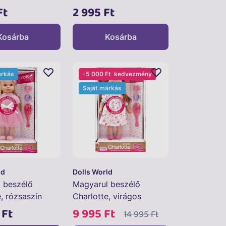
Ft
2 995 Ft
Kosárba
Kosárba
árkás
-5 000 Ft
kedvezmény
Saját márkás
ld
Dolls World
 beszélő
Magyarul beszélő
, rózsaszín
Charlotte, virágos
ruhában
 Ft
9 995 Ft
14 995 Ft