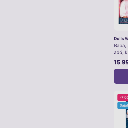
Dolls 
Baba,
adó, k
15 9
-7 0
Sajá