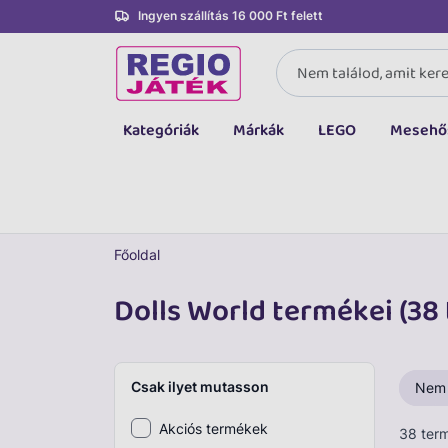
Ingyen szállítás 16 000 Ft felett
Kategóriák
Márkák
LEGO
Mesehő
Összes kategória
Társasjáték, kártya
LEGO
Főoldal
Kreatív, fejlesztő
Dolls World termékei (38
Autó, jármű
Baba, babakocsi
Csak ilyet mutasson
Nem
Bébijáték, kellék
Akciós termékek
38 ter
Sportszer, labda