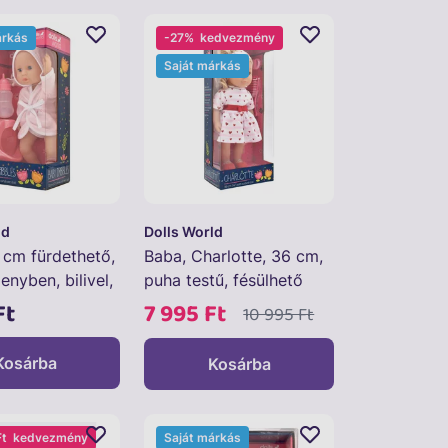
árkás
-27%
kedvezmény
Saját márkás
ld
Dolls World
 cm fürdethető,
Baba, Charlotte, 36 cm,
nyben, bilivel,
puha testű, fésülhető
ggel
Ft
7 995 Ft
10 995 Ft
Kosárba
Kosárba
Ft
kedvezmény
Saját márkás