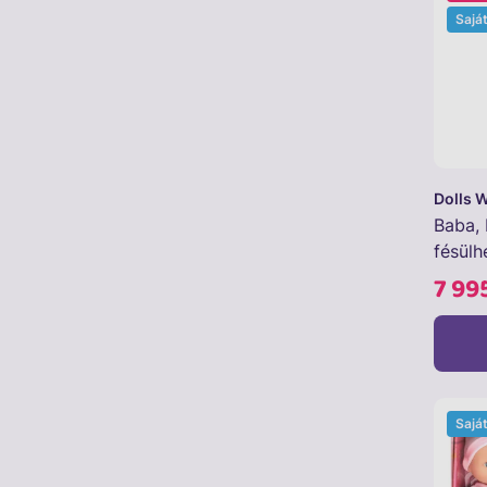
Sajá
Dolls 
Baba, 
fésülh
7 99
Sajá