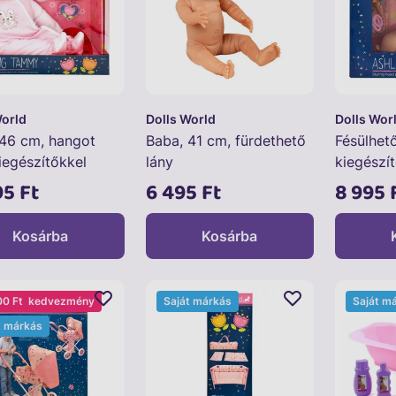
World
Dolls World
Dolls Wor
 46 cm, hangot
Baba, 41 cm, fürdethető
Fésülhet
iegészítőkkel
lány
kiegészít
Ashley
95 Ft
6 495 Ft
8 995 
Kosárba
Kosárba
00 Ft
kedvezmény
Saját márkás
Saját m
t márkás