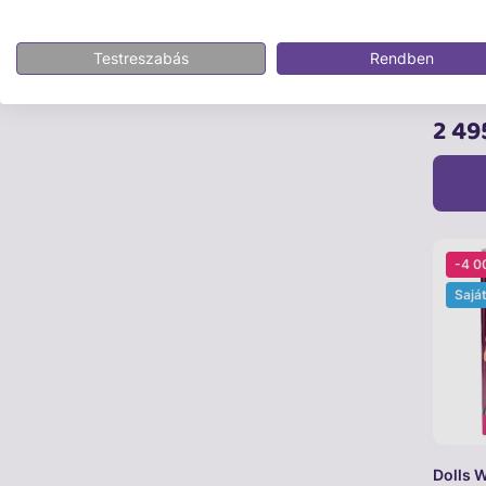
Dolls 
Testreszabás
Rendben
Bébi 
játék
2 49
-4 0
Sajá
Dolls 