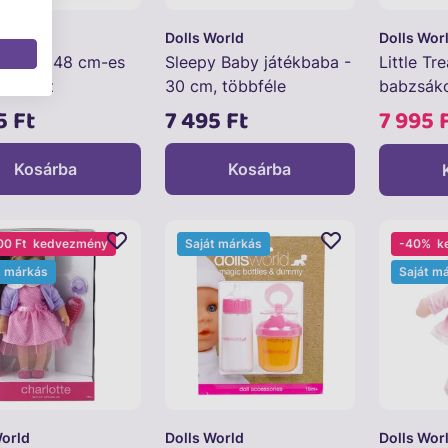
World
Dolls World
Dolls Wor
pelenka 48 cm-es
Sleepy Baby játékbaba -
Little Tr
babához
30 cm, többféle
babzsáko
ruhában 
5 Ft
7 495 Ft
7 995 
Kosárba
Kosárba
00 Ft
kedvezmény
Saját márkás
-40%
k
t márkás
Saját m
World
Dolls World
Dolls Wor