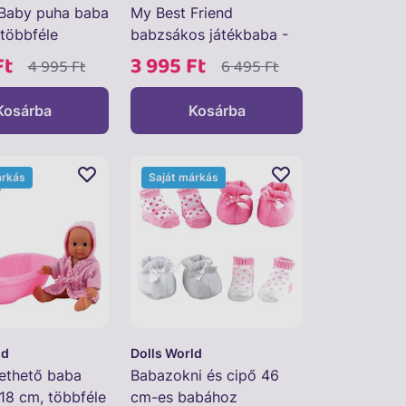
 Baby puha baba
My Best Friend
 többféle
babzsákos játékbaba -
30 cm, többféle
Ft
3 995 Ft
4 995 Ft
6 495 Ft
Kosárba
Kosárba
árkás
Saját márkás
ld
Dolls World
dethető baba
Babazokni és cipő 46
 18 cm, többféle
cm-es babához