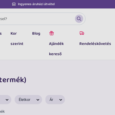
Ingyenes áruházi átvétel
s
Kor
Blog
szerint
Ajándék
Rendeléskövetés
kereső
 termék)
Életkor
Ár
mék