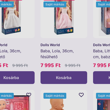
t márkás
Saját márkás
Saját m
World
Dolls World
Dolls Wor
Lola, 36cm,
Baba, Lola, 36cm,
Baba, Lit
ető
fésülhető
cm, babz
5 Ft
7 995 Ft
7 995 
9 995 Ft
9 995 Ft
Kosárba
Kosárba
t márkás
Saját márkás
Saját m