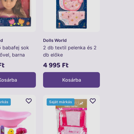
ld
Dolls World
ő babafej sok
2 db textil pelenka és 2
ővel, barna
db előke
Ft
4 995 Ft
Kosárba
Kosárba
árkás
Saját márkás