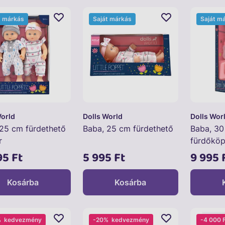
t márkás
Saját márkás
Saját m
World
Dolls World
Dolls Wor
 25 cm fürdethető
Baba, 25 cm fürdethető
Baba, 30
r
fürdőköpe
cumisüve
95 Ft
5 995 Ft
9 995 
Kosárba
Kosárba
%
kedvezmény
-20%
kedvezmény
-4 000 