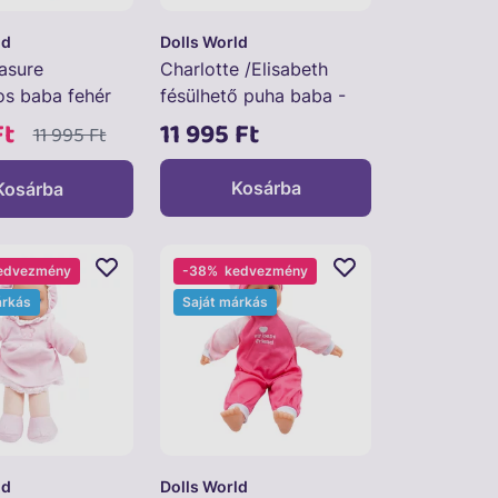
ld
Dolls World
easure
Charlotte /Elisabeth
s baba fehér
fésülhető puha baba -
- 38 cm
36 cm
Ft
11 995 Ft
11 995 Ft
Kosárba
Kosárba
edvezmény
-38%
kedvezmény
árkás
Saját márkás
ld
Dolls World