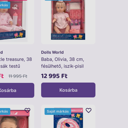
árkás
ld
Dolls World
tle treasure, 38
Baba, Olivia, 38 cm,
sák testű
fésülhető, iszik-pisil
Ft
12 995 Ft
11 995 Ft
Kosárba
Kosárba
árkás
Saját márkás