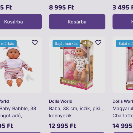
95 Ft
8 995 Ft
3 495 
Kosárba
Kosárba
t márkás
Saját márkás
Saját m
World
Dolls World
Dolls Wor
Baby Babble, 38
Baba, 38 cm, iszik, pisil,
Magyarul
angot adó,
könnyezik
Charlotte
k test
ruhában
95 Ft
12 995 Ft
14 995