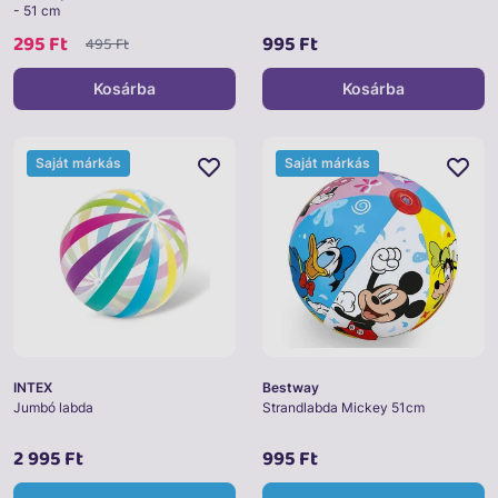
- 51 cm
295 Ft
995 Ft
495 Ft
Kosárba
Kosárba
Saját márkás
Saját márkás
INTEX
Bestway
Jumbó labda
Strandlabda Mickey 51cm
2 995 Ft
995 Ft