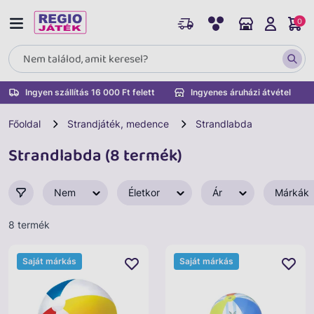
0
Ingyen szállítás 16 000 Ft felett
Ingyenes áruházi átvétel
Főoldal
Strandjáték, medence
Strandlabda
Strandlabda (8 termék)
Nem
Életkor
Ár
Márkák
8 termék
Saját márkás
Saját márkás