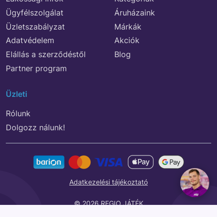
Ügyfélszolgálat
Áruházaink
Üzletszabályzat
Márkák
Adatvédelem
Akciók
Elállás a szerződéstől
Blog
Partner program
Üzleti
Rólunk
Dolgozz nálunk!
Adatkezelési tájékoztató
© 2026 REGIO JÁTÉK