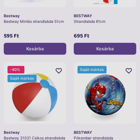
Bestway
BESTWAY
Bestway Mintás strandlabda 51cm
Strandlabda 61cm
595 Ft
695 Ft
Kosárba
Kosárba
-40%
Saját márkás
Saját márkás
Bestway
BESTWAY
Bestway 31021 Csíkos strandlabda
Pókember strandlabda