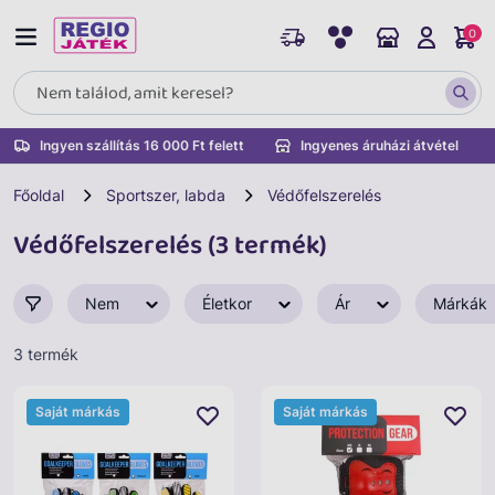
0
Ingyen szállítás 16 000 Ft felett
Ingyenes áruházi átvétel
Főoldal
Sportszer, labda
Védőfelszerelés
Védőfelszerelés (3 termék)
Nem
Életkor
Ár
Márkák
3 termék
Saját márkás
Saját márkás