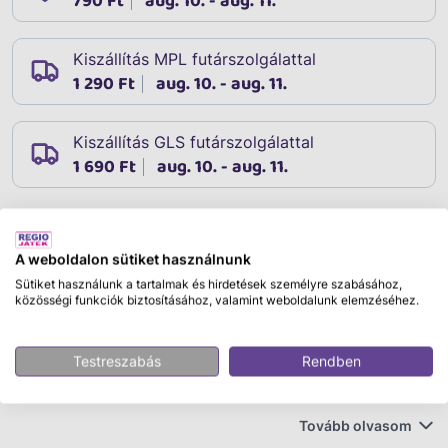
790 Ft
aug. 10. - aug. 11.
Kiszállítás MPL futárszolgálattal
1 290 Ft
aug. 10. - aug. 11.
Kiszállítás GLS futárszolgálattal
1 690 Ft
aug. 10. - aug. 11.
Leírás
A weboldalon sütiket használnunk
Cikkszám:
34642
Sütiket használunk a tartalmak és hirdetések személyre szabásához,
Kérjük, hogy a megjegyzésben tüntesd fel, melyik
közösségi funkciók biztosításához, valamint weboldalunk elemzéséhez.
színt/változatot kéred. Egyes változataink a készlet
erejéig elérhetőek.
Testreszabás
Rendben
Sleepy Baby játékbaba - 30 cm
Tovább olvasom
Altasd el a puha Sleepy babát! A Sleepy Baby