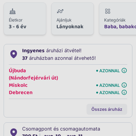
Életkor
Ajánljuk
Kategóriák
3 - 6 év
Lányoknak
Baba, babak
Ingyenes
áruházi átvétel!
37
áruházban azonnal átvehető!
Újbuda
AZONNAL
(Nándorfejérvári út)
Miskolc
AZONNAL
Debrecen
AZONNAL
Összes áruház
Csomagpont és csomagautomata