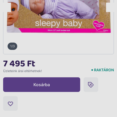
Vissza
1/3
7 495 Ft
RAKTÁRON
Üzleteink árai eltérhetnek!
Kosárba