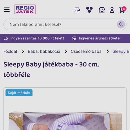
0
Ingyen szállítás 16 000 Ft felett
Ingyenes áruházi átvétel
Főoldal
Baba, babakocsi
Csecsemő baba
Sleepy B
Sleepy Baby játékbaba - 30 cm,
többféle
Saját márkás