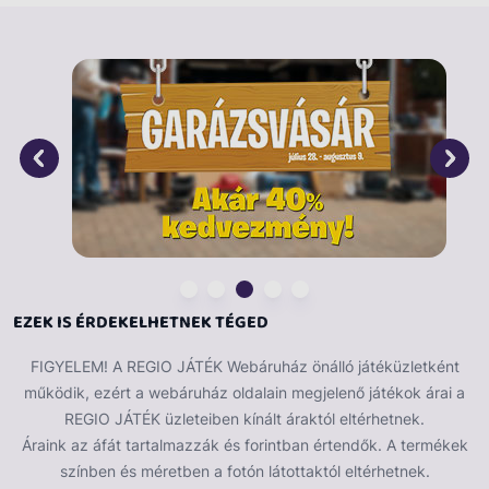
játékbaba egy alvóruhába öltöztetett, puha testű
játékbaba, aki imád pihenni. A baba ruháját le tudod
venni, és rá tudod adni másik játékbabákra is. A Sleepy
Baby játékbaba mérete: 30 cm. A játékok külön
kaphatóak.
EZEK IS ÉRDEKELHETNEK TÉGED
FIGYELEM! A REGIO JÁTÉK Webáruház önálló játéküzletként
működik, ezért a webáruház oldalain megjelenő játékok árai a
REGIO JÁTÉK üzleteiben kínált áraktól eltérhetnek.
Áraink az áfát tartalmazzák és forintban értendők. A termékek
színben és méretben a fotón látottaktól eltérhetnek.