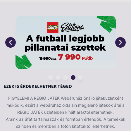
labdát a kapuba! A játék játszható időre vagy
gólszámra. A kártyalapok lehelyezésével alakítjuk ki a
játékteret, magát a focipályát.
EZEK IS ÉRDEKELHETNEK TÉGED
FIGYELEM! A REGIO JÁTÉK Webáruház önálló játéküzletként
működik, ezért a webáruház oldalain megjelenő játékok árai a
REGIO JÁTÉK üzleteiben kínált áraktól eltérhetnek.
Áraink az áfát tartalmazzák és forintban értendők. A termékek
színben és méretben a fotón látottaktól eltérhetnek.