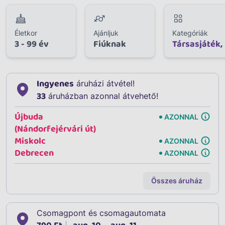
Életkor
Ajánljuk
Kategóriák
3 - 99 év
Fiúknak
Társasjáték,
Ingyenes
áruházi átvétel!
33
áruházban azonnal átvehető!
Újbuda
AZONNAL
(Nándorfejérvári út)
Miskolc
AZONNAL
Debrecen
AZONNAL
Összes áruház
Csomagpont és csomagautomata