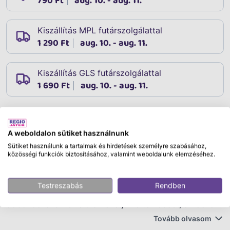
790 Ft
aug. 10. - aug. 11.
Kiszállítás MPL futárszolgálattal
1 290 Ft
aug. 10. - aug. 11.
Kiszállítás GLS futárszolgálattal
1 690 Ft
aug. 10. - aug. 11.
Leírás
A weboldalon sütiket használnunk
Cikkszám:
11650
Sütiket használunk a tartalmak és hirdetések személyre szabásához,
FOCI meccskártya, 3 az 1-ban kártya játék A kártya
közösségi funkciók biztosításához, valamint weboldalunk elemzéséhez.
három különböző szabály szerint, Fekete Péter,
kvartett és Meccs kártya játszható. MECCS Kártya: Két
Testreszabás
Rendben
csapat egymással szemben, piros és zöld színben,
dobókockával felváltva vezetjük a támadást, a kockán
lévő színek segítségével, végül egy jól irányzott
Tovább olvasom
"dobással" találjuk meg a GÓÓÓL kártyát, és lőjük be a