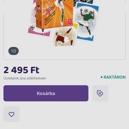
Vissza
1/2
2 495 Ft
RAKTÁRON
Üzleteink árai eltérhetnek!
Kosárba