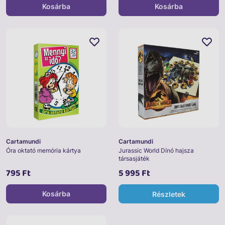
Kosárba
Kosárba
Cartamundi
Cartamundi
Óra oktató memória kártya
Jurassic World Dínó hajsza
társasjáték
795 Ft
5 995 Ft
Kosárba
Részletek