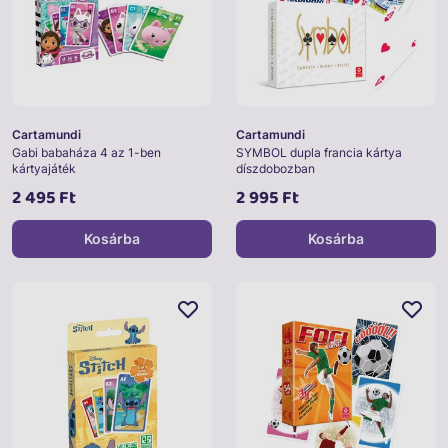
Cartamundi
Cartamundi
Gabi babaháza 4 az 1-ben
SYMBOL dupla francia kártya
kártyajáték
díszdobozban
2 495 Ft
2 995 Ft
Kosárba
Kosárba