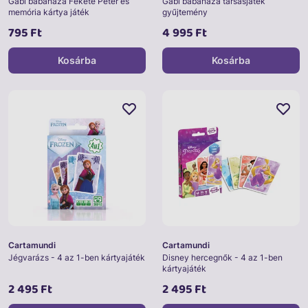
Gabi babaháza Fekete Péter és
Gabi babaháza társasjáték
memória kártya játék
gyűjtemény
795 Ft
4 995 Ft
Kosárba
Kosárba
Cartamundi
Cartamundi
Jégvarázs - 4 az 1-ben kártyajáték
Disney hercegnők - 4 az 1-ben
kártyajáték
2 495 Ft
2 495 Ft