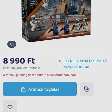
Vissza
1/5
8 990 Ft
JELENLEG NEM ELÉRHETŐ
KISZÁLLÍTÁSSAL
Üzleteink árai eltérhetnek!
A termék jelenleg nem elérhető a webáruházunkban.
Áruházi foglalás