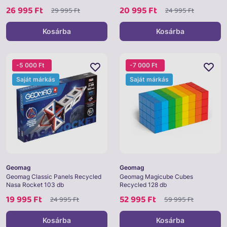
26 995 Ft
20 995 Ft
29 995 Ft
24 995 Ft
Kosárba
Kosárba
-5 000 Ft
-7 000 Ft
Saját márkás
Saját márkás
Geomag
Geomag
Geomag Classic Panels Recycled
Geomag Magicube Cubes
Nasa Rocket 103 db
Recycled 128 db
19 995 Ft
52 995 Ft
24 995 Ft
59 995 Ft
Kosárba
Kosárba