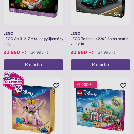
LEGO
LEGO
LEGO Art 31217 A faunagyűjtemény
LEGO Technic 42208 Aston martin
- tigris
valkyrie
20 990 Ft
20 990 Ft
24 990 Ft
24 990 Ft
Kosárba
Kosárba
-7 000 Ft