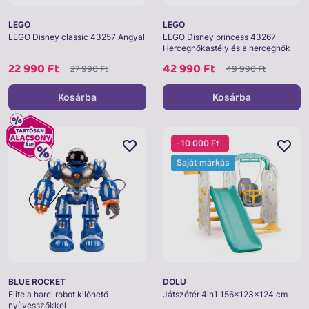
LEGO
LEGO
LEGO Disney classic 43257 Angyal
LEGO Disney princess 43267
Hercegnőkastély és a hercegnők
állatkái
22 990 Ft
42 990 Ft
27 990 Ft
49 990 Ft
Kosárba
Kosárba
-10 000 Ft
Saját márkás
BLUE ROCKET
DOLU
Elite a harci robot kilőhető
Játszótér 4in1 156x123x124 cm
nyílvesszőkkel