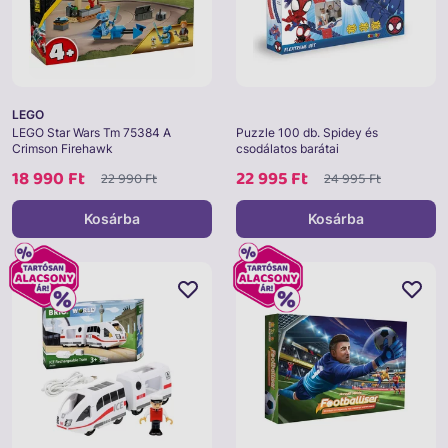
LEGO
LEGO Star Wars Tm 75384 A
Puzzle 100 db. Spidey és
Crimson Firehawk
csodálatos barátai
18 990 Ft
22 995 Ft
22 990 Ft
24 995 Ft
Kosárba
Kosárba