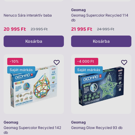
Geomag
Nenuco Sára interaktív baba
Geomag Supercolor Recycled 114
db
20 995 Ft
21 995 Ft
23 995 Ft
24 995 Ft
Kosárba
Kosárba
-10%
-4 000 Ft
Saját márkás
Saját márkás
Geomag
Geomag
Geomag Supercolor Recycled 142
Geomag Glow Recycled 93 db
db