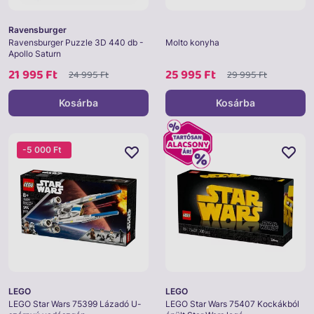
Ravensburger
Ravensburger Puzzle 3D 440 db -
Molto konyha
Apollo Saturn
21 995 Ft
25 995 Ft
24 995 Ft
29 995 Ft
Kosárba
Kosárba
-5 000 Ft
LEGO
LEGO
LEGO Star Wars 75399 Lázadó U-
LEGO Star Wars 75407 Kockákból