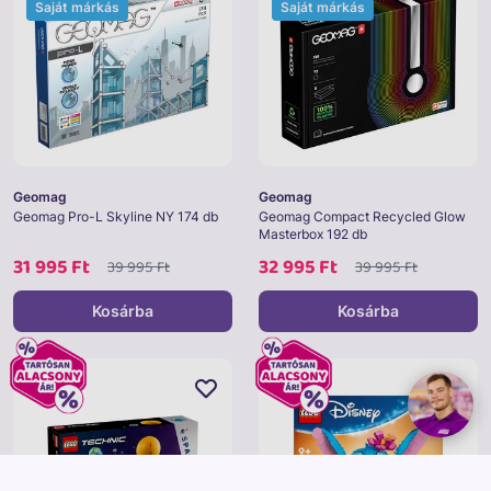
Saját márkás
Saját márkás
Geomag
Geomag
Geomag Pro-L Skyline NY 174 db
Geomag Compact Recycled Glow
Masterbox 192 db
31 995 Ft
32 995 Ft
39 995 Ft
39 995 Ft
Kosárba
Kosárba