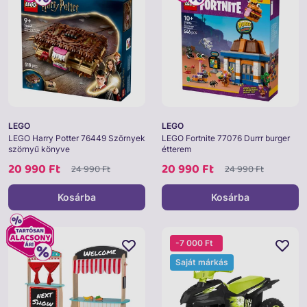
LEGO
LEGO
LEGO Harry Potter 76449 Szörnyek
LEGO Fortnite 77076 Durrr burger
szörnyű könyve
étterem
20 990 Ft
20 990 Ft
24 990 Ft
24 990 Ft
Kosárba
Kosárba
-7 000 Ft
Saját márkás