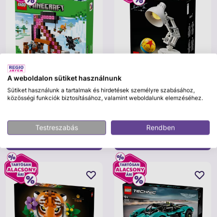
A weboldalon sütiket használnunk
Sütiket használunk a tartalmak és hirdetések személyre szabásához,
LEGO
LEGO
közösségi funkciók biztosításához, valamint weboldalunk elemzéséhez.
LEGO Minecraft 21277 A
LEGO Ideas Disney Pixar Luxo Jr.
csákánybánya
21357
18 990 Ft
24 990 Ft
22 990 Ft
29 990 Ft
Testreszabás
Rendben
Kosárba
Kosárba