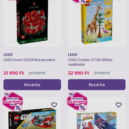
LEGO
LEGO
LEGO Icons 10328 Rózsacsokor
LEGO Creator 31150 Afrikai
vadállatok
21 990 Ft
22 990 Ft
24 990 Ft
27 990 Ft
Kosárba
Kosárba