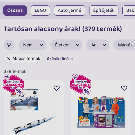
Összes
LEGO
Autó, jármű
Építőjáték
Bab
Tartósan alacsony árak! (379 termék)
Nem
Életkor
Ár
Márkák
Akciós termék
Szűrők törlése
379 termék