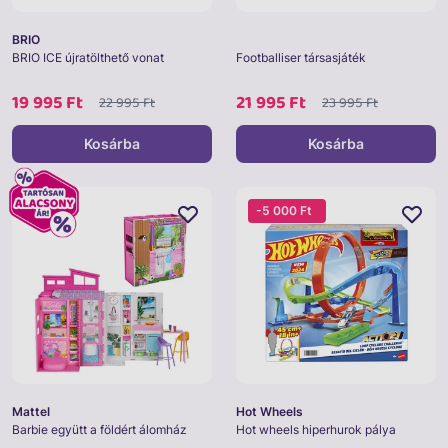
BRIO
BRIO ICE újratölthető vonat
Footballiser társasjáték
19 995 Ft
21 995 Ft
22 995 Ft
23 995 Ft
Kosárba
Kosárba
-5 000 Ft
Mattel
Hot Wheels
Barbie együtt a földért álomház
Hot wheels hiperhurok pálya