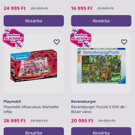
24 995 Ft
16 995 Ft
26 995 Ft
21 995 Ft
Kosárba
Kosárba
Playmobil
Ravensburger
Playmobil: Miraculous: Marinette
Ravensburger: Puzzle 5 000 db -
loftja
Bizarr város
26 995 Ft
20 995 Ft
29 995 Ft
24 995 Ft
Kosárba
Kosárba