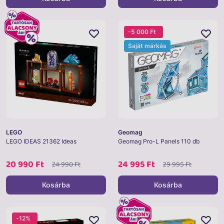
-5 000 Ft
Saját márkás
LEGO
Geomag
LEGO IDEAS 21362 Ideas
Geomag Pro-L Panels 110 db
20 990 Ft
24 995 Ft
24 990 Ft
29 995 Ft
Kosárba
Kosárba
-12%