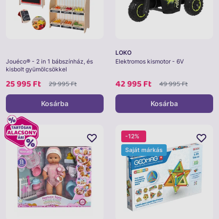
LOKO
Jouéco® - 2 in 1 bábszínház, és
Elektromos kismotor - 6V
kisbolt gyümölcsökkel
25 995 Ft
42 995 Ft
29 995 Ft
49 995 Ft
Kosárba
Kosárba
-12%
Saját márkás