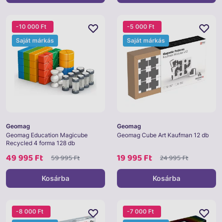
-10 000 Ft
-5 000 Ft
Saját márkás
Saját márkás
Geomag
Geomag
Geomag Education Magicube
Geomag Cube Art Kaufman 12 db
Recycled 4 forma 128 db
49 995 Ft
19 995 Ft
59 995 Ft
24 995 Ft
Kosárba
Kosárba
-8 000 Ft
-7 000 Ft