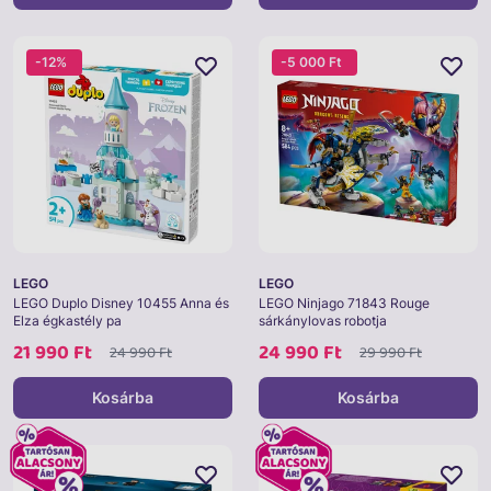
-12%
-5 000 Ft
LEGO
LEGO
LEGO Duplo Disney 10455 Anna és
LEGO Ninjago 71843 Rouge
Elza égkastély pa
sárkánylovas robotja
21 990 Ft
24 990 Ft
24 990 Ft
29 990 Ft
Kosárba
Kosárba