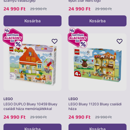
szárnyú vadászgép
épült Star Wars logó
24 990 Ft
24 990 Ft
29 990 Ft
29 990 Ft
Kosárba
Kosárba
LEGO
LEGO
LEGO DUPLO Bluey 10459 Bluey
LEGO Bluey 11203 Bluey családi
családi háza memóriajátékkal
háza
24 990 Ft
24 990 Ft
29 990 Ft
29 990 Ft
Kosárba
Kosárba