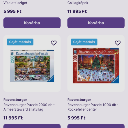
Vízalatti sziget
Csillagképek
5 995 Ft
11 995 Ft
Kosárba
Kosárba
Saját márkás
Saját márkás
Ravensburger
Ravensburger
Ravensburger Puzzle 2000 db -
Ravensburger Puzzle 1000 db -
Aimee Steward állatvilág
Rockefeller center
11 995 Ft
5 995 Ft