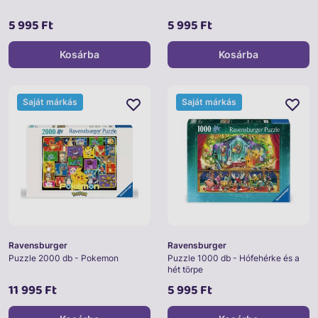
5 995 Ft
5 995 Ft
Kosárba
Kosárba
Saját márkás
Saját márkás
Ravensburger
Ravensburger
Puzzle 2000 db - Pokemon
Puzzle 1000 db - Hófehérke és a
hét törpe
11 995 Ft
5 995 Ft