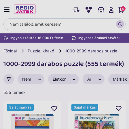
0
Ingyen szállítás 16 000 Ft felett
Ingyenes áruházi átvétel
Főoldal
Puzzle, kirakó
1000-2999 darabos puzzle
1000-2999 darabos puzzle (555 termék)
Nem
Életkor
Ár
Márkák
555 termék
Saját márkás
Saját márkás