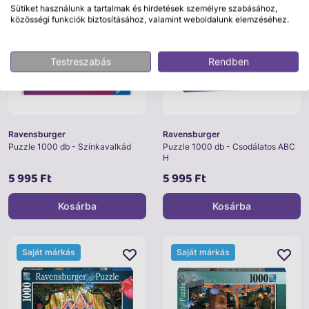
Sütiket használunk a tartalmak és hirdetések személyre szabásához,
közösségi funkciók biztosításához, valamint weboldalunk elemzéséhez.
Testreszabás
Rendben
Ravensburger
Ravensburger
Puzzle 1000 db - Színkavalkád
Puzzle 1000 db - Csodálatos ABC
H
5 995 Ft
5 995 Ft
Kosárba
Kosárba
Saját márkás
Saját márkás