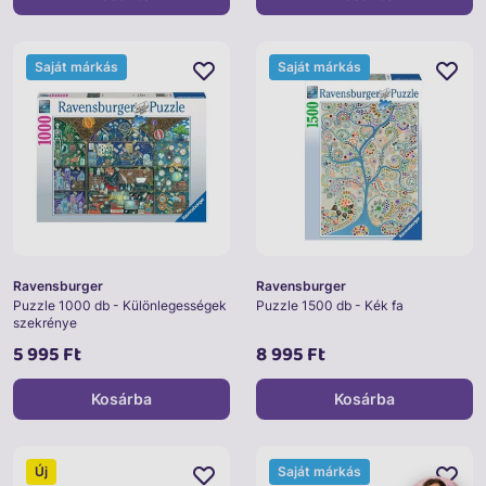
Saját márkás
Saját márkás
Ravensburger
Ravensburger
Puzzle 1000 db - Különlegességek
Puzzle 1500 db - Kék fa
szekrénye
5 995 Ft
8 995 Ft
Kosárba
Kosárba
Új
Saját márkás