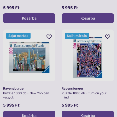
5 995 Ft
5 995 Ft
Kosárba
Kosárba
Saját márkás
Saját márkás
Ravensburger
Ravensburger
Puzzle 1000 db - New Yorkban
Puzzle 1000 db - Turn on your
vagyok
mind
5 995 Ft
5 995 Ft
Kosárba
Kosárba