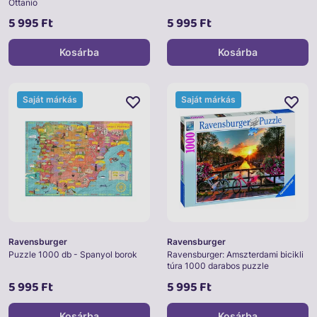
Ottanio
5 995 Ft
5 995 Ft
Kosárba
Kosárba
Saját márkás
Saját márkás
Ravensburger
Ravensburger
Puzzle 1000 db - Spanyol borok
Ravensburger: Amszterdami bicikli
túra 1000 darabos puzzle
5 995 Ft
5 995 Ft
Kosárba
Kosárba