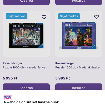
Kosárba
Kosárba
Saját márkás
Saját márkás
Ravensburger
Ravensburger
Puzzle 1000 db - Kanadai fények
Puzzle 1000 db - Madarak éneke
5 995 Ft
5 995 Ft
Kosárba
Kosárba
A weboldalon sütiket használnunk
Saját márkás
Saját márkás