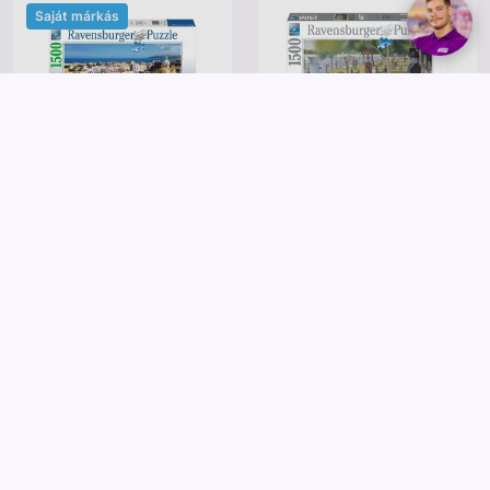
Saját márkás
Ravensburger
Ravensburger
Puzzle 1500 db - Vista su Procida
Puzzle 1500 db - Seurat vasárnap
175994 Colorful
délután
8 495 Ft
8 995 Ft
Kosárba
Kosárba
Saját márkás
Saját márkás