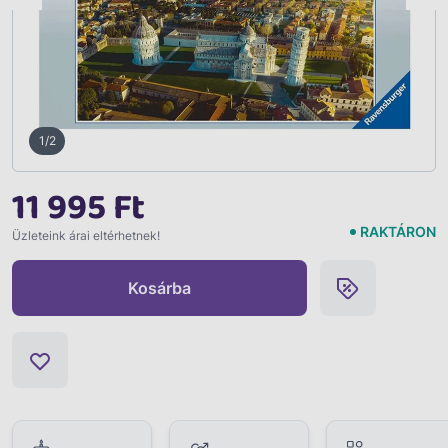
1/2
11 995 Ft
RAKTÁRON
Üzleteink árai eltérhetnek!
Kosárba