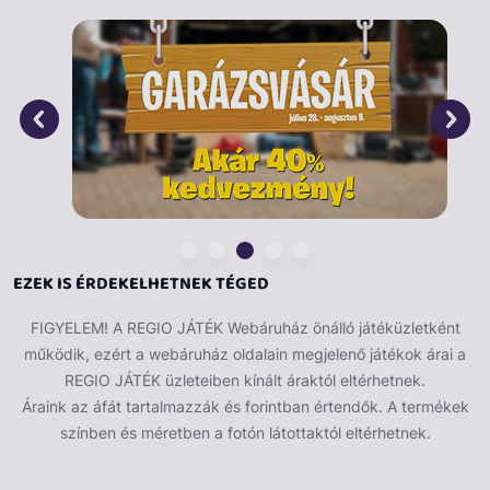
képen az egyik legrégebbi olasz város felülnézete
látható a leghíresebb építményével, a Pisai ferde
toronnyal.
Kirakott kép mérete: 98 cm x 75 cm.
EZEK IS ÉRDEKELHETNEK TÉGED
FIGYELEM! A REGIO JÁTÉK Webáruház önálló játéküzletként
működik, ezért a webáruház oldalain megjelenő játékok árai a
REGIO JÁTÉK üzleteiben kínált áraktól eltérhetnek.
Áraink az áfát tartalmazzák és forintban értendők. A termékek
színben és méretben a fotón látottaktól eltérhetnek.