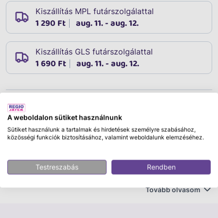
Kiszállítás MPL futárszolgálattal
1 290 Ft
aug. 11. - aug. 12.
Kiszállítás GLS futárszolgálattal
1 690 Ft
aug. 11. - aug. 12.
Leírás
Cikkszám:
86814
A weboldalon sütiket használnunk
A Ravensburger neve már hosszú évtizedek óta ismert
Sütiket használunk a tartalmak és hirdetések személyre szabásához,
közösségi funkciók biztosításához, valamint weboldalunk elemzéséhez.
az egész világon, mint a legkiválóbb minőségű puzzle
játékok készítője. A kiváló termékminőség mellett a
2D-s és 3D-s puzzle kirakók rendkívül széles
Testreszabás
Rendben
választékát nyújtja, mind a képi megoldások
sokféleségében, mind pedig a puzzle részek
Tovább olvasom
darabszáma tekintetében.
A Ravensburger 2000 db-os puzzle - Pisa, Olaszország