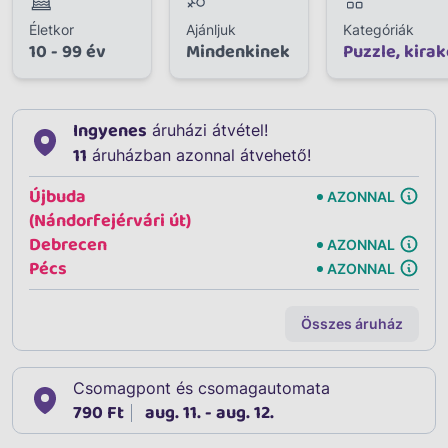
Életkor
Ajánljuk
Kategóriák
10 - 99 év
Mindenkinek
Puzzle, kirak
Ingyenes
áruházi átvétel!
11
áruházban azonnal átvehető!
Újbuda
AZONNAL
(Nándorfejérvári út)
Debrecen
AZONNAL
Pécs
AZONNAL
Összes áruház
Csomagpont és csomagautomata
790 Ft
aug. 11. - aug. 12.