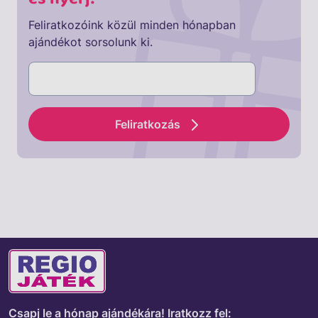
Feliratkozóink közül minden hónapban
ajándékot sorsolunk ki.
Feliratkozás
Csapj le a hónap ajándékára!
Iratkozz fel: