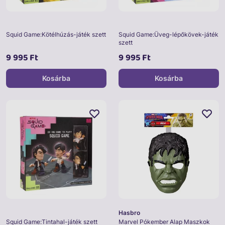
Squid Game:Kötélhúzás-játék szett
Squid Game:Üveg-lépőkövek-játék
szett
9 995 Ft
9 995 Ft
Kosárba
Kosárba
Hasbro
Squid Game:Tintahal-játék szett
Marvel Pókember Alap Maszkok