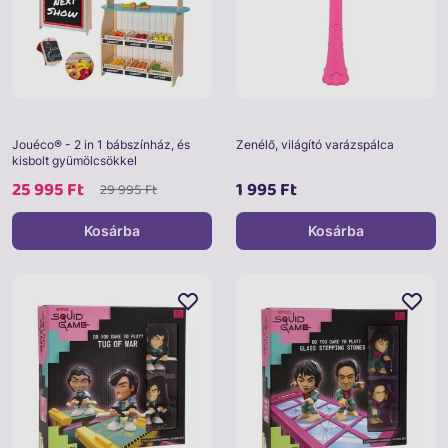
Jouéco® - 2 in 1 bábszínház, és
Zenélő, világító varázspálca
kisbolt gyümölcsökkel
25 995 Ft
1 995 Ft
29 995 Ft
Kosárba
Kosárba