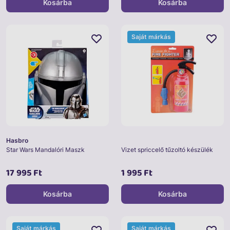
Kosárba
Kosárba
Saját márkás
Hasbro
Star Wars Mandalóri Maszk
Vizet spriccelő tűzoltó készülék
17 995 Ft
1 995 Ft
Kosárba
Kosárba
Saját márkás
Saját márkás