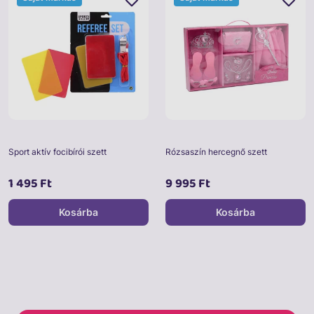
Sport aktív focibírói szett
Rózsaszín hercegnő szett
1 495 Ft
9 995 Ft
Kosárba
Kosárba