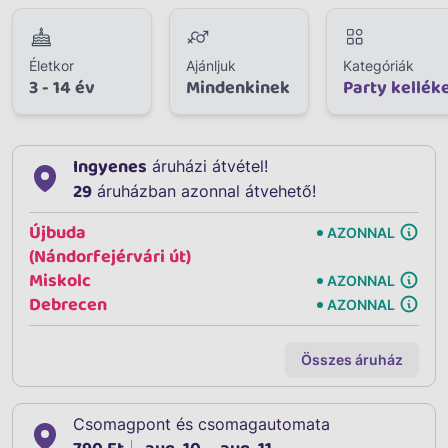
Életkor
Ajánljuk
Kategóriák
3 - 14 év
Mindenkinek
Party kellék
Ingyenes
áruházi átvétel!
29
áruházban azonnal átvehető!
Újbuda
AZONNAL
(Nándorfejérvári út)
Miskolc
AZONNAL
Debrecen
AZONNAL
Összes áruház
Csomagpont és csomagautomata