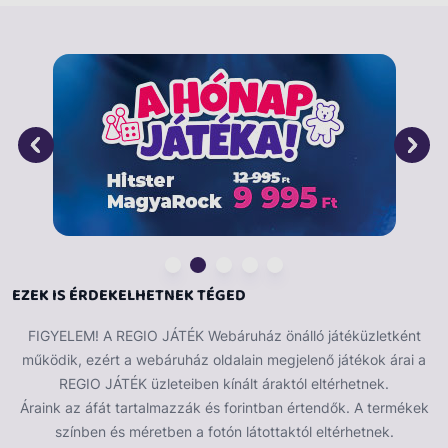
tehát garantált, más dekorációról nem is nagyon kell
gondoskodni. A felirat többször is felhasználható, a
rögzítésnél vigyázzatok arra, hogy a ne sérüljön meg a
fólia. A legjobb, ha valamilyen jól tapadó felületre
teszitek ragasztószalaggal, a buli végén pedig
gondosan becsomagoljátok és elrakjátok a következő
családi szülinapi bulira. A zászló közösségi
helyszíneken, óvodákban, iskolákban is hasznos kellék.
Több fóliát is össze lehet ragasztani, így akár
duplázhatod is a szalag hosszát. Dobd fel a bulit,
legyen igazi szülinapi hangulat a nagy napon!
EZEK IS ÉRDEKELHETNEK TÉGED
FIGYELEM! A REGIO JÁTÉK Webáruház önálló játéküzletként
működik, ezért a webáruház oldalain megjelenő játékok árai a
REGIO JÁTÉK üzleteiben kínált áraktól eltérhetnek.
Áraink az áfát tartalmazzák és forintban értendők. A termékek
színben és méretben a fotón látottaktól eltérhetnek.