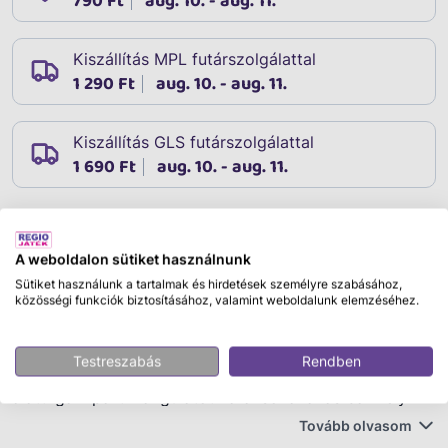
790 Ft
aug. 10. - aug. 11.
Kiszállítás MPL futárszolgálattal
1 290 Ft
aug. 10. - aug. 11.
Kiszállítás GLS futárszolgálattal
1 690 Ft
aug. 10. - aug. 11.
Leírás
A weboldalon sütiket használnunk
Cikkszám:
95367
Sütiket használunk a tartalmak és hirdetések személyre szabásához,
Indulhat a szülinapi buli? Ez a 3,6 m hosszú Boldog
közösségi funkciók biztosításához, valamint weboldalunk elemzéséhez.
Szülinapot feliratú zászló alap kelléke egy szuper
születésnapi partinak, legyen szó a család bármely
Testreszabás
Rendben
tagjáról. Ez a dekoráció feldobja a hangulatot, pár perc
alatt igazi parti hangulatot varázsol a lakás bármelyik
helyiségébe. A fólián minden betű más színű, a
Tovább olvasom
háttérminta szintén vidám és színes, a színkavalkád