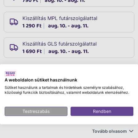
790 Ft
aug. 10. - aug. 11.
Kiszállítás MPL futárszolgálattal
1 290 Ft
aug. 10. - aug. 11.
Kiszállítás GLS futárszolgálattal
1 690 Ft
aug. 10. - aug. 11.
Leírás
A weboldalon sütiket használnunk
Cikkszám:
82287
Sütiket használunk a tartalmak és hirdetések személyre szabásához,
így neveld a sárkányodat - interaktív sárkány
közösségi funkciók biztosításához, valamint weboldalunk elemzéséhez.
Kérjük, hogy a megjegyzésben tüntesd fel, melyik
Testreszabás
Rendben
színt/változatot kéred. Egyes változataink a készlet
erejéig elérhetőek.
Tovább olvasom
Lépj be a „Így neveld a sárkányodat” világába ezzel a