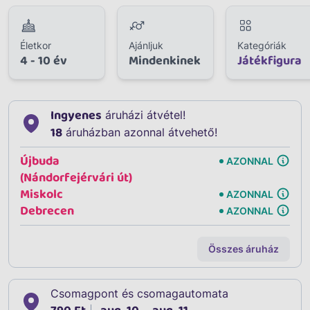
Életkor
Ajánljuk
Kategóriák
4 - 10 év
Mindenkinek
Játékfigura
Ingyenes
áruházi átvétel!
18
áruházban azonnal átvehető!
Újbuda
AZONNAL
(Nándorfejérvári út)
Miskolc
AZONNAL
Debrecen
AZONNAL
Összes áruház
Csomagpont és csomagautomata