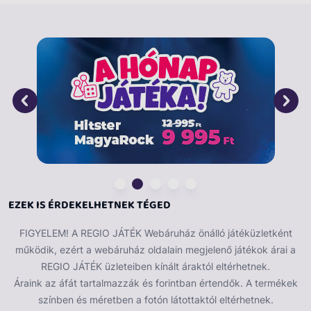
részletgazdag interaktív sárkányfigurával, amely a
gyerekek képzeletét azonnal megragadja! A Spin
Master által készített figura kiváló minőségű
kidolgozással és mozgatható elemekkel teszi lehetővé
a kreatív szerepjátékot.
EZEK IS ÉRDEKELHETNEK TÉGED
FIGYELEM! A REGIO JÁTÉK Webáruház önálló játéküzletként
működik, ezért a webáruház oldalain megjelenő játékok árai a
REGIO JÁTÉK üzleteiben kínált áraktól eltérhetnek.
Áraink az áfát tartalmazzák és forintban értendők. A termékek
színben és méretben a fotón látottaktól eltérhetnek.