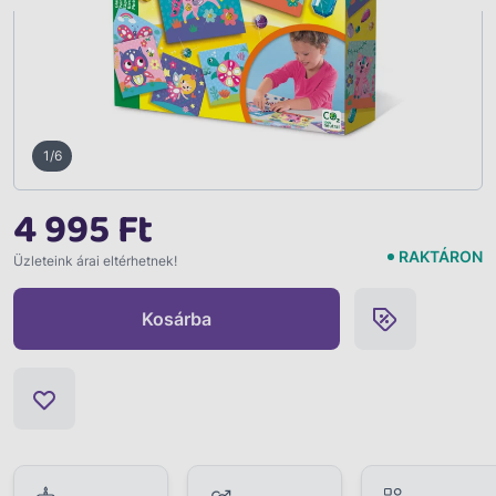
1/6
4 995 Ft
RAKTÁRON
Üzleteink árai eltérhetnek!
Kosárba