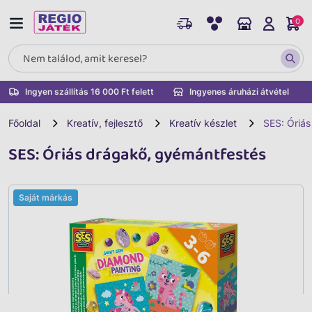
0
Ingyen szállítás 16 000 Ft felett
Ingyenes áruházi átvétel
Főoldal
Kreatív, fejlesztő
Kreatív készlet
SES: Óriá
SES: Óriás drágakő, gyémántfestés
Saját márkás
Vissza