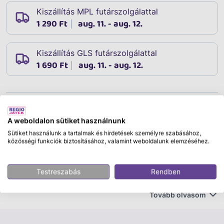
Kiszállítás MPL futárszolgálattal
1 290 Ft
aug. 11. - aug. 12.
Kiszállítás GLS futárszolgálattal
1 690 Ft
aug. 11. - aug. 12.
Leírás
Cikkszám:
80814
A weboldalon sütiket használnunk
Gyémántfestés, most a kicsiknek is! Ezzel a
Sütiket használunk a tartalmak és hirdetések személyre szabásához,
közösségi funkciók biztosításához, valamint weboldalunk elemzéséhez.
fantasztikus Óriás drágakő gyémántfestő készlettel
gyönyörű gyémántfestményeket készíthet. Az extra
nagy kövek öntapadósak és hat fényes kártyára
Testreszabás
Rendben
ragaszthatók. Először egy káprázatos teknőst vagy
egy varázslatos egyszarvút készítesz? Tartalma: 6
Tovább olvasom
kártyalap, 65 db öntapadós óriás drágakő. 3 éves
kortól ajánlott