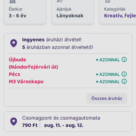
Életkor
Ajánljuk
Kategóriák
3 - 6 év
Lányoknak
Kreatív, fejl
Ingyenes
áruházi átvétel!
5
áruházban azonnal átvehető!
Újbuda
AZONNAL
(Nándorfejérvári út)
Pécs
AZONNAL
M3 Városkapu
AZONNAL
Összes áruház
Csomagpont és csomagautomata
790 Ft
aug. 11. - aug. 12.