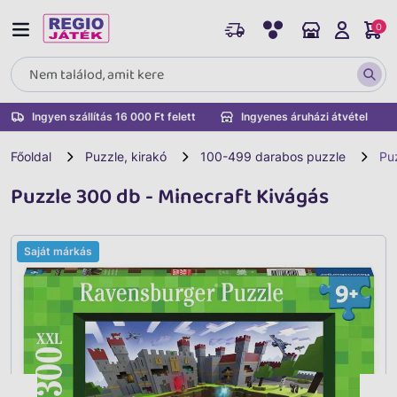
0
Ingyen szállítás 16 000 Ft felett
Ingyenes áruházi átvétel
Főoldal
Puzzle, kirakó
100-499 darabos puzzle
Pu
Puzzle 300 db - Minecraft Kivágás
Saját márkás
Vissza