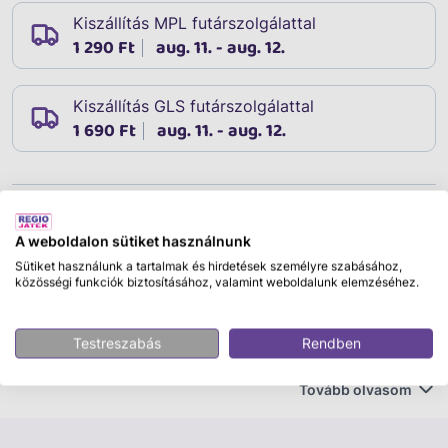
Kiszállítás MPL futárszolgálattal
1 290 Ft
aug. 11. - aug. 12.
Kiszállítás GLS futárszolgálattal
1 690 Ft
aug. 11. - aug. 12.
Leírás
Cikkszám:
79424
A weboldalon sütiket használnunk
Puzzle 300 db - Minecraft Kivágás
Sütiket használunk a tartalmak és hirdetések személyre szabásához,
közösségi funkciók biztosításához, valamint weboldalunk elemzéséhez.
Minecraft kirakós, a Ravensburgertől. A Minecraft
világban a föld alatt is zajlik az élet, a kastély ugyan
Testreszabás
Rendben
magasodik az égig, de alatta a barlangrendszerekben
meghúzódnak a szörnyek ha Steve és Alex arra
Tovább olvasom
csatangol. A 300 darabos Minecraftos puzzle élénk
színű és minőségi, az XXL a kirakós darabkák méretére