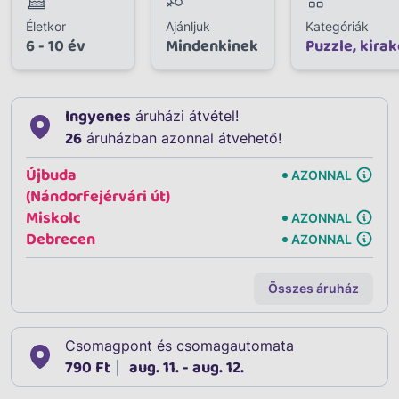
Életkor
Ajánljuk
Kategóriák
6 - 10 év
Mindenkinek
Puzzle, kirak
Ingyenes
áruházi átvétel!
26
áruházban azonnal átvehető!
Újbuda
AZONNAL
(Nándorfejérvári út)
Miskolc
AZONNAL
Debrecen
AZONNAL
Összes áruház
Csomagpont és csomagautomata
790 Ft
aug. 11. - aug. 12.