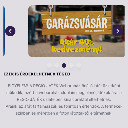
utalnak mival nagyobbak. Ez a Minecraftos puzzle
tökéletes kikapcsolódást nyújt akár az egész család
számára! A kész eredmény pedig nagyon vagány!
Anyaga: karton
Darabszám: 300 db XXL méretű kirakósdarabka
Mérete: 49 x 36 cm
EZEK IS ÉRDEKELHETNEK TÉGED
FIGYELEM! A REGIO JÁTÉK Webáruház önálló játéküzletként
működik, ezért a webáruház oldalain megjelenő játékok árai a
REGIO JÁTÉK üzleteiben kínált áraktól eltérhetnek.
Áraink az áfát tartalmazzák és forintban értendők. A termékek
színben és méretben a fotón látottaktól eltérhetnek.