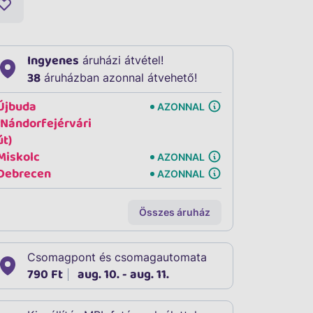
Ingyenes
áruházi átvétel!
38
áruházban azonnal átvehető!
Újbuda
AZONNAL
(Nándorfejérvári
út)
Miskolc
AZONNAL
Debrecen
AZONNAL
Összes áruház
Csomagpont és csomagautomata
790 Ft
aug. 10. - aug. 11.