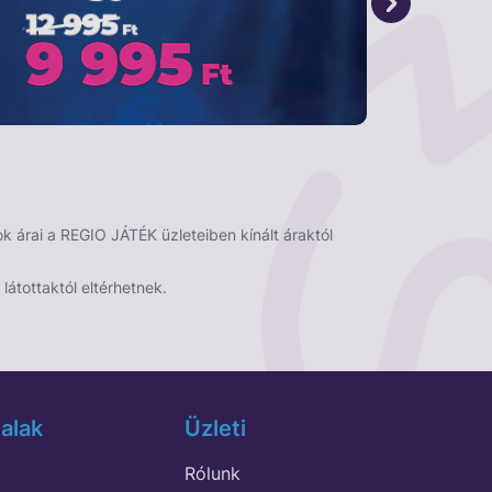
 árai a REGIO JÁTÉK üzleteiben kínált áraktól
látottaktól eltérhetnek.
alak
Üzleti
Rólunk