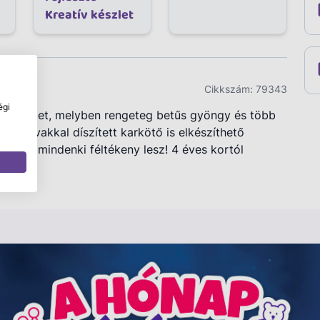
Kreatív készlet
Cikkszám:
79343
égi
tő készlet, melyben rengeteg betűs gyöngy és több
ló, szavakkal díszített karkötő is elkészíthető
lyekre mindenki féltékeny lesz! 4 éves kortól