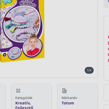
1/4
Kategóriák
Márkanév
Kreatív,
Totum
fejlesztő