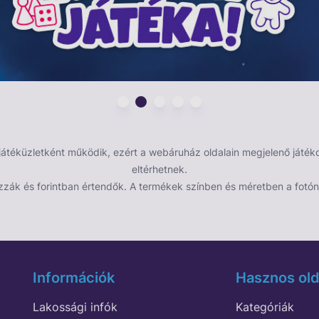
éküzletként működik, ezért a webáruház oldalain megjelenő játékok
eltérhetnek.
zzák és forintban értendők. A termékek színben és méretben a fotón 
Információk
Hasznos old
Lakossági infók
Kategóriák