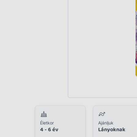
Plüss
Szabadtéri játék
Játékfigura
Diavetítő, diafilm
Strandjáték, medence
Puzzle, kirakó
Elektronikus játék
Életkor
Ajánljuk
4 - 6 év
Lányoknak