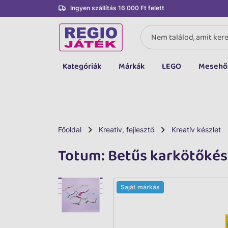
Ingyen szállítás 16 000 Ft felett
Kategóriák
Márkák
LEGO
Mesehő
Összes kategória
Társasjáték, kártya
LEGO
Főoldal
Kreatív, fejlesztő
Kreatív készlet
Kreatív, fejlesztő
Totum: Betűs karkötőkés
Autó, jármű
Baba, babakocsi
Saját márkás
Bébijáték, kellék
Sportszer, labda