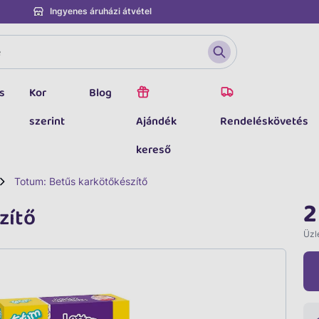
Ingyenes áruházi átvétel
s
Kor
Blog
szerint
Ajándék
Rendeléskövetés
kereső
Totum: Betűs karkötőkészítő
2
zítő
Üzle