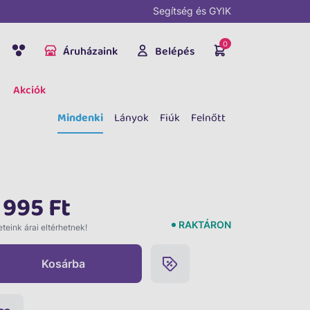
Segítség és GYIK
0
Áruházaink
Belépés
Akciók
Mindenki
Lányok
Fiúk
Felnőtt
 995 Ft
RAKTÁRON
teink árai eltérhetnek!
Kosárba