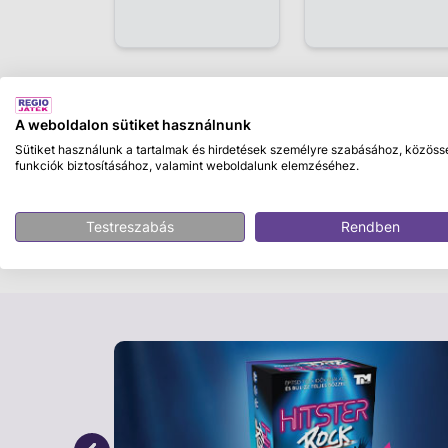
Leírás
A weboldalon sütiket használnunk
Sütiket használunk a tartalmak és hirdetések személyre szabásához, közöss
Betűs karkötőkészítő Kreatív karkötő készí
funkciók biztosításához, valamint weboldalunk elemzéséhez.
medál is helyet kapott, így akár 4 névre szó
belőlük. Egyedi karkötőket készíthetsz, ame
Testreszabás
Rendben
ajánlott