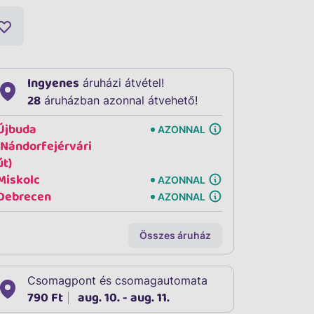
Ingyenes
áruházi átvétel!
28
áruházban azonnal átvehető!
Újbuda
AZONNAL
(Nándorfejérvári
út)
Miskolc
AZONNAL
Debrecen
AZONNAL
Összes áruház
Csomagpont és csomagautomata
790 Ft
aug. 10. - aug. 11.