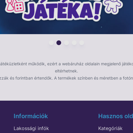
éküzletként működik, ezért a webáruház oldalain megjelenő játékok
eltérhetnek.
zzák és forintban értendők. A termékek színben és méretben a fotón 
Információk
Hasznos old
Lakossági infók
Kategóriák