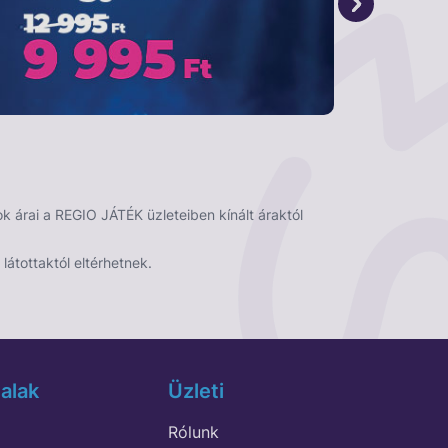
 árai a REGIO JÁTÉK üzleteiben kínált áraktól
látottaktól eltérhetnek.
alak
Üzleti
Rólunk