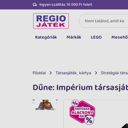
Ingyen szállítás 16 000 Ft felett
Kategóriák
Márkák
LEGO
Mesehő
Összes kategória
Társasjáték, kártya
LEGO
Főoldal
Társasjáték, kártya
Stratégiai társ
Kreatív, fejlesztő
Dűne: Impérium társasjá
Autó, jármű
Baba, babakocsi
Bébijáték, kellék
Sportszer, labda