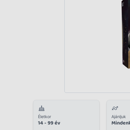
Plüss
Szabadtéri játék
Játékfigura
Diavetítő, diafilm
Strandjáték, medence
Puzzle, kirakó
Elektronikus játék
Életkor
Ajánljuk
14 - 99 év
Minden