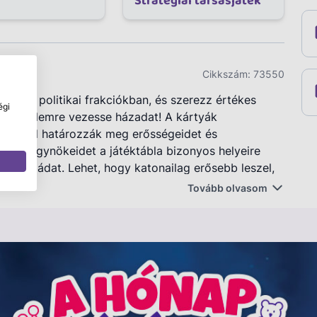
Stratégiai társasjáték
Cikkszám:
73550
igálj a politikai frakciókban, és szerezz értékes
égi
 győzelemre vezesse házadat! A kártyák
öntéseid határozzák meg erősségeidet és
 hogy ügynökeidet a játéktábla bizonyos helyeire
 stratégiádat. Lehet, hogy katonailag erősebb leszel,
id. A Dűne licencét szigorúan védték, ezért eddig
Tovább olvasom
rium egy 2020-as kiadás, amely a pakliépítést és a
ban, amely nemcsak a társasjátékok szabványait,
felülmúlja.