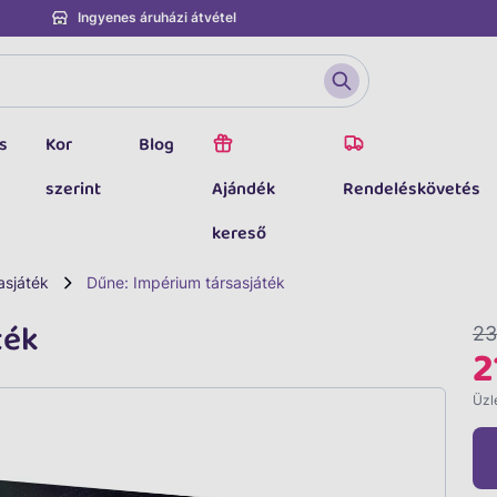
Ingyenes áruházi átvétel
s
Kor
Blog
szerint
Ajándék
Rendeléskövetés
kereső
asjáték
Dűne: Impérium társasjáték
ték
23
2
Üzle