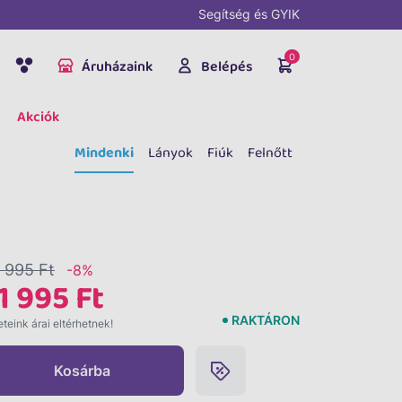
Segítség és GYIK
0
Áruházaink
Belépés
Akciók
Mindenki
Lányok
Fiúk
Felnőtt
 995 Ft
-8%
1 995 Ft
RAKTÁRON
teink árai eltérhetnek!
Kosárba