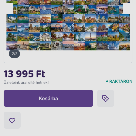
Vissza
2/2
13 995 Ft
RAKTÁRON
Üzleteink árai eltérhetnek!
Kosárba