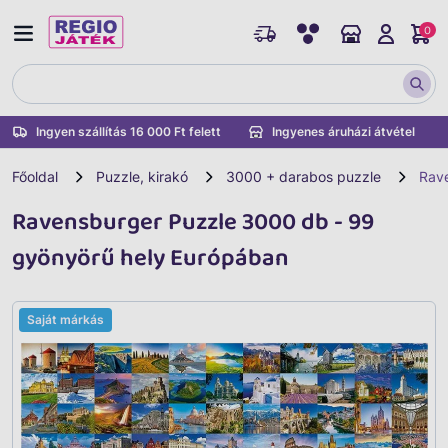
0
Ingyen szállítás 16 000 Ft felett
Ingyenes áruházi átvétel
Főoldal
Puzzle, kirakó
3000 + darabos puzzle
Rave
Ravensburger Puzzle 3000 db - 99
gyönyörű hely Európában
Saját márkás