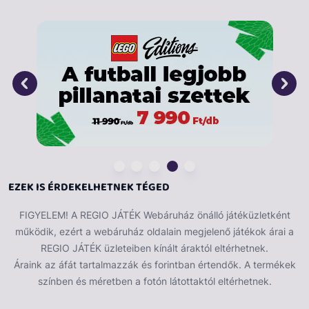
Ez az összetett és színes kirakós játék órákig leköti,
miközben összeállítja a 99 fényképet. Rengeteg
ismerős hely vár felfedezésre (például a londoni Tower
Bridge, a párizsi Eiffel-torony és a római Colosseum),
de hány másikat tud felismerni és megnevezni? Ne
aggódjon, a rejtvény tartalmaz egy referencialapot,
amely segít az út során. Ez az érdekes és informatív
rejtvény segíthet a jövőbeli nyaralási tervek
megalkotásában, vagy szórakoztató tevékenység lehet
családi összejöveteleknél.
Kirakott kép mérete: 121 cm x 80 cm.
EZEK IS ÉRDEKELHETNEK TÉGED
FIGYELEM! A REGIO JÁTÉK Webáruház önálló játéküzletként
működik, ezért a webáruház oldalain megjelenő játékok árai a
REGIO JÁTÉK üzleteiben kínált áraktól eltérhetnek.
Áraink az áfát tartalmazzák és forintban értendők. A termékek
színben és méretben a fotón látottaktól eltérhetnek.