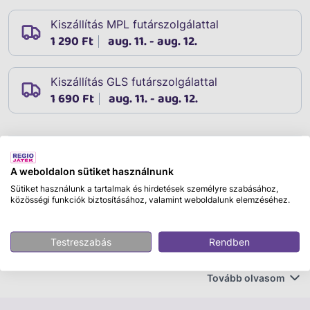
Kiszállítás MPL futárszolgálattal
1 290 Ft
aug. 11. - aug. 12.
Kiszállítás GLS futárszolgálattal
1 690 Ft
aug. 11. - aug. 12.
Leírás
Cikkszám:
70807
A weboldalon sütiket használnunk
Sütiket használunk a tartalmak és hirdetések személyre szabásához,
A Ravensburger neve már hosszú évtizedek óta ismert
közösségi funkciók biztosításához, valamint weboldalunk elemzéséhez.
az egész világon, mint a legkiválóbb minőségű puzzle
játékok készítője. A kiváló termékminőség mellett a
2D-s és 3D-s puzzle kirakók rendkívül széles
Testreszabás
Rendben
választékát nyújtja, mind a képi megoldások
sokféleségében, mind pedig a puzzle részek
Tovább olvasom
darabszáma tekintetében.
Puzzle 3000 db - 99 gyönyörű hely Európában