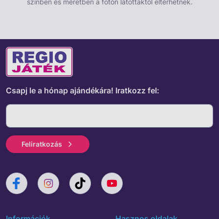
színben és méretben a fotón látottaktól eltérhetnek.
Doboz méretei: 24 x 16 x 7 cm.
Csapj le a hónap ajándékára!
Iratkozz fel:
Feliratkozás
Információk
Hasznos oldalak