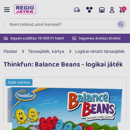
0
Ingyen szállítás 16 000 Ft felett
Ingyenes áruházi átvétel
Főoldal
Társasjáték, kártya
Logikai-oktató társasjáték
Thinkfun: Balance Beans - logikai játék
Saját márkás
Vissza