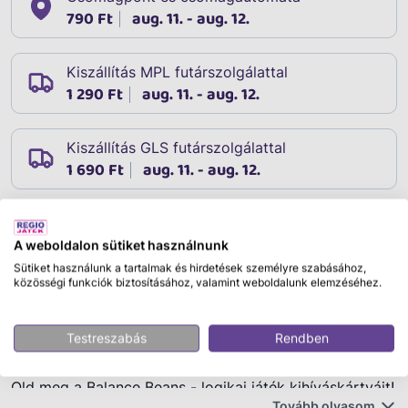
790 Ft
aug. 11. - aug. 12.
Kiszállítás MPL futárszolgálattal
1 290 Ft
aug. 11. - aug. 12.
Kiszállítás GLS futárszolgálattal
1 690 Ft
aug. 11. - aug. 12.
A weboldalon sütiket használnunk
Leírás
Cikkszám:
66469
Sütiket használunk a tartalmak és hirdetések személyre szabásához,
közösségi funkciók biztosításához, valamint weboldalunk elemzéséhez.
Thinkfun: Balance Beans - logikai játék
Játékosok száma:
1+ játékos,
Korosztály:
5 éves kortól
Testreszabás
Rendben
ajánlott,
Old meg a Balance Beans - logikai játék kihíváskártyáit!
Tovább olvasom