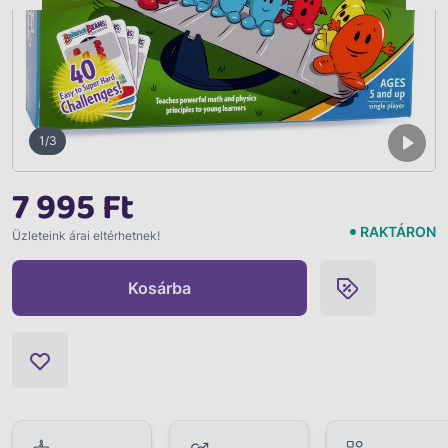
1/3
7 995 Ft
RAKTÁRON
Üzleteink árai eltérhetnek!
Kosárba