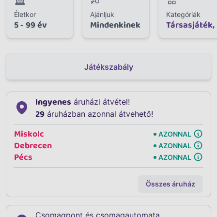
Életkor
Ajánljuk
Kategóriák
5 - 99 év
Mindenkinek
Társasjáték,
Játékszabály
Ingyenes
áruházi átvétel!
29
áruházban azonnal átvehető!
Miskolc
AZONNAL
Debrecen
AZONNAL
Pécs
AZONNAL
Összes áruház
Csomagpont és csomagautomata