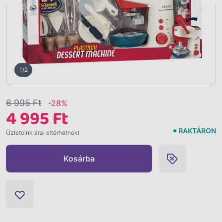
1/2
6 995 Ft
-28%
4 995 Ft
RAKTÁRON
Üzleteink árai eltérhetnek!
Kosárba