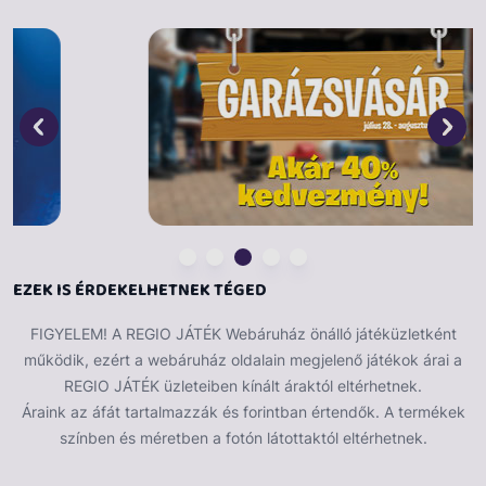
Garantált szórakozásban lesz részed, miközben
fejleszted saját kézügyességed és a kreativitásod.
EZEK IS ÉRDEKELHETNEK TÉGED
FIGYELEM! A REGIO JÁTÉK Webáruház önálló játéküzletként
működik, ezért a webáruház oldalain megjelenő játékok árai a
REGIO JÁTÉK üzleteiben kínált áraktól eltérhetnek.
Áraink az áfát tartalmazzák és forintban értendők. A termékek
színben és méretben a fotón látottaktól eltérhetnek.