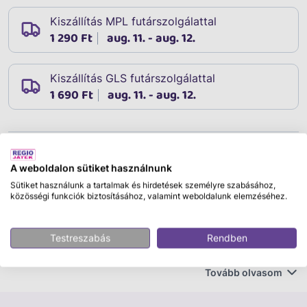
Kiszállítás MPL futárszolgálattal
1 290 Ft
aug. 11. - aug. 12.
Kiszállítás GLS futárszolgálattal
1 690 Ft
aug. 11. - aug. 12.
Leírás
Cikkszám:
62655
A weboldalon sütiket használnunk
Sütiket használunk a tartalmak és hirdetések személyre szabásához,
Készítsd el kedvenc nyalánkságaidat saját sütikészítő
közösségi funkciók biztosításához, valamint weboldalunk elemzéséhez.
üzemedben! Ezzel a süteménykészítő szettel a
legmerészebb álmaidat valósíthatod meg. Nyisd meg
saját sütiüzemedet! A színes gyurma játék minden
Testreszabás
Rendben
részlettel rendelkezik, ami segít, hogy igazi
ínyencségeket tudj elkészíteni. Az édességek színét és
Tovább olvasom
formáját csak a Te képzeleted szabja meg. Igazi kreatív
foglalatosságban lehet része az édesszájúaknak.