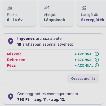
Életkor
Ajánljuk
Kategóriák
6 - 14 év
Lányoknak
Szerepjáték
Ingyenes
áruházi átvétel!
19
áruházban azonnal átvehető!
Miskolc
AZONNAL
Debrecen
AZONNAL
Pécs
AZONNAL
Összes áruház
Csomagpont és csomagautomata
790 Ft
aug. 11. - aug. 12.