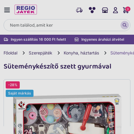
0
Ingyen szállítás 16 000 Ft felett
Ingyenes áruházi átvétel
Főoldal
Szerepjáték
Konyha, háztartás
Süteményké
Süteménykészítő szett gyurmával
-28%
Saját márkás
Vissza