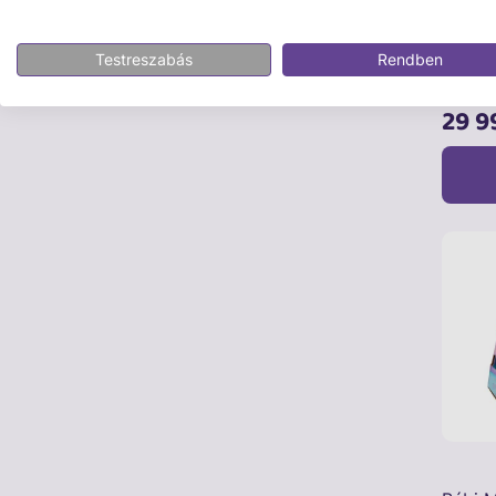
Hatchi
Hatchi
Testreszabás
Rendben
Óriás 
29 9