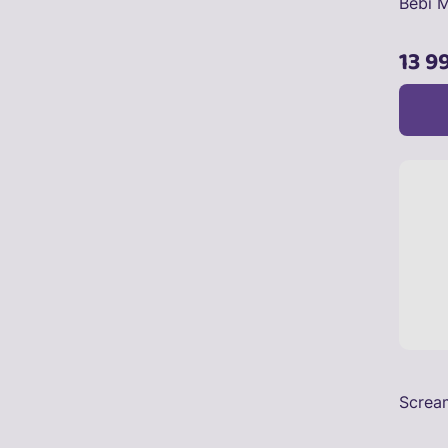
Bébi 
13 9
Screa