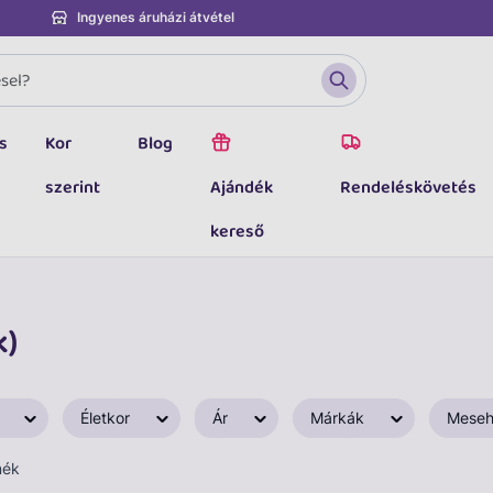
Ingyenes áruházi átvétel
s
Kor
Blog
szerint
Ajándék
Rendeléskövetés
kereső
k)
Életkor
Ár
Márkák
Meseh
mék