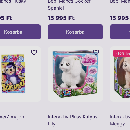
Mancs Husky
Bébi Mancs Cocker
Bébi Man
Spániel
95 Ft
13 995 Ft
13 995
Kosárba
Kosárba
-10%
k
merZ majom
Interaktív Plüss Kutyus
Interaktí
Lily
Meggy