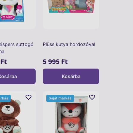
ispers suttogó
Plüss kutya hordozóval
na
 Ft
5 995 Ft
Kosárba
Kosárba
árkás
Saját márkás