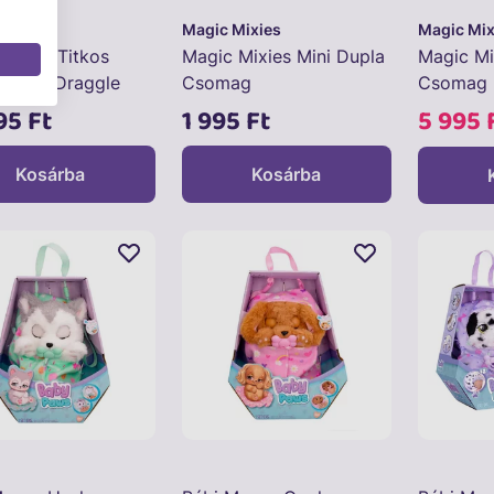
mals
Magic Mixies
Magic Mix
mals - Titkos
Magic Mixies Mini Dupla
Magic Mi
tojás - Draggle
Csomag
Csomag
95 Ft
1 995 Ft
5 995 
Kosárba
Kosárba