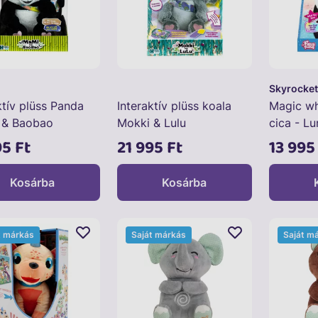
Skyrocket
ktív plüss Panda
Interaktív plüss koala
Magic wh
& Baobao
Mokki & Lulu
cica - Lu
95 Ft
21 995 Ft
13 995
Kosárba
Kosárba
t márkás
Saját márkás
Saját m