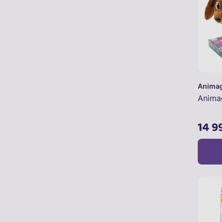
Animag
Animag
14 9