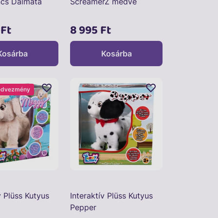
cs Dalmata
ScreamerZ medve
 Ft
8 995 Ft
Kosárba
Kosárba
edvezmény
v Plüss Kutyus
Interaktív Plüss Kutyus
Pepper