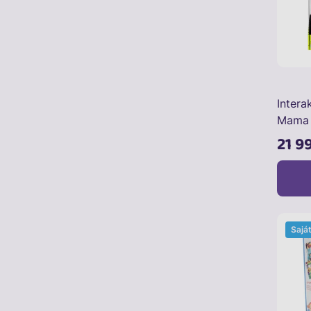
Intera
Mama 
21 9
Sajá