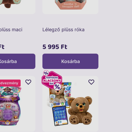
plüss maci
Lélegző plüss róka
Ft
5 995 Ft
Kosárba
Kosárba
edvezmény