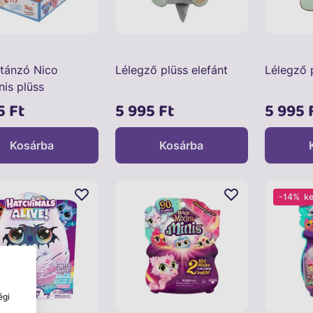
tánzó Nico
Lélegző plüss elefánt
Lélegző 
nis plüss
5 Ft
5 995 Ft
5 995 
Kosárba
Kosárba
-14%
k
égi