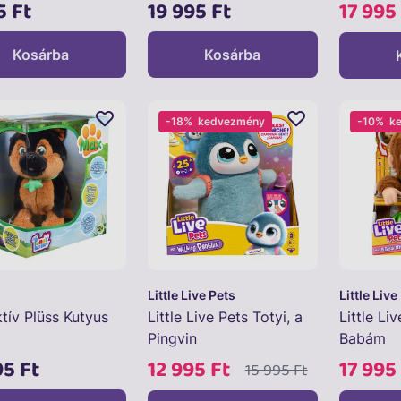
5 Ft
19 995 Ft
17 995
Kosárba
Kosárba
-18%
kedvezmény
-10%
k
Little Live Pets
Little Live
ktív Plüss Kutyus
Little Live Pets Totyi, a
Little Li
Pingvin
Babám
95 Ft
12 995 Ft
17 995
15 995 Ft