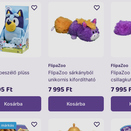
FlipaZoo
FlipaZoo
beszélő plüss
FlipaZoo sárkányból
FlipaZoo
unikornis kifordítható
csillagku
plüss
plüss
95 Ft
7 995 Ft
7 995 
Kosárba
Kosárba
t márkás