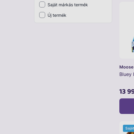
Saját márkás termék
Plüss
Új termék
Szabadtéri játék
Játékfigura
Diavetítő, diafilm
Strandjáték, medence
Moose
Puzzle, kirakó
Bluey 
Elektronikus játék
13 9
Sajá