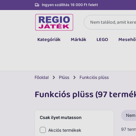
Ingyen szállítás 16 000 Ft felett
Kategóriák
Márkák
LEGO
Mesehő
Összes kategória
Társasjáték, kártya
LEGO
Főoldal
Plüss
Funkciós plüss
Kreatív, fejlesztő
Funkciós plüss (97 termé
Autó, jármű
Baba, babakocsi
Nem
Csak ilyet mutasson
Bébijáték, kellék
97 ter
Akciós termékek
Sportszer, labda