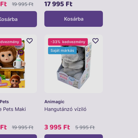
 Ft
17 995 Ft
19 995 Ft
Kosárba
Kosárba
edvezmény
-33%
kedvezmény
Saját márkás
 Pets
Animagic
ve Pets Maki
Hangutánzó víziló
 Ft
3 995 Ft
19 995 Ft
5 995 Ft