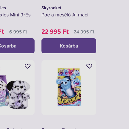
ies
Skyrocket
xies Mini 9-Es
Poe a mesélő AI maci
Ft
22 995 Ft
6 995 Ft
24 995 Ft
Kosárba
Kosárba