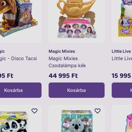
ic
Magic Mixies
Little Live
ic - Disco Tacsi
Magic Mixies
Little Li
Csodalámpa kék
95 Ft
44 995 Ft
15 995
Kosárba
Kosárba