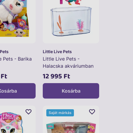
 Pets
Little Live Pets
ve Pets - Barika
Little Live Pets -
Halacska akváriumban
 Ft
12 995 Ft
Kosárba
Kosárba
Saját márkás