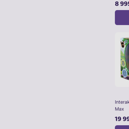
8 99
Intera
Max
19 9