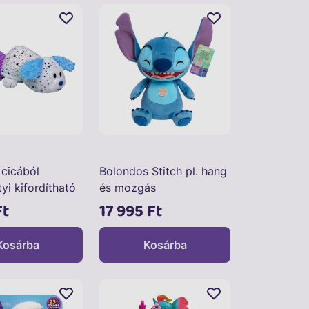
 cicából
Bolondos Stitch pl. hang
tyi kifordítható
és mozgás
Ft
17 995 Ft
Kosárba
Kosárba