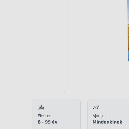
Plüss
Szabadtéri játék
Játékfigura
Diavetítő, diafilm
Strandjáték, medence
Puzzle, kirakó
Elektronikus játék
Életkor
Ajánljuk
8 - 99 év
Mindenkinek