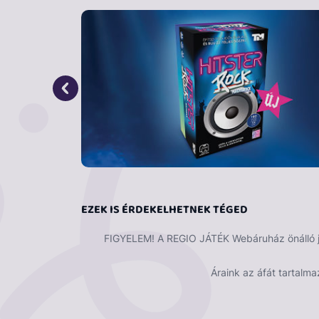
nyomokat, értelmezzétek a bűnjeleket és ha 
győzelem. A kedves kis logikai társasjátékot
csatlakozhatnak (6 készletbe 6 cica karakte
vár rátok egyre nehezebb feladványokkal, 
nélkül. Készen álltok a nyomozásra? Cicás ka
társasjátékokat, na és persze a cicákat. Ez 
figyelemre, a logikai összefüggések keresé
A doboz tartalma:
játéktábla, 6 cica figura (
megoldással.
EZEK IS ÉRDEKELHETNEK TÉGED
FIGYELEM! A REGIO JÁTÉK Webáruház önálló ját
A játék magyar nyelvű!
Áraink az áfát tartalma