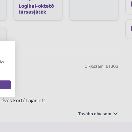
Logikai-oktató
társasjáték
égi
Cikkszám:
61303
 éves kortól ajánlott.
Tovább olvasom
aspót? 40 rejtélyes cica bűntény vár rátok.
vető? Húzzatok egy kihívás kártyát, kövessétek a