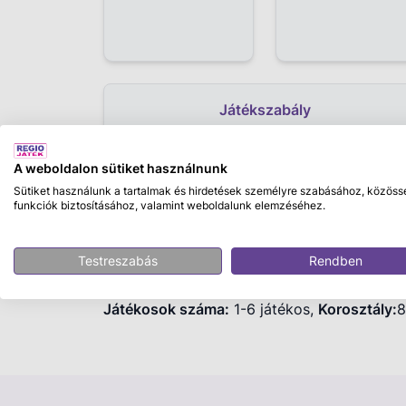
Játékszabály
A weboldalon sütiket használnunk
Sütiket használunk a tartalmak és hirdetések személyre szabásához, közöss
Leírás
funkciók biztosításához, valamint weboldalunk elemzéséhez.
Thinkfun: Cat Crimes - Zsivány cicák
Testreszabás
Rendben
Játékosok száma:
1-6 játékos,
Korosztály:
8
Ki öntötte ki a kávét? És ki törte össze a k
Kitaláljátok mikor melyik cica volt az elkö