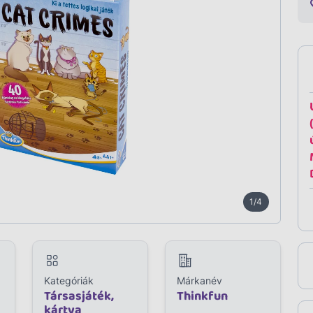
1/4
Kategóriák
Márkanév
Társasjáték,
Thinkfun
kártya