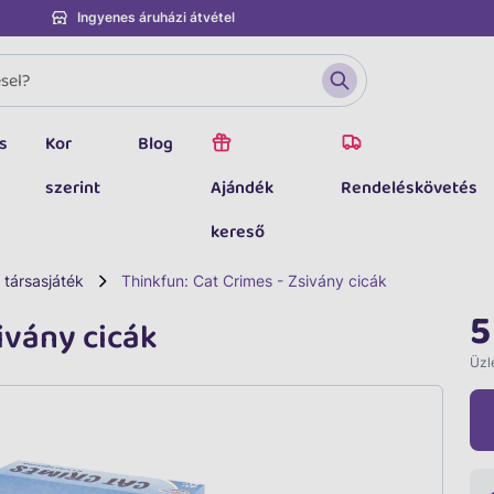
Ingyenes áruházi átvétel
s
Kor
Blog
szerint
Ajándék
Rendeléskövetés
kereső
 társasjáték
Thinkfun: Cat Crimes - Zsivány cicák
5
ivány cicák
Üzle