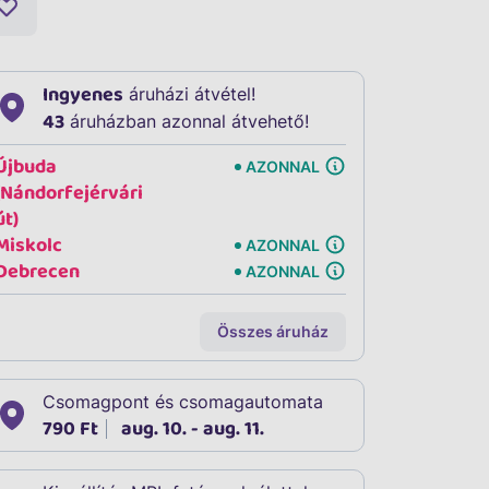
Ingyenes
áruházi átvétel!
43
áruházban azonnal átvehető!
Újbuda
AZONNAL
(Nándorfejérvári
út)
Miskolc
AZONNAL
Debrecen
AZONNAL
Összes áruház
Csomagpont és csomagautomata
790 Ft
aug. 10. - aug. 11.