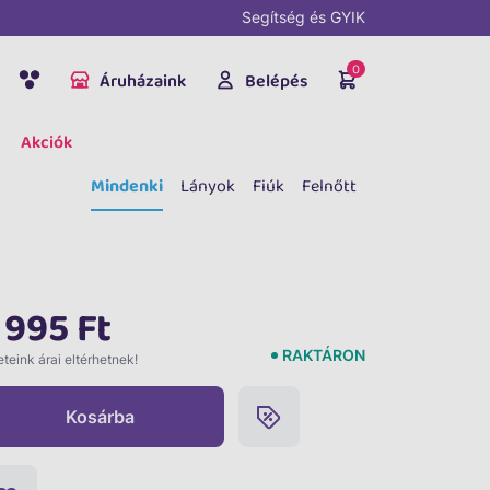
Segítség és GYIK
0
Áruházaink
Belépés
Akciók
Mindenki
Lányok
Fiúk
Felnőtt
 995 Ft
RAKTÁRON
teink árai eltérhetnek!
Kosárba