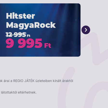
 árai a REGIO JÁTÉK üzleteiben kínált áraktól
látottaktól eltérhetnek.