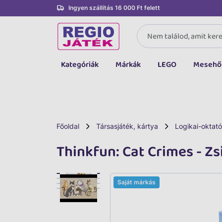
Ingyen szállítás 16 000 Ft felett
Kategóriák
Márkák
LEGO
Mesehő
Összes kategória
Társasjáték, kártya
LEGO
Főoldal
Társasjáték, kártya
Logikai-oktató
Kreatív, fejlesztő
Thinkfun: Cat Crimes - Zs
Autó, jármű
Baba, babakocsi
Saját márkás
Bébijáték, kellék
Sportszer, labda