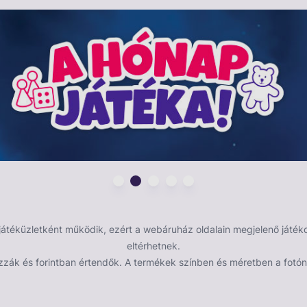
biztosan tudjátok, hogy ki volt az elkövető, tiétek a
 akár egyedül is játszhatjátok, de sokan is
r van). Egy igazán szórakoztató családi társasjáték
hogy a nagyobbak se maradjanak izgalmas kihívások
landra fel! Ideális ajándék azoknak akik szeretik a
a kártyajáték lehetőséget ad a koncentrációra, a
sére, és mindezt igazán szórakoztató formában.
tartó állvánnyal), 6 bűnjel zseton, 40 kihívás kártya
éküzletként működik, ezért a webáruház oldalain megjelenő játékok
eltérhetnek.
zzák és forintban értendők. A termékek színben és méretben a fotón 