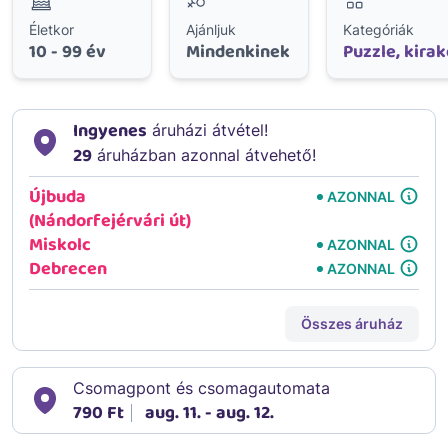
Életkor
Ajánljuk
Kategóriák
10 - 99 év
Mindenkinek
Puzzle, kirak
Ingyenes
áruházi átvétel!
29
áruházban azonnal átvehető!
Újbuda
AZONNAL
(Nándorfejérvári út)
Miskolc
AZONNAL
Debrecen
AZONNAL
Összes áruház
Csomagpont és csomagautomata
790 Ft
aug. 11. - aug. 12.