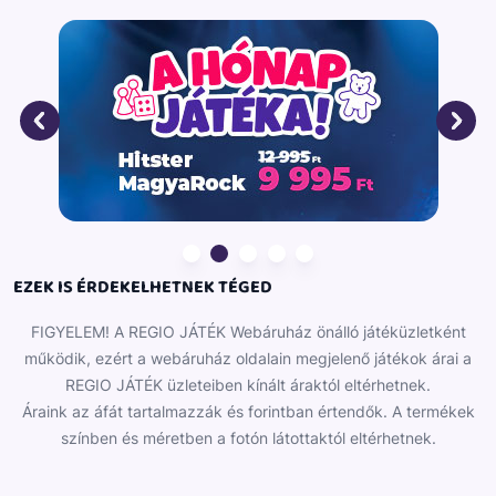
rászerelve 24 m-re magasodik egy tévé-adóantenna.
Ez a különleges puzzle gyerekeknek és felnőtteknek
egyaránt remek kikapcsolódást jelent, szuper
lehetőséget kínál arra, hogy minőségi időt töltsön
együtt a család. Ideális ajándék a kirakós játékok
kedvelőinek, fiúknak és lányoknak is.
EZEK IS ÉRDEKELHETNEK TÉGED
FIGYELEM! A REGIO JÁTÉK Webáruház önálló játéküzletként
működik, ezért a webáruház oldalain megjelenő játékok árai a
REGIO JÁTÉK üzleteiben kínált áraktól eltérhetnek.
Áraink az áfát tartalmazzák és forintban értendők. A termékek
színben és méretben a fotón látottaktól eltérhetnek.