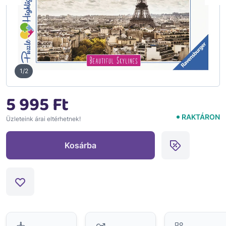
1/2
5 995 Ft
RAKTÁRON
Üzleteink árai eltérhetnek!
Kosárba