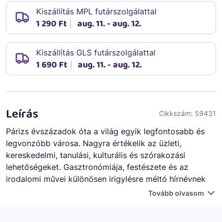
Kiszállítás MPL futárszolgálattal
1 290 Ft
aug. 11. - aug. 12.
Kiszállítás GLS futárszolgálattal
1 690 Ft
aug. 11. - aug. 12.
Leírás
Cikkszám:
59431
Párizs évszázadok óta a világ egyik legfontosabb és
legvonzóbb városa. Nagyra értékelik az üzleti,
kereskedelmi, tanulási, kulturális és szórakozási
lehetőségeket. Gasztronómiája, festészete és az
irodalomi művei különösen irigylésre méltó hírnévnek
örvend.
Tovább olvasom
Az Eiffel-torony, Párizs egyik jelképe. A torony
összmagassága 324 m, ebből maga a torony 300 m,