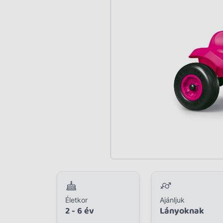
Plüss
Szabadtéri játék
Játékfigura
Diavetítő, diafilm
Strandjáték, medence
Puzzle, kirakó
Elektronikus játék
Életkor
Ajánljuk
2 - 6 év
Lányoknak