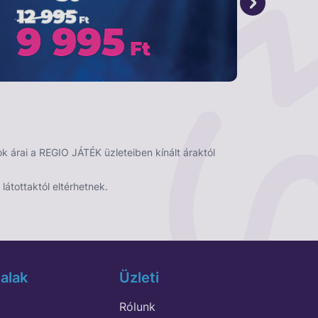
 árai a REGIO JÁTÉK üzleteiben kínált áraktól
látottaktól eltérhetnek.
alak
Üzleti
Rólunk