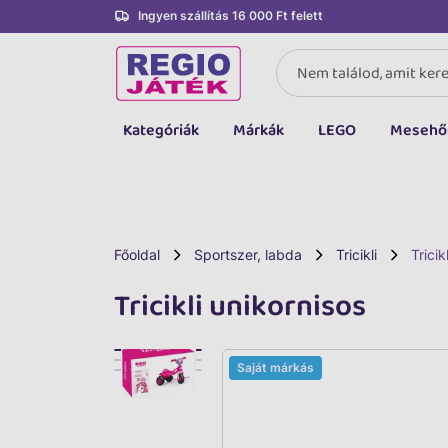
Ingyen szállítás 16 000 Ft felett
Kategóriák
Márkák
LEGO
Mesehő
Összes kategória
Társasjáték, kártya
LEGO
Főoldal
Sportszer, labda
Tricikli
Tricik
Kreatív, fejlesztő
Tricikli unikornisos
Autó, jármű
Baba, babakocsi
Saját márkás
Bébijáték, kellék
Sportszer, labda