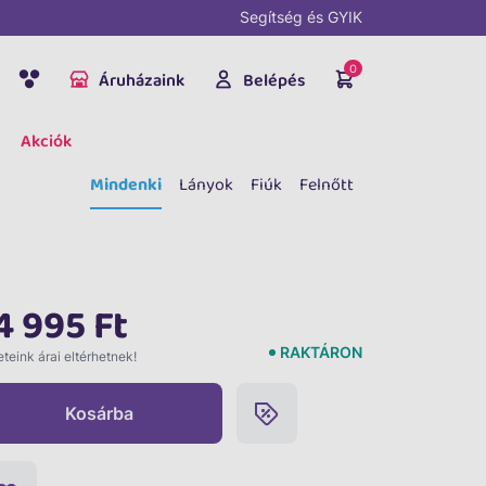
Segítség és GYIK
0
Áruházaink
Belépés
Akciók
Mindenki
Lányok
Fiúk
Felnőtt
4 995 Ft
RAKTÁRON
teink árai eltérhetnek!
Kosárba