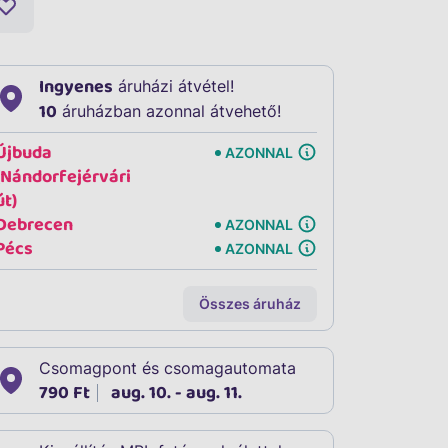
Ingyenes
áruházi átvétel!
10
áruházban azonnal átvehető!
Újbuda
AZONNAL
(Nándorfejérvári
út)
Debrecen
AZONNAL
Pécs
AZONNAL
Összes áruház
Csomagpont és csomagautomata
790 Ft
aug. 10. - aug. 11.