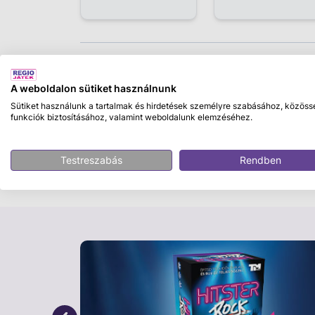
Leírás
A weboldalon sütiket használnunk
Bringa már a legkisebbeknek is. 3 kerekével
Sütiket használunk a tartalmak és hirdetések személyre szabásához, közöss
színekben, unikornisos matricával a kislányo
funkciók biztosításához, valamint weboldalunk elemzéséhez.
gyerekek, hogy kell a pedált tekerni, kormán
sor, hogy 2 kerekű biciklivel próbálkozik, a
Testreszabás
Rendben
egyensúlyban maradjon, és ne dőljön el. A 