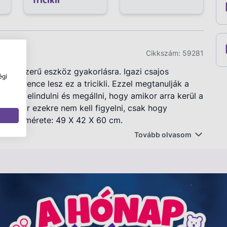
Tricikli
Cikkszám:
59281
 nagyszerű eszköz gyakorlásra. Igazi csajos
égi
k kedvence lesz ez a tricikli. Ezzel megtanulják a
yozni, elindulni és megállni, hogy amikor arra kerül a
kkor már ezekre nem kell figyelni, csak hogy
termék mérete: 49 X 42 X 60 cm.
Tovább olvasom