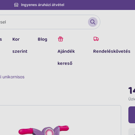
Ingyenes áruházi átvétel
s
Kor
Blog
szerint
Ajándék
Rendeléskövetés
kereső
li unikornisos
1
Üzle