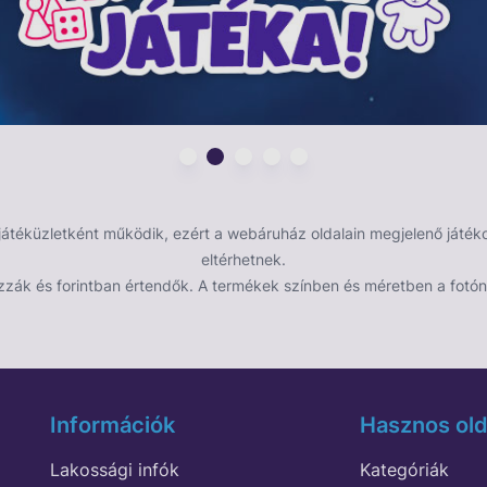
éküzletként működik, ezért a webáruház oldalain megjelenő játékok
eltérhetnek.
zzák és forintban értendők. A termékek színben és méretben a fotón 
Információk
Hasznos old
Lakossági infók
Kategóriák