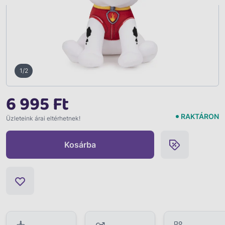
1/2
6 995 Ft
RAKTÁRON
Üzleteink árai eltérhetnek!
Kosárba