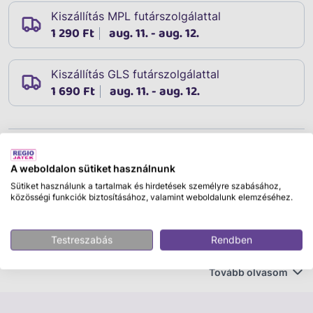
Kiszállítás MPL futárszolgálattal
1 290 Ft
aug. 11. - aug. 12.
Kiszállítás GLS futárszolgálattal
1 690 Ft
aug. 11. - aug. 12.
Leírás
Cikkszám:
57624
A weboldalon sütiket használnunk
Neked is a Mancs Őrjárat a kedvenc meséd? Rajongsz
Sütiket használunk a tartalmak és hirdetések személyre szabásához,
közösségi funkciók biztosításához, valamint weboldalunk elemzéséhez.
ennek a különleges csapatnak a kalandjaiért? Ryder
vezetésével Chase, Skye, Zuma, Rocky, Rubble és
Marshall legyőz minden akadályt, ami csak az útjukba
Testreszabás
Rendben
esik. Játszatok együtt a barátaiddal! Gyűjtsétek össze
ezeket az édes és imádnivaló plüsskutyusokat. A
Tovább olvasom
plüssállatok segítenek a szerepjátékok révén a
gyermekeknek feldolgozni az őket ért érzéseket. A