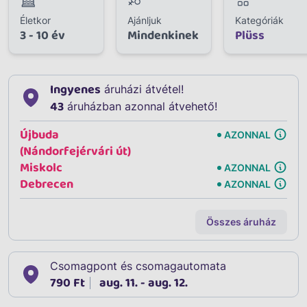
Életkor
Ajánljuk
Kategóriák
3 - 10 év
Mindenkinek
Plüss
Ingyenes
áruházi átvétel!
43
áruházban azonnal átvehető!
Újbuda
AZONNAL
(Nándorfejérvári út)
Miskolc
AZONNAL
Debrecen
AZONNAL
Összes áruház
Csomagpont és csomagautomata
790 Ft
aug. 11. - aug. 12.