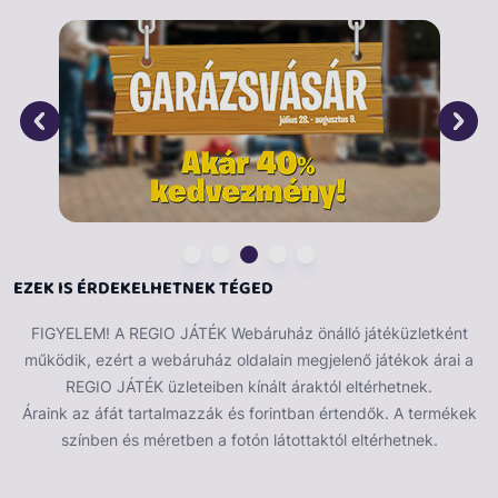
közös játék során csak a fantázia szabhat határt a kis
harcosok történeteinek. Kalandra fel! Mérete: 15 cm.
EZEK IS ÉRDEKELHETNEK TÉGED
FIGYELEM! A REGIO JÁTÉK Webáruház önálló játéküzletként
működik, ezért a webáruház oldalain megjelenő játékok árai a
REGIO JÁTÉK üzleteiben kínált áraktól eltérhetnek.
Áraink az áfát tartalmazzák és forintban értendők. A termékek
színben és méretben a fotón látottaktól eltérhetnek.