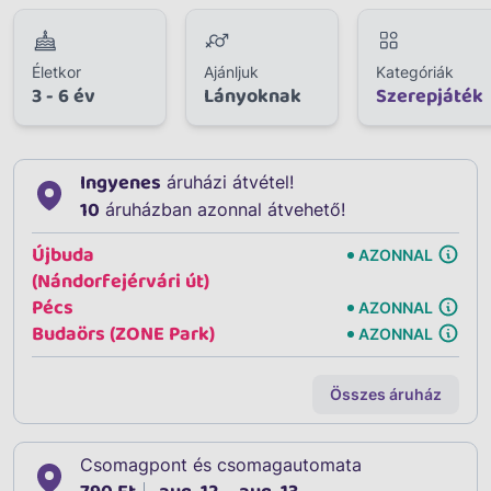
Életkor
Ajánljuk
Kategóriák
3 - 6 év
Lányoknak
Szerepjáték
Ingyenes
áruházi átvétel!
10
áruházban azonnal átvehető!
Újbuda
AZONNAL
(Nándorfejérvári út)
Pécs
AZONNAL
Budaörs (ZONE Park)
AZONNAL
Összes áruház
Csomagpont és csomagautomata