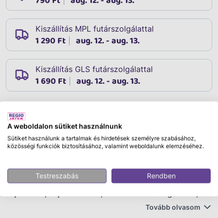
790 Ft
aug. 12. - aug. 13.
Kiszállítás MPL futárszolgálattal
1 290 Ft
aug. 12. - aug. 13.
Kiszállítás GLS futárszolgálattal
1 690 Ft
aug. 12. - aug. 13.
Leírás
A weboldalon sütiket használnunk
Cikkszám:
52007
Sütiket használunk a tartalmak és hirdetések személyre szabásához,
Tedd magadat ellenállhatatlanná a fésülködő asztalnál!
közösségi funkciók biztosításához, valamint weboldalunk elemzéséhez.
A Fésülködőasztal fénnyel és hanggal egy, a
szépségápoláshoz elengedhetetlen bútor, ami előtt ülve
Testreszabás
Rendben
frizurát, sminket készíthetsz magadnak. A csomagban
hajszárítót, hajcsavarókat, ékszereket is megtalálsz, ha
leülsz az asztal elé, csak fel kell kapcsolnod a
Tovább olvasom
világítást, hogy vidám dallamok kíséretében