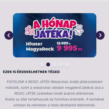
sminkelhesd ki magadat. A játék 2 darab AA
ceruzaelemmel működik, a csomagolás az elemeket
nem tartalmazza. A Fésülködőasztal fénnyel és hanggal
összerakott méretei: 65 x 26 x 68 cm.
EZEK IS ÉRDEKELHETNEK TÉGED
FIGYELEM! A REGIO JÁTÉK Webáruház önálló játéküzletként
működik, ezért a webáruház oldalain megjelenő játékok árai a
REGIO JÁTÉK üzleteiben kínált áraktól eltérhetnek.
Áraink az áfát tartalmazzák és forintban értendők. A termékek
színben és méretben a fotón látottaktól eltérhetnek.