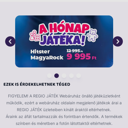
A karkötők készítése fejleszti a kézügyességet, illetve
a barátságokat is erősítheted egy ilyen apró
ajándékkal. A Mancs őrjárat ékszerkészítő készlet
csomagolási méretei: 18 x 4 x 18 cm.
EZEK IS ÉRDEKELHETNEK TÉGED
FIGYELEM! A REGIO JÁTÉK Webáruház önálló játéküzletként
működik, ezért a webáruház oldalain megjelenő játékok árai a
REGIO JÁTÉK üzleteiben kínált áraktól eltérhetnek.
Áraink az áfát tartalmazzák és forintban értendők. A termékek
színben és méretben a fotón látottaktól eltérhetnek.