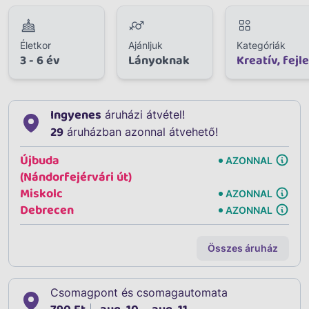
Életkor
Ajánljuk
Kategóriák
3 - 6 év
Lányoknak
Kreatív, fejl
Ingyenes
áruházi átvétel!
29
áruházban azonnal átvehető!
Újbuda
AZONNAL
(Nándorfejérvári út)
Miskolc
AZONNAL
Debrecen
AZONNAL
Összes áruház
Csomagpont és csomagautomata