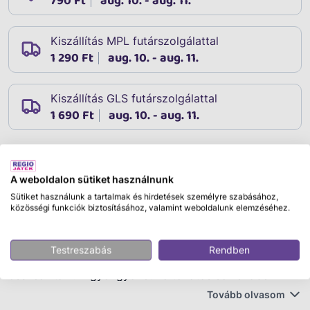
790 Ft
aug. 10. - aug. 11.
Kiszállítás MPL futárszolgálattal
1 290 Ft
aug. 10. - aug. 11.
Kiszállítás GLS futárszolgálattal
1 690 Ft
aug. 10. - aug. 11.
Leírás
A weboldalon sütiket használnunk
Cikkszám:
50114
Sütiket használunk a tartalmak és hirdetések személyre szabásához,
Fűzz barátság karkötőket a Paw Patrol szereplőivel
közösségi funkciók biztosításához, valamint weboldalunk elemzéséhez.
díszítve! A Totum Mancs őrjárat ékszerkészítő készlet
madzagokat, gyöngyöket és szív alakú medálokat rejt
Testreszabás
Rendben
magában, amikből egyedi ékszereket tudsz
összeállítani. A gyöngyöket változatos sorrendben
tudod felfűzni a színes madzagokra, a medálokat Skye,
Tovább olvasom
Chase, Marshall, Everest képével is fel tudod díszíteni.