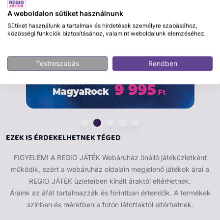
lakásukat. Ez a 23 cm-es kapibara plüss kiváló
A weboldalon sütiket használnunk
minőségű, puha anyagból készült, így ideális
Sütiket használunk a tartalmak és hirdetések személyre szabásához,
alvótársnak, dekorációnak vagy ajándéknak. A
közösségi funkciók biztosításához, valamint weboldalunk elemzéséhez.
részletgazdag kidolgozás és a barátságos arckifejezés
garantáltan mosolyt csal mindenki arcára.
Testreszabás
Rendben
EZEK IS ÉRDEKELHETNEK TÉGED
FIGYELEM! A REGIO JÁTÉK Webáruház önálló játéküzletként
működik, ezért a webáruház oldalain megjelenő játékok árai a
REGIO JÁTÉK üzleteiben kínált áraktól eltérhetnek.
Áraink az áfát tartalmazzák és forintban értendők. A termékek
színben és méretben a fotón látottaktól eltérhetnek.