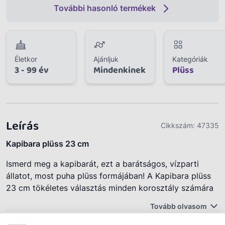
További hasonló termékek
Életkor
Ajánljuk
Kategóriák
3 - 99 év
Mindenkinek
Plüss
Leírás
Cikkszám:
47335
Kapibara plüss 23 cm
Ismerd meg a kapibarát, ezt a barátságos, vízparti
állatot, most puha plüss formájában! A Kapibara plüss
23 cm tökéletes választás minden korosztály számára
– legyen szó gyerekekről, akik új kedvenc
Tovább olvasom
ölelgetnivalót keresnek, vagy felnőttekről, akik egy
különleges, trendi plüssfigurával szeretnék feldobni a