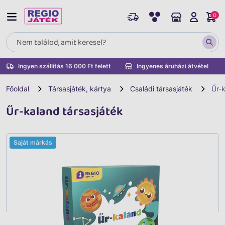
0
Ingyen szállítás 16 000 Ft felett
Ingyenes áruházi átvétel
Főoldal
Társasjáték, kártya
Családi társasjáték
Űr-k
Űr-kaland társasjáték
Saját márkás
Vissza