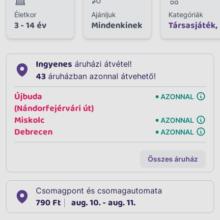
Életkor
Ajánljuk
Kategóriák
3 - 14 év
Mindenkinek
Társasjáték,
Ingyenes
áruházi átvétel!
43
áruházban azonnal átvehető!
Újbuda
AZONNAL
(Nándorfejérvári út)
Miskolc
AZONNAL
Debrecen
AZONNAL
Összes áruház
Csomagpont és csomagautomata
790 Ft
aug. 10. - aug. 11.