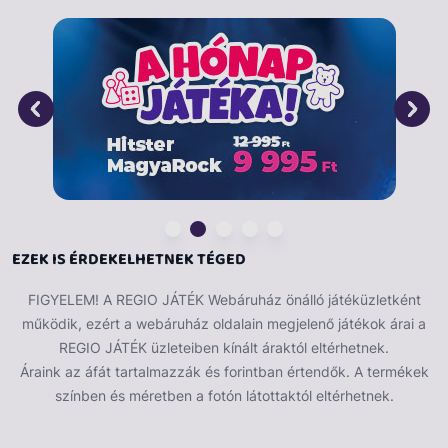
a képzelőerőt. 1. játékmód: Válassz egy manótáblát és
rakd ki a hozzá tartozó égitesteket! 2. játékmód:
Versenyezz másokkal, és nézd meg , ki tudja kirakni a
köröket a leggyorsabban! 3. játékmód: Fordítsd meg a
puzzle darabokat a számozott oldalára! Dobj a
kockákkal, válaszd ki a megfelelő elemet! Aki előbb
rakja ki a köröket, az nyer.
A doboz tartalma:
60 db égitest kártya, 4 db
manótábla, 2 db dobókocka, 1 db játéktasak,
jutalompont matricák, játékszabály.
EZEK IS ÉRDEKELHETNEK TÉGED
Doboz mérete: 25 x 25 x 4,5 cm.
FIGYELEM! A REGIO JÁTÉK Webáruház önálló játéküzletként
működik, ezért a webáruház oldalain megjelenő játékok árai a
REGIO JÁTÉK üzleteiben kínált áraktól eltérhetnek.
Áraink az áfát tartalmazzák és forintban értendők. A termékek
színben és méretben a fotón látottaktól eltérhetnek.