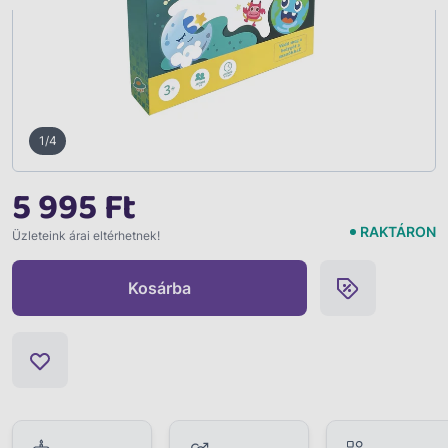
1/4
5 995 Ft
RAKTÁRON
Üzleteink árai eltérhetnek!
Kosárba