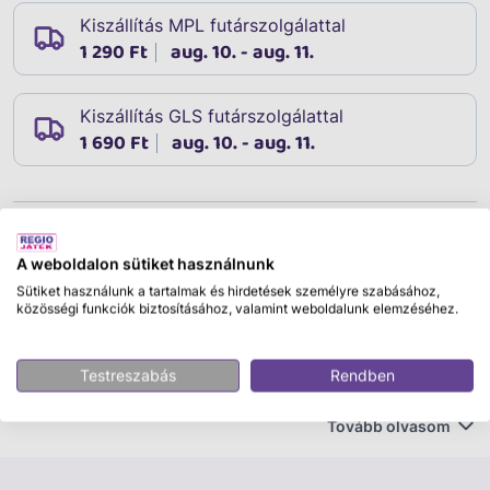
Kiszállítás MPL futárszolgálattal
1 290 Ft
aug. 10. - aug. 11.
Kiszállítás GLS futárszolgálattal
1 690 Ft
aug. 10. - aug. 11.
Leírás
Cikkszám:
47269
A weboldalon sütiket használnunk
Társasjáték - Űr-kaland
Sütiket használunk a tartalmak és hirdetések személyre szabásához,
közösségi funkciók biztosításához, valamint weboldalunk elemzéséhez.
Játékosok száma:
1-4 játékos,
Korosztály:
3 éves
kortól ajánlott,
Játékidő:
kb. 5-15 perc.
Testreszabás
Rendben
Az Űr-kaland egy szuper szórakoztató, érdekes
Tovább olvasom
társasjáték. A doboz 3 játékmódot is tartalmaz, amely
egyéni vagy csapatban megoldható feladványokat rejt.
Fejleszti a gyerekek matematikai készségét, és fejleszti