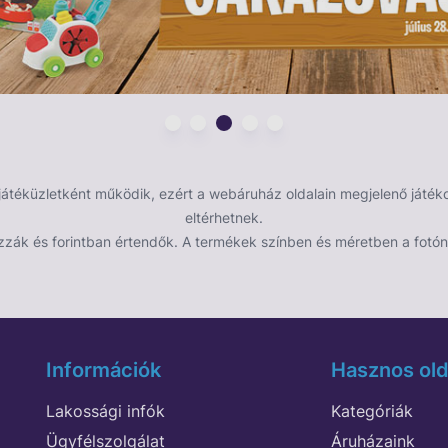
éküzletként működik, ezért a webáruház oldalain megjelenő játékok
eltérhetnek.
zzák és forintban értendők. A termékek színben és méretben a fotón 
Információk
Hasznos old
Lakossági infók
Kategóriák
Ügyfélszolgálat
Áruházaink