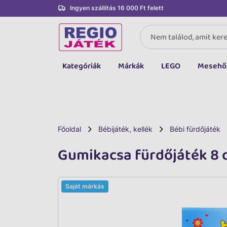
Ingyen szállítás 16 000 Ft felett
Kategóriák
Márkák
LEGO
Mesehő
Összes kategória
Társasjáték, kártya
LEGO
Főoldal
Bébijáték, kellék
Bébi fürdőjáték
Kreatív, fejlesztő
Gumikacsa fürdőjáték 8 
Autó, jármű
Baba, babakocsi
Saját márkás
Bébijáték, kellék
Sportszer, labda