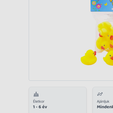
Plüss
Szabadtéri játék
Játékfigura
Diavetítő, diafilm
Strandjáték, medence
Puzzle, kirakó
Elektronikus játék
Életkor
Ajánljuk
1 - 6 év
Minden