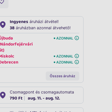
Ingyenes
áruházi átvétel!
38
áruházban azonnal átvehető!
Újbuda
AZONNAL
(Nándorfejérvári
út)
Miskolc
AZONNAL
Debrecen
AZONNAL
Összes áruház
Csomagpont és csomagautomata
790 Ft
aug. 11. - aug. 12.