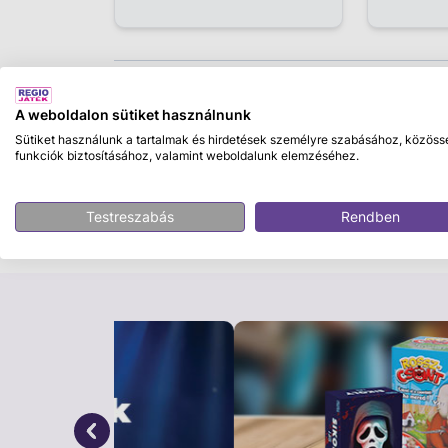
Leírás
A weboldalon sütiket használnunk
Pancsolj együtt vidám, sárga kacsákkal! A 
Sütiket használunk a tartalmak és hirdetések személyre szabásához, közöss
funkciók biztosításához, valamint weboldalunk elemzéséhez.
sárga gumiból készült kiskacsákat tartalmaz
fürdést, együtt pancsolhatsz velük, a kac
is bátran használhatod. A kacsák mérete: 6
Testreszabás
Rendben