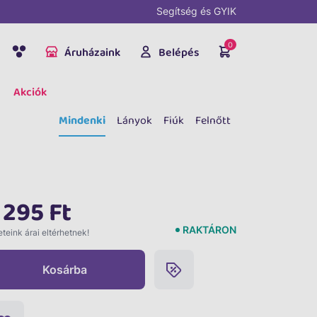
Segítség és GYIK
0
Áruházaink
Belépés
Akciók
Mindenki
Lányok
Fiúk
Felnőtt
 295 Ft
RAKTÁRON
teink árai eltérhetnek!
Kosárba