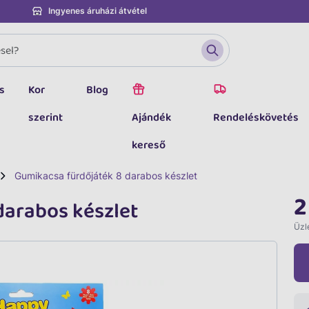
Ingyenes áruházi átvétel
s
Kor
Blog
szerint
Ajándék
Rendeléskövetés
kereső
Gumikacsa fürdőjáték 8 darabos készlet
2
darabos készlet
Üzle