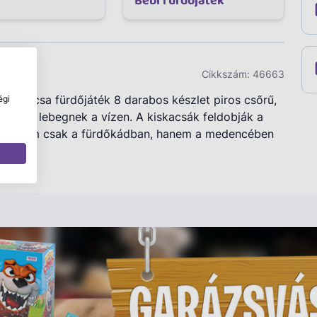
Bébi fürdőjáték
Cikkszám:
46663
Gumikacsa fürdőjáték 8 darabos készlet piros csőrű,
égi
, amik lebegnek a vízen. A kiskacsák feldobják a
sákat nem csak a fürdőkádban, hanem a medencében
 cm.