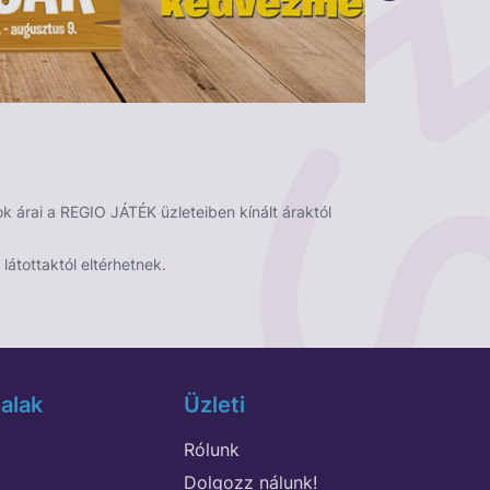
 árai a REGIO JÁTÉK üzleteiben kínált áraktól
látottaktól eltérhetnek.
alak
Üzleti
Rólunk
Dolgozz nálunk!