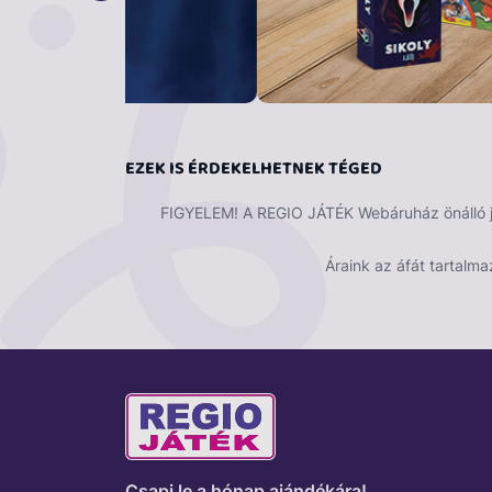
EZEK IS ÉRDEKELHETNEK TÉGED
FIGYELEM! A REGIO JÁTÉK Webáruház önálló ját
Áraink az áfát tartalma
Csapj le a hónap ajándékára!