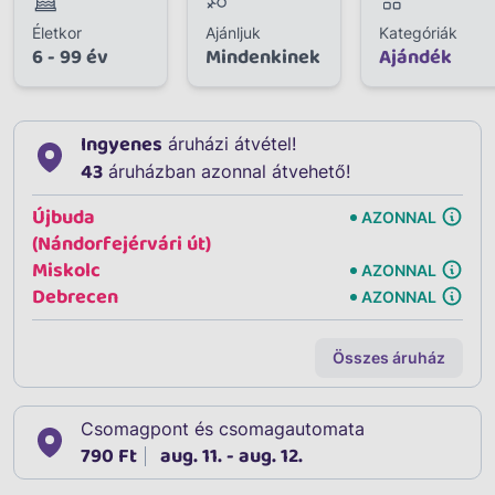
Életkor
Ajánljuk
Kategóriák
6 - 99 év
Mindenkinek
Ajándék
Ingyenes
áruházi átvétel!
43
áruházban azonnal átvehető!
Újbuda
AZONNAL
(Nándorfejérvári út)
Miskolc
AZONNAL
Debrecen
AZONNAL
Összes áruház
Csomagpont és csomagautomata
790 Ft
aug. 11. - aug. 12.