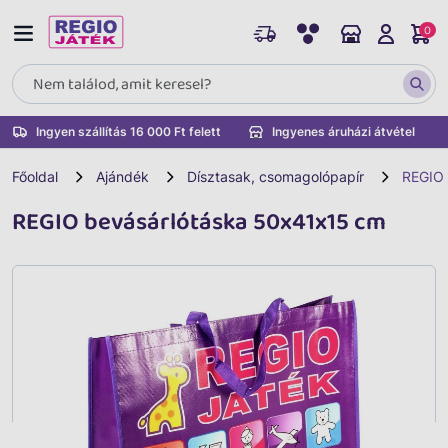
0
Ingyen szállítás 16 000 Ft felett
Ingyenes áruházi átvétel
Főoldal
Ajándék
Dísztasak, csomagolópapír
REGIO 
REGIO bevásárlótáska 50x41x15 cm
Vissza