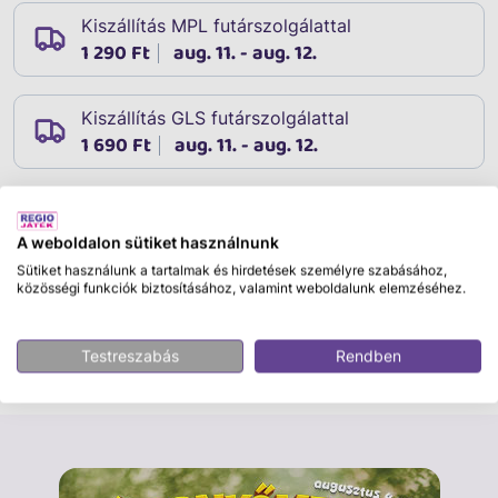
Kiszállítás MPL futárszolgálattal
1 290 Ft
aug. 11. - aug. 12.
Kiszállítás GLS futárszolgálattal
1 690 Ft
aug. 11. - aug. 12.
A weboldalon sütiket használnunk
Leírás
Cikkszám:
44256
Sütiket használunk a tartalmak és hirdetések személyre szabásához,
közösségi funkciók biztosításához, valamint weboldalunk elemzéséhez.
Bevásárlás mellé tökéletes ez a szatyor. Masszív
anyagának köszönhetően újra lehet használni több
alkalommal is. 50*41*15 cm nagyságú
Testreszabás
Rendben