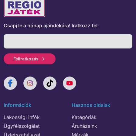
Csapj le a hónap ajándékára!
Iratkozz fel:
Feliratkozás
Információk
Hasznos oldalak
Lakossági infók
Kategóriák
Ügyfélszolgálat
Áruházaink
Üzletszabályzat
Márkák