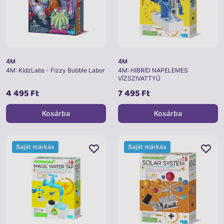
4M
4M
4M: KidzLabs - Fizzy Bubble Labor
4M: HIBRID NAPELEMES
VÍZSZIVATTYÚ
4 495 Ft
7 495 Ft
Kosárba
Kosárba
Saját márkás
Saját márkás