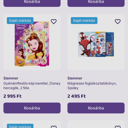
Kosárba
Kosárba
Saját márkás
Saját márkás
Slammer
Slammer
Gyémántfestős kép kerettel, Disney
Mágneses foglalkoztatókönyv,
hercegők, 2 féle
Spidey
2 995 Ft
2 495 Ft
Kosárba
Kosárba
Saját márkás