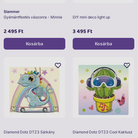
Slammer
Gyémántfestés vászonra - Minnie
DIY mini deco light up
2 495 Ft
3 495 Ft
Kosárba
Kosárba
Diamond Dotz DTZ3 Sárkány
Diamond Dotz DTZ3 Cool Kaktusz