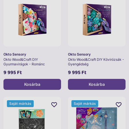
Okto Sensory
Okto Sensory
Okto Wood&Craft DIY
Okto Wood&Craft DIY Kövirózsák -
Gyurmavirágok - Románc
Gyengédség
9 995 Ft
9 995 Ft
Kosárba
Kosárba
Saját márkás
Saját márkás