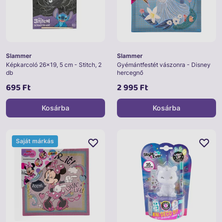
Slammer
Slammer
Képkarcoló 26x19, 5 cm - Stitch, 2
Gyémántfestét vászonra - Disney
db
hercegnő
695 Ft
2 995 Ft
Kosárba
Kosárba
Saját márkás