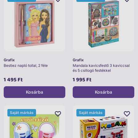
Grafix
Grafix
Bestiez napló tollal, 2 féle
Mandala kavicsfestő 3 kaviccsal
és 5 csillogó festékkel
1 495 Ft
1 995 Ft
Kosárba
Kosárba
Saját márkás
Saját márkás