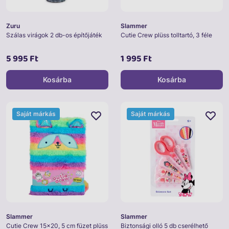
Zuru
Slammer
Szálas virágok 2 db-os építőjáték
Cutie Crew plüss tolltartó, 3 féle
5 995 Ft
1 995 Ft
Kosárba
Kosárba
Saját márkás
Saját márkás
Slammer
Slammer
Cutie Crew 15x20, 5 cm füzet plüss
Biztonsági olló 5 db cserélhető