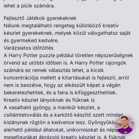
lehet a picik számára.
Fejlesztő Játékok gyerekeknek
Nálunk megtalálható rengeteg különböző kreatív
készlet gyerekeknek, melyek közül válogathatsz saját
és gyermeked kedvére.
Varázslatos időtöltés
A Harry Potter puzzle például töretlen népszerűségnek
örvend az utóbbi időben is. A Harry Potter rajongók
számára ez remek választás lehet, a kicsik
koncentrációja mellett a kitartásukat is fejleszti, arról
nem is beszélve, hogy az elkészült képet a végén
bekeretezhetitek, és a falra is kifüggeszthetitek.
Kreatív készlet lányoknak és fiúknak is
A vasalható gyöngy, a manikűr készlet, a
csillámtetoválás és a karkötő készítő szett minden
kislánynak rögtön a kedvence lesz. Gyöngyökből
elérhető például állatokat, unikornisokat és népszerű
mesefigurákat ábrázoló kreatív készlet is. A fiúknak