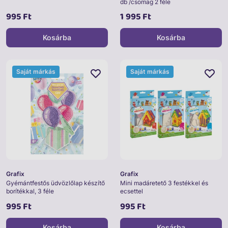
db /csomag 2 féle
995 Ft
1 995 Ft
Kosárba
Kosárba
Saját márkás
Saját márkás
Grafix
Grafix
Gyémántfestős üdvözlőlap készítő
Mini madáretető 3 festékkel és
borítékkal, 3 féle
ecsettel
995 Ft
995 Ft
Kosárba
Kosárba