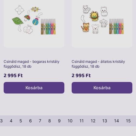
Csináld magad - bogaras kristály
Csináld magad - állatos kristály
függődísz, 18 db
függődísz, 18 db
2 995 Ft
2 995 Ft
Kosárba
Kosárba
3
4
5
6
7
8
9
10
11
12
13
14
15