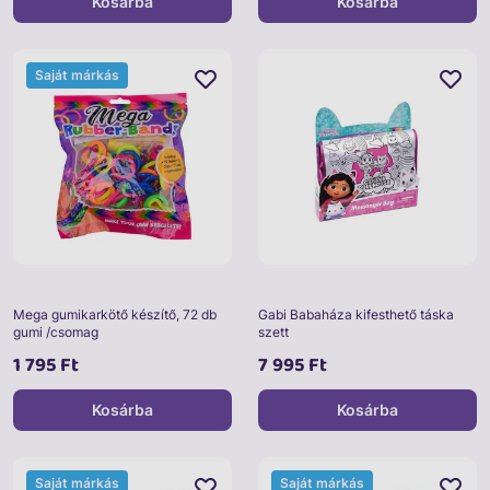
Kosárba
Kosárba
Saját márkás
Mega gumikarkötő készítő, 72 db
Gabi Babaháza kifesthető táska
gumi /csomag
szett
1 795 Ft
7 995 Ft
Kosárba
Kosárba
Saját márkás
Saját márkás