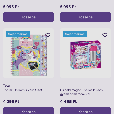
5 995 Ft
5 995 Ft
Kosárba
Kosárba
Saját márkás
Saját márkás
Totum
Totum: Unikornis karc füzet
Csináld magad - sellős kulacs
gyémánt matricákkal
4 295 Ft
4 495 Ft
Kosárba
Kosárba