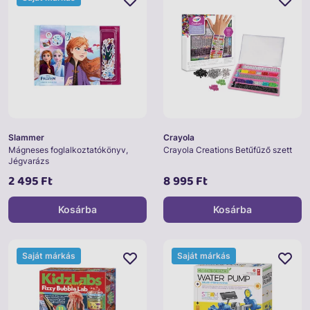
Slammer
Crayola
Mágneses foglalkoztatókönyv,
Crayola Creations Betűfűző szett
Jégvarázs
2 495 Ft
8 995 Ft
Kosárba
Kosárba
Saját márkás
Saját márkás