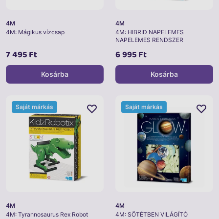
4M
4M
4M: Mágikus vízcsap
4M: HIBRID NAPELEMES
NAPELEMES RENDSZER
7 495 Ft
6 995 Ft
Kosárba
Kosárba
Saját márkás
Saját márkás
4M
4M
4M: Tyrannosaurus Rex Robot
4M: SÖTÉTBEN VILÁGÍTÓ