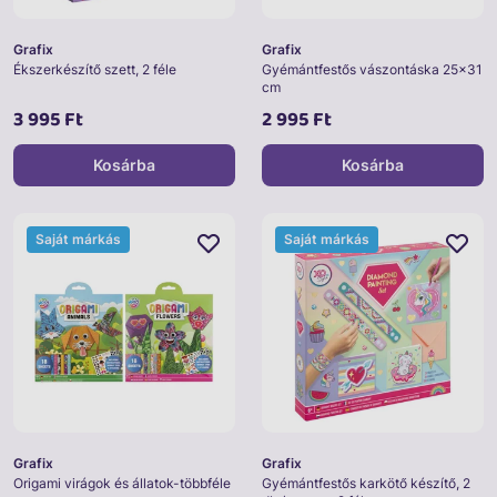
Grafix
Grafix
Ékszerkészítő szett, 2 féle
Gyémántfestős vászontáska 25x31
cm
3 995 Ft
2 995 Ft
Kosárba
Kosárba
Saját márkás
Saját márkás
Grafix
Grafix
Origami virágok és állatok-többféle
Gyémántfestős karkötő készítő, 2