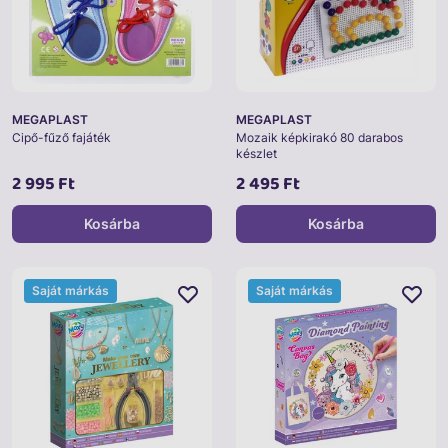
MEGAPLAST
MEGAPLAST
Cipő-fűző fajáték
Mozaik képkirakó 80 darabos
készlet
2 995 Ft
2 495 Ft
Kosárba
Kosárba
Saját márkás
Saját márkás