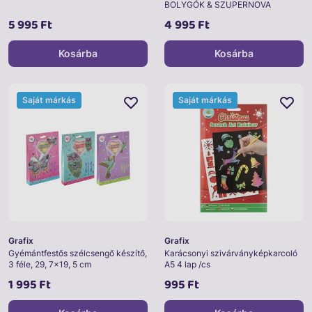
BOLYGÓK & SZUPERNOVA
5 995 Ft
4 995 Ft
Kosárba
Kosárba
Saját márkás
Saját márkás
Grafix
Grafix
Gyémántfestős szélcsengő készítő,
Karácsonyi szivárványképkarcoló
3 féle, 29, 7x19, 5 cm
A5 4 lap /cs
1 995 Ft
995 Ft