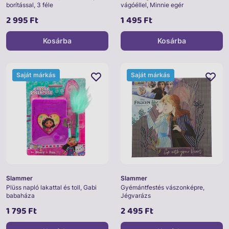
borítással, 3 féle
vágóéllel, Minnie egér
2 995 Ft
1 495 Ft
Kosárba
Kosárba
Saját márkás
Saját márkás
Slammer
Slammer
Plüss napló lakattal és toll, Gabi
Gyémántfestés vászonképre,
babaháza
Jégvarázs
1 795 Ft
2 495 Ft