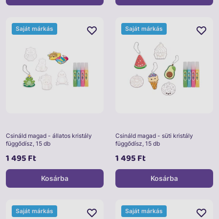
Saját márkás
Saját márkás
Csináld magad - állatos kristály
Csináld magad - süti kristály
függődísz, 15 db
függődísz, 15 db
1 495 Ft
1 495 Ft
Kosárba
Kosárba
Saját márkás
Saját márkás