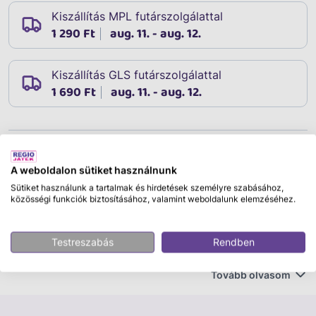
Kiszállítás MPL futárszolgálattal
1 290 Ft
aug. 11. - aug. 12.
Kiszállítás GLS futárszolgálattal
1 690 Ft
aug. 11. - aug. 12.
Leírás
Cikkszám:
36782
A weboldalon sütiket használnunk
Minden gyereknek szüksége van legalább egy labdára.
Sütiket használunk a tartalmak és hirdetések személyre szabásához,
közösségi funkciók biztosításához, valamint weboldalunk elemzéséhez.
És milyen egy ideális labda, amit már egészen kis
gyerekek is használhatnak? Nem túl nagy és nem is túl
kicsi. Kényelmes eldobni vagy belerúgni, és nem jelent
Testreszabás
Rendben
túl nagy kihívást elkapni se. Épp elég kihívás az
önmagában is a labdával való ismerkedés első pár
Tovább olvasom
évében. Egy ideális labda elég kemény ahhoz, hogy
pattogjon, de csak annyira kemény, hogy ne jelentsen