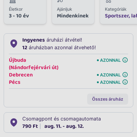
Életkor
Ajánljuk
Kategóriák
3 - 10 év
Mindenkinek
Sportszer, l
Ingyenes
áruházi átvétel!
12
áruházban azonnal átvehető!
Újbuda
AZONNAL
(Nándorfejérvári út)
Debrecen
AZONNAL
Pécs
AZONNAL
Összes áruház
Csomagpont és csomagautomata
790 Ft
aug. 11. - aug. 12.