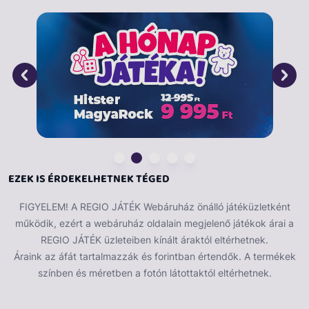
túl nagy veszélyt az sem, ha épp fejbe talál valakit.
Legyen tartós és bírja a homokot és a sarat, mert a
játszótéren ezekkel is találkozni fog. Előny, ha szép
színes és még nagyobb előny, ha olyan figurák,
meseszereplők vannak rajta, akik a kicsik szívének
kedvesek. Hogy még nagyobb öröm legyen vele a
játék. Nos, ez a szép színes Mickey egeres labda az
Unice-tól épp ilyen. Ideális szabadtéri játék, fiúknak és
lányoknak egyaránt. Irány a kert vagy a játszótér és
már kezdődhetnek is a labdajátékok!
EZEK IS ÉRDEKELHETNEK TÉGED
FIGYELEM! A REGIO JÁTÉK Webáruház önálló játéküzletként
működik, ezért a webáruház oldalain megjelenő játékok árai a
REGIO JÁTÉK üzleteiben kínált áraktól eltérhetnek.
Áraink az áfát tartalmazzák és forintban értendők. A termékek
színben és méretben a fotón látottaktól eltérhetnek.