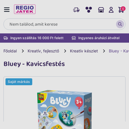
0
Ingyen szállítás 16 000 Ft felett
Ingyenes áruházi átvétel
Főoldal
Kreatív, fejlesztő
Kreatív készlet
Bluey - Ka
Bluey - Kavicsfestés
Saját márkás
Vissza