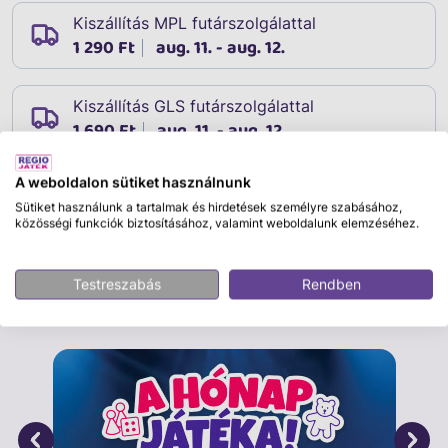
Kiszállítás MPL futárszolgálattal
1 290 Ft
aug. 11. - aug. 12.
Kiszállítás GLS futárszolgálattal
1 690 Ft
aug. 11. - aug. 12.
A weboldalon sütiket használnunk
Sütiket használunk a tartalmak és hirdetések személyre szabásához,
Leírás
közösségi funkciók biztosításához, valamint weboldalunk elemzéséhez.
Cikkszám:
36445
Testreszabás
Rendben