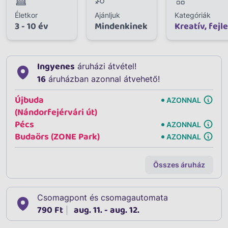
Életkor
Ajánljuk
Kategóriák
3 - 10 év
Mindenkinek
Kreatív, fejl
Ingyenes
áruházi átvétel!
16
áruházban azonnal átvehető!
Újbuda
AZONNAL
(Nándorfejérvári út)
Pécs
AZONNAL
Budaörs (ZONE Park)
AZONNAL
Összes áruház
Csomagpont és csomagautomata
790 Ft
aug. 11. - aug. 12.