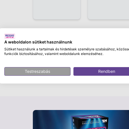
Leírás
A weboldalon sütiket használnunk
Sütiket használunk a tartalmak és hirdetések személyre szabásához, közöss
Fontos!
Ez a termék többféle színben, mintá
funkciók biztosításához, valamint weboldalunk elemzéséhez.
lehetőség konkrét változat kiválasztására
,
véletlenszerűen kerül csomagolásra.
A term
Testreszabás
Rendben
ezért a kiszállított termék megjelenése elté
tudatában add le rendelésedet.