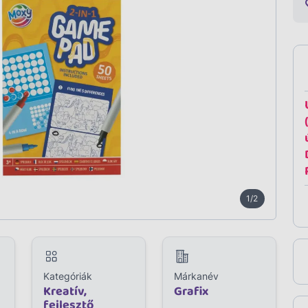
1/2
Kategóriák
Márkanév
Kreatív,
Grafix
fejlesztő