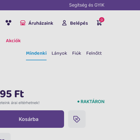
Segítség és GYIK
0
Áruházaink
Belépés
Akciók
Mindenki
Lányok
Fiúk
Felnőtt
95 Ft
RAKTÁRON
teink árai eltérhetnek!
Kosárba