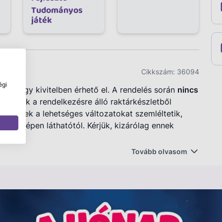
Tudományos
játék
Cikkszám:
36094
égi
val vagy kivitelben érhető el. A rendelés során
nincs
 a termék a rendelkezésre álló raktárkészletből
ékképek a lehetséges változatokat szemléltetik,
rhet a képen láthatótól. Kérjük, kizárólag ennek
Tovább olvasom