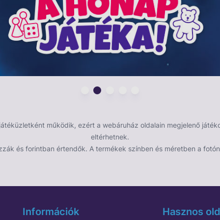
éküzletként működik, ezért a webáruház oldalain megjelenő játékok
eltérhetnek.
zzák és forintban értendők. A termékek színben és méretben a fotón 
Információk
Hasznos old