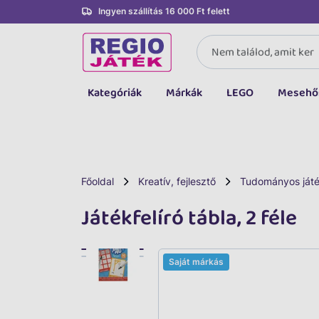
Ingyen szállítás 16 000 Ft felett
Kategóriák
Márkák
LEGO
Mesehő
Összes kategória
Társasjáték, kártya
LEGO
Főoldal
Kreatív, fejlesztő
Tudományos ját
Kreatív, fejlesztő
Játékfelíró tábla, 2 féle
Autó, jármű
Baba, babakocsi
Saját márkás
Bébijáték, kellék
Sportszer, labda