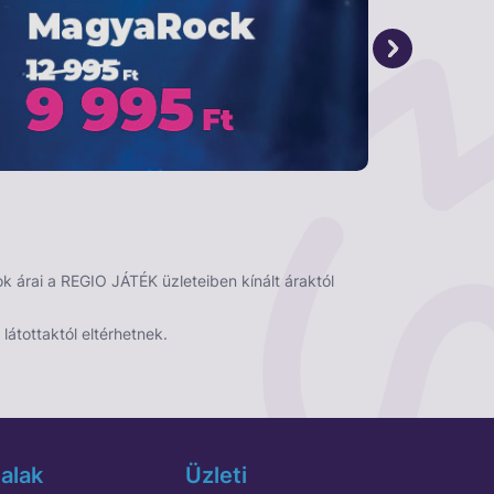
 árai a REGIO JÁTÉK üzleteiben kínált áraktól
látottaktól eltérhetnek.
alak
Üzleti