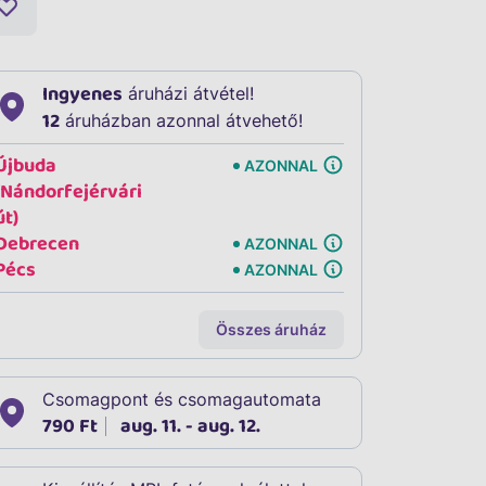
Ingyenes
áruházi átvétel!
12
áruházban azonnal átvehető!
Újbuda
AZONNAL
(Nándorfejérvári
út)
Debrecen
AZONNAL
Pécs
AZONNAL
Összes áruház
Csomagpont és csomagautomata
790 Ft
aug. 11. - aug. 12.