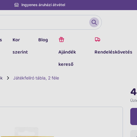
Ingyenes áruházi átvétel
s
Kor
Blog
szerint
Ajándék
Rendeléskövetés
kereső
ék
Játékfelíró tábla, 2 féle
4
Üzle