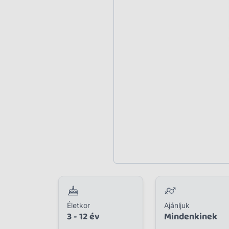
Plüss
Szabadtéri játék
Játékfigura
Diavetítő, diafilm
Strandjáték, medence
Puzzle, kirakó
Elektronikus játék
Életkor
Ajánljuk
3 - 12 év
Mindenkinek