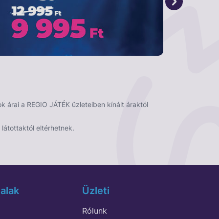
 árai a REGIO JÁTÉK üzleteiben kínált áraktól
látottaktól eltérhetnek.
alak
Üzleti
Rólunk