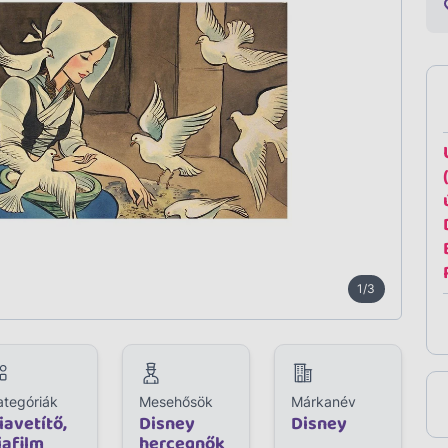
1/3
ategóriák
Mesehősök
Márkanév
iavetítő,
Disney
Disney
iafilm
hercegnők