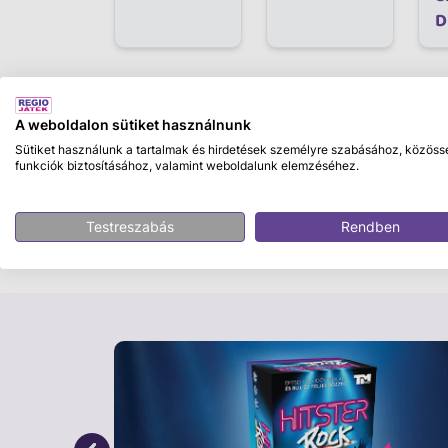
D
Leírás
A weboldalon sütiket használnunk
Sütiket használunk a tartalmak és hirdetések személyre szabásához, közöss
A Grimm testvérek egyik legkedvesebb tört
funkciók biztosításához, valamint weboldalunk elemzéséhez.
testvér, Hamupipőke nem juthat el a bálba. S
de ennek milyen ára van? Sikerül éjfél előt
Testreszabás
Rendben
Grimm testvérek. Rajzolta: F.Győrffy Anna. 