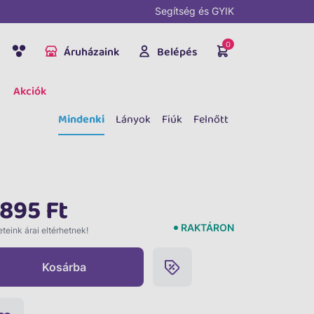
Segítség és GYIK
0
Áruházaink
Belépés
Akciók
Mindenki
Lányok
Fiúk
Felnőtt
 895 Ft
RAKTÁRON
teink árai eltérhetnek!
Kosárba