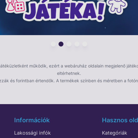
éküzletként működik, ezért a webáruház oldalain megjelenő játékok
eltérhetnek.
zzák és forintban értendők. A termékek színben és méretben a fotón 
Információk
Hasznos old
Lakossági infók
Kategóriák