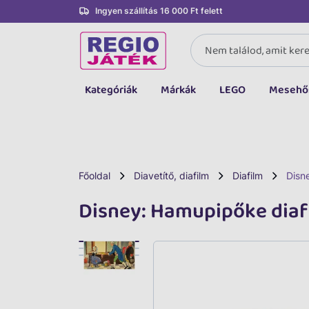
Ingyen szállítás 16 000 Ft felett
Kategóriák
Márkák
LEGO
Mesehő
Összes kategória
Társasjáték, kártya
LEGO
Főoldal
Diavetítő, diafilm
Diafilm
Disn
Kreatív, fejlesztő
Disney: Hamupipőke diaf
Autó, jármű
Baba, babakocsi
Bébijáték, kellék
Sportszer, labda