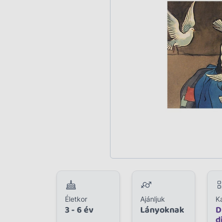
Plüss
Szabadtéri játék
Játékfigura
Diavetítő, diafilm
Strandjáték, medence
Puzzle, kirakó
Elektronikus játék
Életkor
Ajánljuk
K
3 - 6 év
Lányoknak
D
d