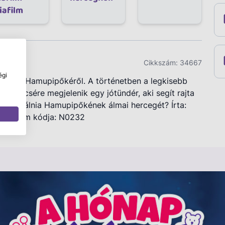
iafilm
Cikkszám:
34667
égi
énete, Hamupipőkéről. A történetben a legkisebb
zerencsére megjelenik egy jótündér, aki segít rajta
t megtalálnia Hamupipőkének álmai hercegét? Írta:
A diafilm kódja: N0232