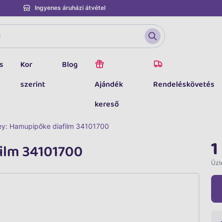
Ingyenes áruházi átvétel
s
Kor
Blog
szerint
Ajándék
Rendeléskövetés
kereső
ey: Hamupipőke diafilm 34101700
1
ilm 34101700
Üzle