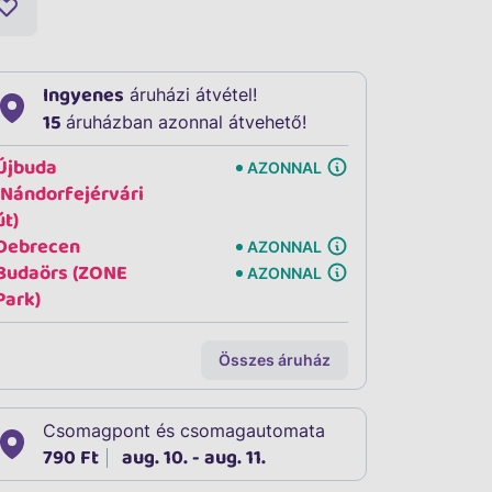
Ingyenes
áruházi átvétel!
15
áruházban azonnal átvehető!
Újbuda
AZONNAL
(Nándorfejérvári
út)
Debrecen
AZONNAL
Budaörs (ZONE
AZONNAL
Park)
Összes áruház
Csomagpont és csomagautomata
790 Ft
aug. 10. - aug. 11.