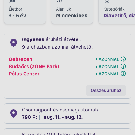
Életkor
Ajánljuk
Kategóriák
3 - 6 év
Mindenkinek
Diavetítő, di
Ingyenes
áruházi átvétel!
9
áruházban azonnal átvehető!
Debrecen
AZONNAL
Budaörs (ZONE Park)
AZONNAL
Pólus Center
AZONNAL
Összes áruház
Csomagpont és csomagautomata
790 Ft
aug. 11. - aug. 12.
Kiszállítás MPL futárszolgálattal