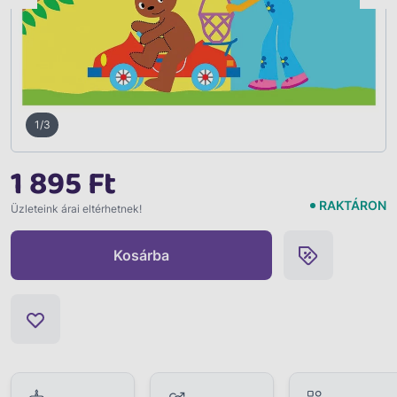
1/3
1 895 Ft
RAKTÁRON
Üzleteink árai eltérhetnek!
Kosárba