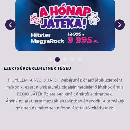
EZEK IS ÉRDEKELHETNEK TÉGED
FIGYELEM! A REGIO JÁTÉK Webáruház önálló játéküzletként
működik, ezért a webáruház oldalain megjelenő játékok árai a
REGIO JÁTÉK üzleteiben kínált áraktól eltérhetnek.
Áraink az áfát tartalmazzák és forintban értendők. A termékek
színben és méretben a fotón látottaktól eltérhetnek.