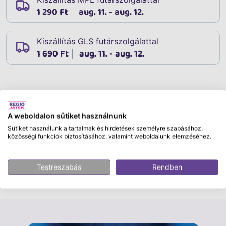
1 290 Ft
aug. 11. - aug. 12.
Kiszállítás GLS futárszolgálattal
1 690 Ft
aug. 11. - aug. 12.
Leírás
Cikkszám:
34382
A weboldalon sütiket használnunk
Boribon és Annipanni, Marék Veronika két hőse almás
Sütiket használunk a tartalmak és hirdetések személyre szabásához,
pitét akar sütni. Viszont a legfontosabb hozzávalót, az
közösségi funkciók biztosításához, valamint weboldalunk elemzéséhez.
almát elfelejtették beszerezni. Boribon azonnal beugrik
piros autójába, hogy a nagy almafa felé vegye az
Testreszabás
Rendben
irányt. Időben vissza fog érni az almával, hogy a
vendégek ne maradjanak éhen? Írta: Marék Veronika.
Tovább olvasom
Rajzolta: Marék Veronika. A diafilm kódja: N0445