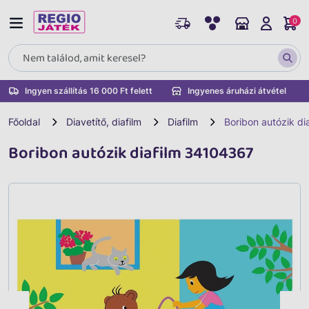
0
Ingyen szállítás 16 000 Ft felett
Ingyenes áruházi átvétel
Főoldal
Diavetítő, diafilm
Diafilm
Boribon autózik d
Boribon autózik diafilm 34104367
Vissza