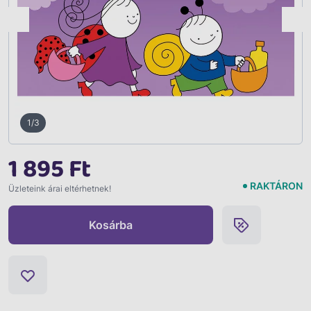
Vissza
1/3
1 895 Ft
RAKTÁRON
Üzleteink árai eltérhetnek!
Kosárba