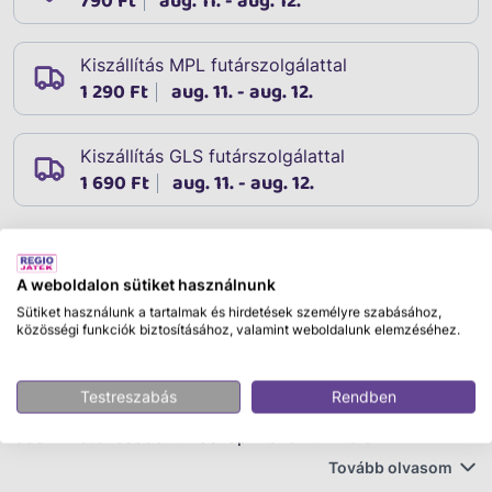
790 Ft
aug. 11. - aug. 12.
Kiszállítás MPL futárszolgálattal
1 290 Ft
aug. 11. - aug. 12.
Kiszállítás GLS futárszolgálattal
1 690 Ft
aug. 11. - aug. 12.
Leírás
A weboldalon sütiket használnunk
Cikkszám:
34375
Sütiket használunk a tartalmak és hirdetések személyre szabásához,
Bogyó és Babóca találkozik a boszorkányokkal! Mi sül
közösségi funkciók biztosításához, valamint weboldalunk elemzéséhez.
ki ebből? A csigafiú és katicalány barátaikkal a
boszorkányokról beszélgettek egy nyári napon.
Testreszabás
Rendben
Baltazár nagyon is kételkedett a seprűnyélen lovagló
boszik létezésében. Másnap viszont hirtelen
megjelennek a boszorkányok, egyre többen! Írta:
Tovább olvasom
Bartos Erika. Rajzolta: Bartos Erika. A diafilm kódja: