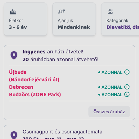
Életkor
Ajánljuk
Kategóriák
3 - 6 év
Mindenkinek
Diavetítő, di
Ingyenes
áruházi átvétel!
20
áruházban azonnal átvehető!
Újbuda
AZONNAL
(Nándorfejérvári út)
Debrecen
AZONNAL
Budaörs (ZONE Park)
AZONNAL
Összes áruház
Csomagpont és csomagautomata