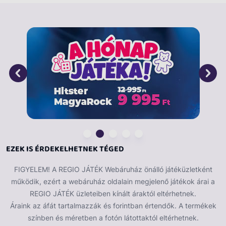
N0402
EZEK IS ÉRDEKELHETNEK TÉGED
FIGYELEM! A REGIO JÁTÉK Webáruház önálló játéküzletként
működik, ezért a webáruház oldalain megjelenő játékok árai a
REGIO JÁTÉK üzleteiben kínált áraktól eltérhetnek.
Áraink az áfát tartalmazzák és forintban értendők. A termékek
színben és méretben a fotón látottaktól eltérhetnek.