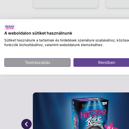
Leírás
A weboldalon sütiket használnunk
Bogyó és Babóca sárkányt szeretne eregetni
Sütiket használunk a tartalmak és hirdetések személyre szabásához, közöss
funkciók biztosításához, valamint weboldalunk elemzéséhez.
megrajzolja és Bogyó vágja ki papírból. Felsz
sárkány csak nem akar repülni. Viszont megj
papírsárkány! Írta: Bartos Erika. Rajzolta: B
Testreszabás
Rendben