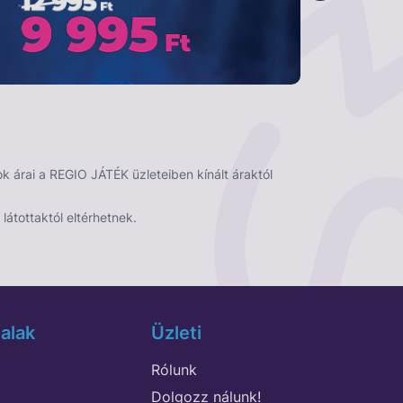
 árai a REGIO JÁTÉK üzleteiben kínált áraktól
látottaktól eltérhetnek.
alak
Üzleti
Rólunk
Dolgozz nálunk!