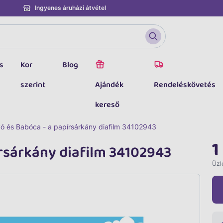
Ingyenes áruházi átvétel
s
Kor
Blog
szerint
Ajándék
Rendeléskövetés
kereső
ó és Babóca - a papírsárkány diafilm 34102943
1
rsárkány diafilm 34102943
Üzle