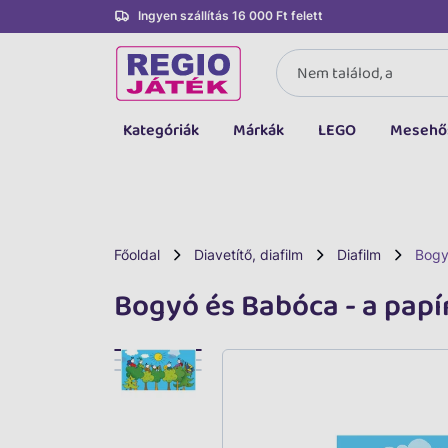
Ingyen szállítás 16 000 Ft felett
Kategóriák
Márkák
LEGO
Mesehő
Összes kategória
Társasjáték, kártya
LEGO
Főoldal
Diavetítő, diafilm
Diafilm
Bogy
Kreatív, fejlesztő
Bogyó és Babóca - a papí
Autó, jármű
Baba, babakocsi
Bébijáték, kellék
Sportszer, labda