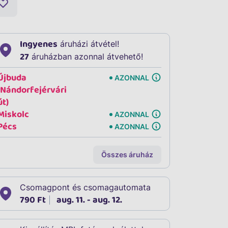
Ingyenes
áruházi átvétel!
27
áruházban azonnal átvehető!
Újbuda
AZONNAL
(Nándorfejérvári
út)
Miskolc
AZONNAL
Pécs
AZONNAL
Összes áruház
Csomagpont és csomagautomata
790 Ft
aug. 11. - aug. 12.