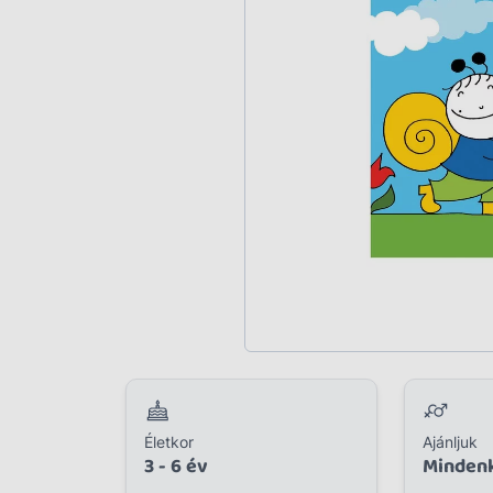
Plüss
Szabadtéri játék
Játékfigura
Diavetítő, diafilm
Strandjáték, medence
Puzzle, kirakó
Elektronikus játék
Életkor
Ajánljuk
3 - 6 év
Minden