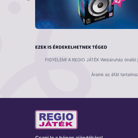
EZEK IS ÉRDEKELHETNEK TÉGED
FIGYELEM! A REGIO JÁTÉK Webáruház önálló ját
Áraink az áfát tartalma
Csapj le a hónap ajándékára!