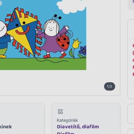
1/3
Kategóriák
kinek
Diavetítő, diafilm