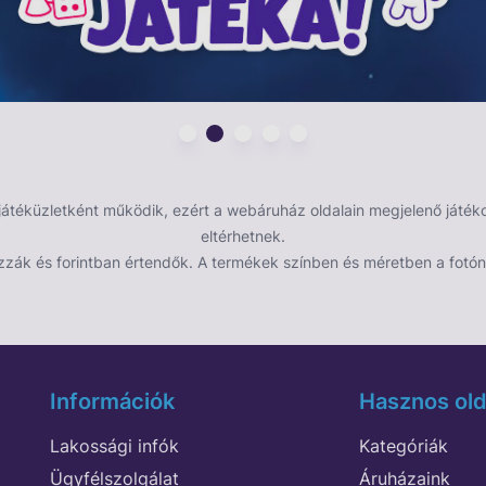
éküzletként működik, ezért a webáruház oldalain megjelenő játékok
eltérhetnek.
zzák és forintban értendők. A termékek színben és méretben a fotón 
Információk
Hasznos old
Lakossági infók
Kategóriák
Ügyfélszolgálat
Áruházaink