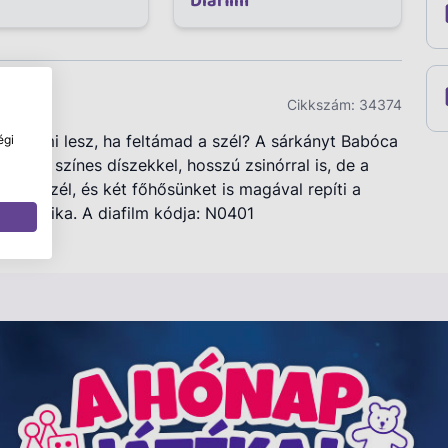
Diafilm
Cikkszám:
34374
. De mi lesz, ha feltámad a szél? A sárkányt Babóca
égi
erelik színes díszekkel, hosszú zsinórral is, de a
ön a szél, és két főhősünket is magával repíti a
artos Erika. A diafilm kódja: N0401