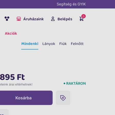
Segítség és GYIK
0
Áruházaink
Belépés
Akciók
Mindenki
Lányok
Fiúk
Felnőtt
 895 Ft
RAKTÁRON
teink árai eltérhetnek!
Kosárba